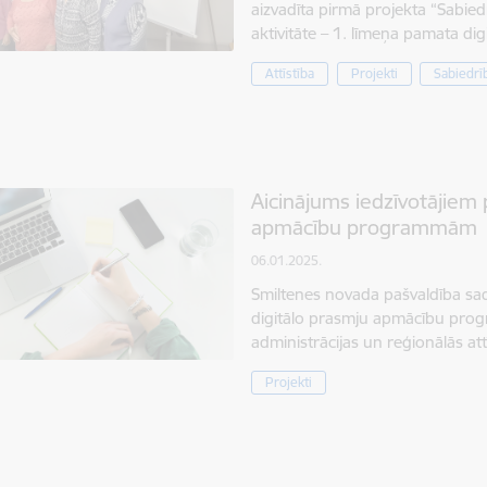
aizvadīta pirmā projekta “Sabiedr
aktivitāte – 1. līmeņa pamata d
Attīstība
Projekti
Sabiedrī
Aicinājums iedzīvotājiem 
apmācību programmām
06.01.2025.
Smiltenes novada pašvaldība sa
digitālo prasmju apmācību prog
administrācijas un reģionālās at
Projekti