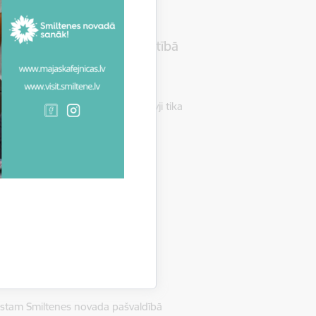
ums digitālo prasmju attīstībā
tenes novada pašvaldības pārstāvji tika
r dalību un būtisku ieguldījumu
Sabiedrības digitālo prasmju…
ba
drības digitālo prasmju
ustam Smiltenes novada pašvaldībā