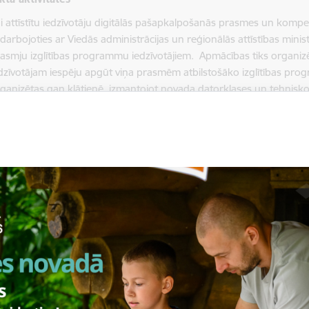
i attīstītu iedzīvotāju digitālās pašapkalpošanās prasmes un komp
darbojoties ar Viedās administrācijas un reģionālās attīstības minis
asmju izglītības programmu iedzīvotājiem. Apmācības tiks organizē
dzīvotājam iespēju apgūt viņa prasmēm atbilstošāko izglītības pro
ganizētas gan klātienē, izmantojot novada datorklases un tehnisko 
ešsaistes platformas.
kta ilgums
dz 2026. gada 30.aprīlim
kta finansējums
​​​​​Projekta kopējās plānotās attiecināmās izmaksas – ​​​​​​​9 380 564.24 E
ropas Savienības Atveseļošanās fonda finansējums – 9 042 000.
lsts budžeta finansējums (pievienotās vērtības nodokļa izmaksām
iltenes novada pašvaldībai projekta ietvaros maksimāli pieejamais