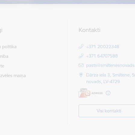
i
Kontakti
 politika
+371 20022348
+371 64707588
mība
E-pasts:
pasts@smiltenesnovads.
te
Dārza iela 3, Smiltene, 
izvēles maiņa
novads, LV-4729
Visi kontakti