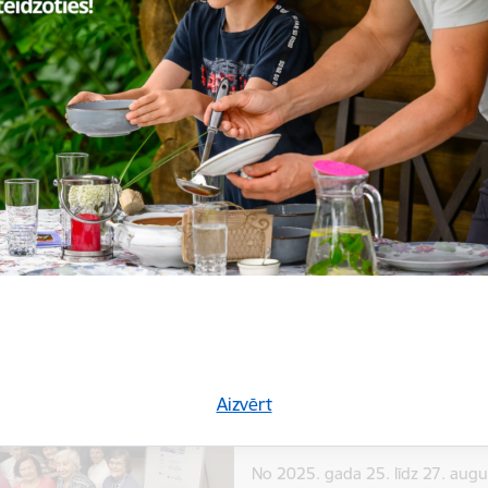
Smiltenes novada ieguldīj
saņem VARAM pateicību
25.05.2026.
2026. gada 21. maijā, Rīgā, Smil
godināti ar pateicības rakstu pa
Atveseļošanās fonda projekta “
Attīstība
Izglītība
Sabiedrī
Aizvadīta projekta “Sabie
Aizvērt
attīstība” pirmā aktivitāte
02.09.2025.
No 2025. gada 25. līdz 27. aug