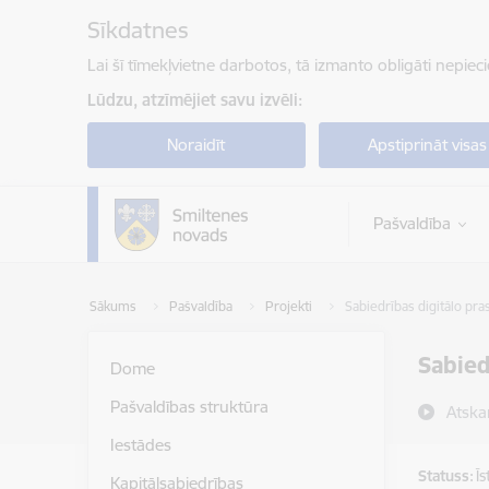
Pāriet uz lapas saturu
Sīkdatnes
Lai šī tīmekļvietne darbotos, tā izmanto obligāti nepiec
Lūdzu, atzīmējiet savu izvēli:
Noraidīt
Apstiprināt visas
Pašvaldība
Sākums
Pašvaldība
Projekti
Sabiedrības digitālo pras
Sabied
Dome
Pašvaldības struktūra
Atska
Iestādes
Statuss:
Ī
Kapitālsabiedrības