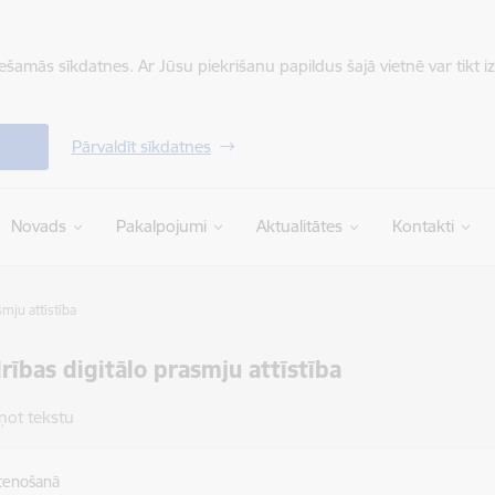
iešamās sīkdatnes. Ar Jūsu piekrišanu papildus šajā vietnē var tikt i
Pārvaldīt sīkdatnes
Novads
Pakalpojumi
Aktualitātes
Kontakti
mju attīstība
rības digitālo prasmju attīstība
ņot tekstu
stenošanā