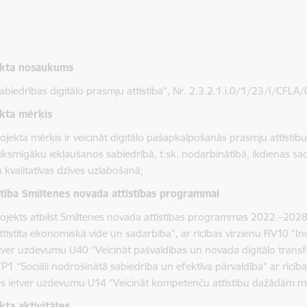
ekta nosaukums
abiedrības digitālo prasmju attīstība”,
Nr. 2.3.2.1.i.0/1/23/I/CFLA
kta mērķis
ojekta mērķis ir veicināt digitālo pašapkalpošanās prasmju attīstīb
iksmīgāku iekļaušanos sabiedrībā, t.sk. nodarbinātībā, ikdienas s
 kvalitatīvas dzīves uzlabošanā;
stība Smiltenes novada attīstības programmai
ojekts atbilst Smiltenes novada attīstības programmas 2022.–2028.
ttīstīta ekonomiskā vide un sadarbība”, ar rīcības virzienu RV10 “In
tver uzdevumu U40 “Veicināt pašvaldības un novada digitālo transfo
P1 “Sociāli nodrošinātā sabiedrība un efektīva pārvaldība” ar rīcība
s ietver uzdevumu U14 “Veicināt kompetenču attīstību dažādām 
kta aktivitātes