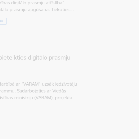
ības digitālo prasmju attīstība”
igitālo prasmju apgūšana. Tiekoties…
ba
pieteikties digitālo prasmju
darbībā ar "VARAM" uzsāk iedzīvotāju
rammu. Sadarbojoties ar Viedās
tīstības ministriju (VARAM), projekta …