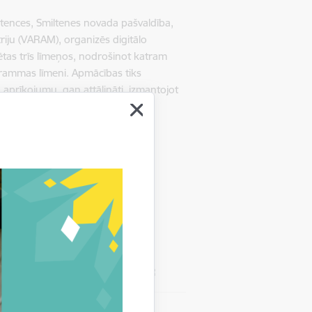
etences, Smiltenes novada pašvaldība,
triju (VARAM), organizēs digitālo
tas trīs līmeņos, nodrošinot katram
grammas līmeni. Apmācības tiks
aprīkojumu, gan attālināti, izmantojot
UR
00 EUR
) – 338 564.24 EUR
 finanšu atbalsts – 24 829.20 EUR