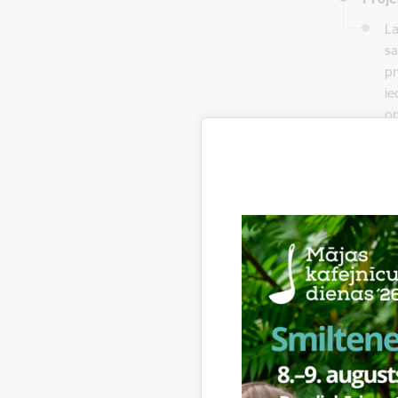
La
sa
pr
ie
or
ti
Proje
Lī
Proje
​​
Ei
Va
Sm