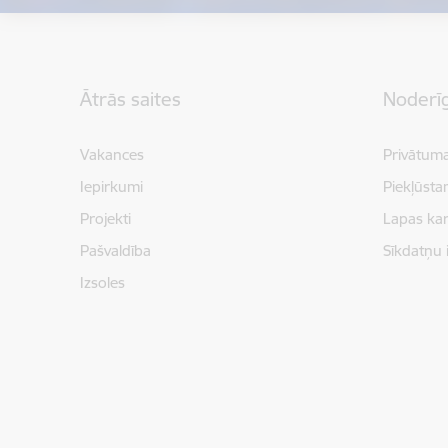
Kājene
Ātrās saites
Noderīg
Vakances
Privātuma
Iepirkumi
Piekļūsta
Projekti
Lapas kar
Pašvaldība
Sīkdatņu 
Izsoles