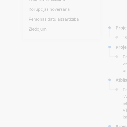
Korupcijas novēršana
Personas datu aizsardzība
Proj
Ziedojumi
“S
Proje
Pr
ve
un
Atbil
Pr
“A
ie
VT
ka
Proje