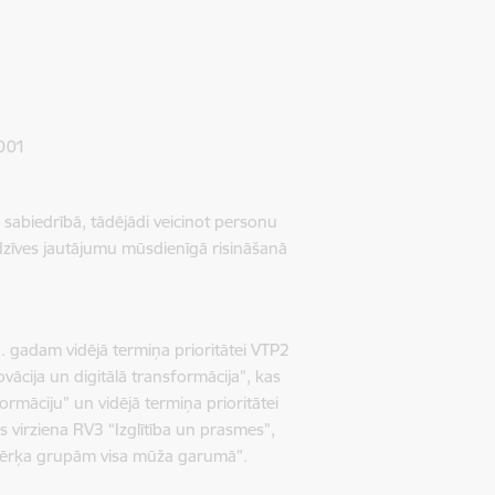
/001
u sabiedrībā, tādējādi veicinot personu
adzīves jautājumu mūsdienīgā risināšanā
 gadam vidējā termiņa prioritātei VTP2
ovācija un digitālā transformācija”, kas
rmāciju” un vidējā termiņa prioritātei
s virziena RV3 “Izglītība un prasmes”,
mērķa grupām visa mūža garumā”.