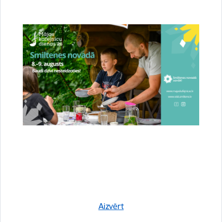
Īstenosim projektu “Patvertņu pielāgošana un
aprīkošana civilās aizsardzības mērķiem
Smiltenes novadā”
12.12.2025.
Centrālā finanšu un līgumu aģentūra ir apstiprinājusi Smiltenes novada
pašvaldības iesniegto projektu “Patvertņu pielāgošana un aprīkošana civilās
aizsardzības mērķiem Smiltenes novadā” (Nr.5.2.1.1…
Drošība
Novads
Projekti
Aizvērt