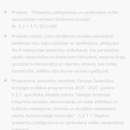
Projekts: “Patvertņu pielāgošana un aprīkošana civilās
aizsardzības mērķiem Smiltenes novadā”,
Nr.
5.2.1.1/1/25/I/041
Projekta mērķis: Četru Smiltenes novada pašvaldībai
piederošu ēku telpu pārbūve un aprīkošana, pielāgojot
tās III kategorijas patvertņu ierīkošanai, kas paredzētas
cilvēku aizsardzībai no bīstamiem faktoriem, mazinot ārēja
sprādziena triecienviļņa un šķembu ietekmi, kas rodas
katastrofas, militāra iebrukuma vai kara gadījumā.
Programma, prioritāte, aktivitāte: Eiropas Savienības
kohēzijas politikas programmas 2021.–2027. gadam
5.2.1. specifiskā atbalsta mērķa "Vietējās teritorijas
integrētās sociālās, ekonomiskās un vides attīstības un
kultūras mantojuma, tūrisma un drošības veicināšana
pilsētu funkcionālajās teritorijās" , 5.2.1.1 Objektu
(patvertņu) pielāgošana un aprīkošana civilās aizsardzības
mērķiem