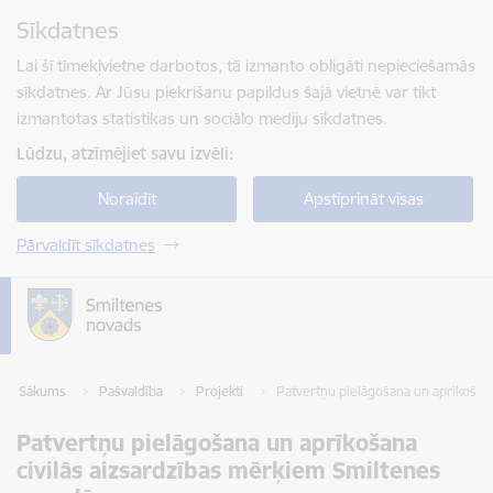
Pāriet uz lapas saturu
Sīkdatnes
Spied
lai meklētu
Enter
Lai šī tīmekļvietne darbotos, tā izmanto obligāti nepieciešamās
sīkdatnes. Ar Jūsu piekrišanu papildus šajā vietnē var tikt
izmantotas statistikas un sociālo mediju sīkdatnes.
Lūdzu, atzīmējiet savu izvēli:
Noraidīt
Apstiprināt visas
Pārvaldīt sīkdatnes
Sākums
Pašvaldība
Projekti
Patvertņu pielāgošana un aprīkošan
Patvertņu pielāgošana un aprīkošana
civilās aizsardzības mērķiem Smiltenes