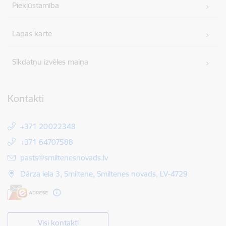
Piekļūstamība
Lapas karte
Sīkdatņu izvēles maiņa
Kontakti
+371 20022348
+371 64707588
E-pasts:
pasts@smiltenesnovads.lv
Dārza iela 3, Smiltene, Smiltenes novads, LV-4729
Visi kontakti