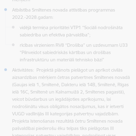
Atbilstība Smiltenes novada attīstības programmas
2022.-2028.gadam:
vidējā termiņa prioritātei VTP1 “Sociāli nodrošināta
sabiedrība un efektīva pārvaldība”;
rīcības virzieniem RV8 “Drošība” un uzdevumam U33
“Pilnveidot sabiedriskās kārtības un drošības
infrastruktūru un materiāli tehnisko bāzi”
Aktivitātes: Projektā plānots pielāgot un aprīkot civilās
aizsardzības mērķiem četras patvertnes Smiltenes novadā
(Gaujas ielā 1, Smiltenē, Dakteru ielā 14B, Smiltenē, Rīgas
ielā 16C, Smiltenē un Kalnamuižā 2, Smiltenes pagastā),
veicot būvdarbus un iegādājoties aprīkojumu, lai
nodrošinātu visus obligātos nosacījumus, kas ir ietverti
VUGD vadlīnījās III kategorijas patvertņu vajadzībām.
Projekta īstenošanas rezultātā četru Smiltenes novada
pašvaldībai piederošu ēku telpas tiks pielāgotas III
kategorijas patvertņu vajadzībām, nodrošinot visas