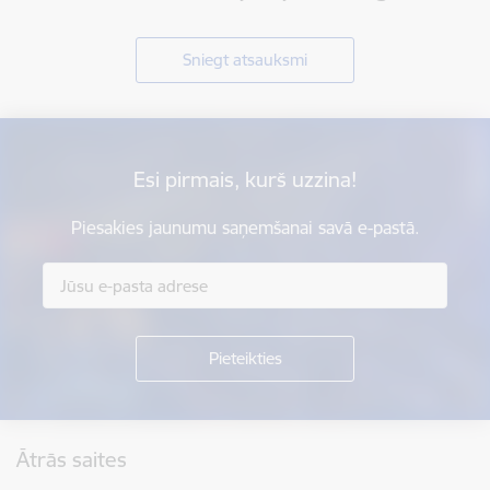
Sniegt atsauksmi
Esi pirmais, kurš uzzina!
Piesakies jaunumu saņemšanai savā e-pastā.
Kājene
Ātrās saites