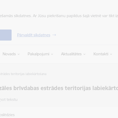
iešamās sīkdatnes. Ar Jūsu piekrišanu papildus šajā vietnē var tikt i
Pārvaldīt sīkdatnes
Novads
Pakalpojumi
Aktualitātes
Kontakti
rādes teritorijas labiekārtošana
āles brīvdabas estrādes teritorijas labiekārt
ņot tekstu
oslēdzies