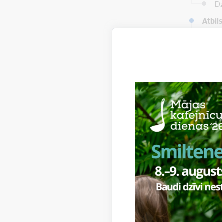
Dz
Atbil
vi
rī
uz
Aktiv
Ra
sp
​​​​​​​n
sa
di
Proje
1
Proje