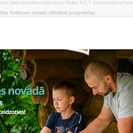
īves vides kvalitātes uzlabošana. Rīcība: R.2.1. Sabiedriskās infras
stība Smiltenes novada attīstības programmai
dējā termiņa prioritāte 3: Līdzsvarota vides un infrastruktūras attīst
cības virziens 15: Publiskā ārtelpa un infrastruktūra;
devums 56: Pilnveidot un labiekārtot publisko ārtelpu.
itātes
dīt ilgstoši kalpojošu, līdzenu betona vienlaidu seguma estrādes gr
orta, mācību, pulcēšanās un atpūtas vajadzībām;
odrošināt estrādes teritorijas apgaismošanu ar elektrību, ko radījuš
ule, uzstādot uz jumta vēja turbīnu un saules paneli, kas nodrošinā
ennakts tumšajā laikā.
kta ilgums
8.10.2024
.–17.10.2025.
kta finansējums