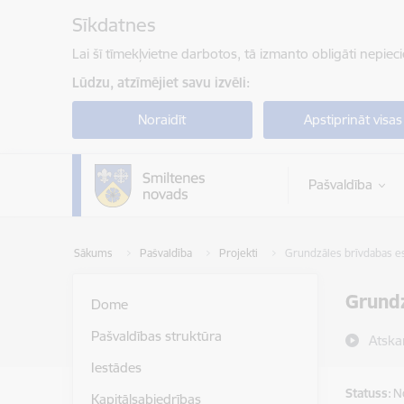
Pāriet uz lapas saturu
Sīkdatnes
Lai šī tīmekļvietne darbotos, tā izmanto obligāti nepiec
Lūdzu, atzīmējiet savu izvēli:
Noraidīt
Apstiprināt visas
Pašvaldība
Sākums
Pašvaldība
Projekti
Grundzāles brīvdabas est
Grundz
Dome
Pašvaldības struktūra
Atska
Iestādes
Statuss:
N
Kapitālsabiedrības