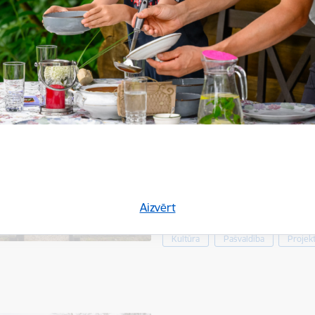
ojekta kopējās izmaksas:
37438,38
EUR, no tām:
programmas finansējums:
26206,87
EUR;
pašvaldības finansējums:
11231,51
EUR.
Grundzālē labiekārtota br
10.07.2025.
Pašvaldība īstenojusi projektu 
teritorijas labiekārtošana" (N
Aizvērt
ietvaros Grundzāles estrāde tik
Kultūra
Pašvaldība
Projekt