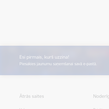
Esi pirmais, kurš uzzina!
Piesakies jaunumu saņemšanai savā e-pastā.
Kājene
Ātrās saites
Noderīg