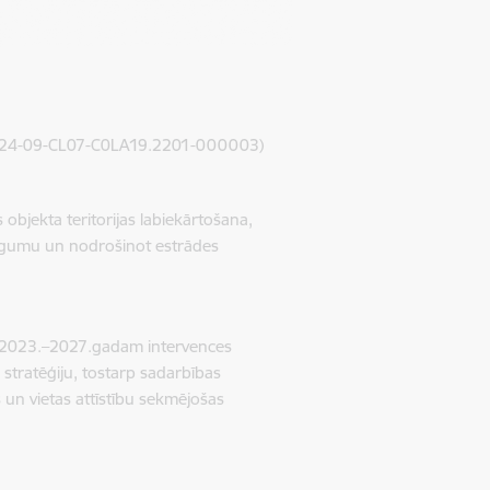
24-09-CL07-C0LA19.2201-000003
)
 objekta teritorijas labiekārtošana,
 segumu un nodrošinot estrādes
na 2023.–2027.gadam intervences
s stratēģiju, tostarp sadarbības
 un vietas attīstību sekmējošas