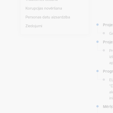
Korupcijas novēršana
Personas datu aizsardzība
Proj
Ziedojumi
Gr
Proje
Pr
iz
ap
Progr
EL
"D
ak
in
Mērķ