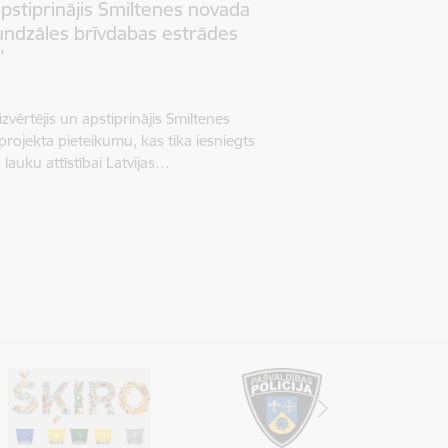
pstiprinājis Smiltenes novada
undzāles brīvdabas estrādes
”
izvērtējis un apstiprinājis Smiltenes
rojekta pieteikumu, kas tika iesniegts
lauku attīstībai Latvijas…