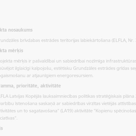
ekta nosaukums
undzāles brīvdabas estrādes teritorijas labiekārtošana (ELFLA, Nr.
kta mērķis
ojekta mērķis ir pašvaldībai un sabiedrībai nozīmīga infrastruktūras
būvējot ilglaicīgi kalpojošu, estētisku Grundzāles estrādes grīdas
gaismošanu ar atjaunīgiem energoresursiem.
amma, prioritāte, aktivitāte
FLA Latvijas Kopējās lauksaimniecības politikas stratēģiskais plā
arbību īstenošana saskaņā ar sabiedrības virzītas vietējās attīstība
tivitātes un to sagatavošana" (LA19) aktivitāte "Kopienu spēcinošas
iciatīvas".
is