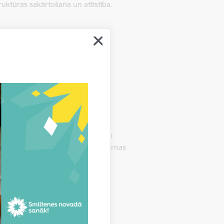
truktūras sakārtošana un attīstība.
ība;
īdu, kura tiek izmantota kultūras,
i atjaunīgie energoresursi- vējš un
s ar elektroenerģiju estrādes laternas