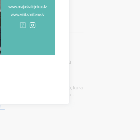
īvdabas estrādes teritorija
"Grundzāles brīvdabas estrādes
r.24-09-CL07-C0LA19.2201-000003), kura
usi pie jaunas, mūsdienīgas betona…
i