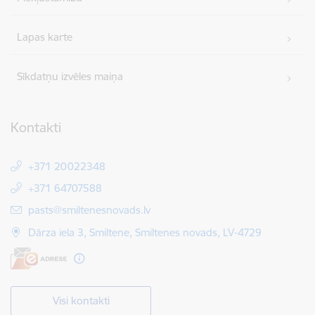
Lapas karte
Sīkdatņu izvēles maiņa
Kontakti
+371 20022348
+371 64707588
E-pasts:
pasts@smiltenesnovads.lv
Dārza iela 3, Smiltene, Smiltenes novads, LV-4729
Visi kontakti