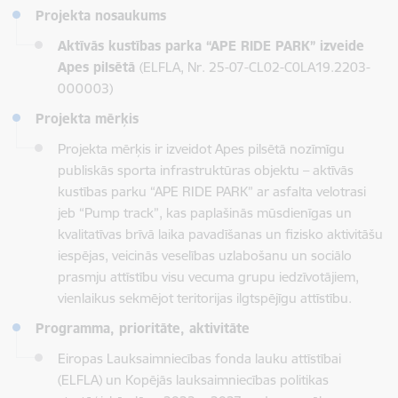
Projekta nosaukums
Aktīvās kustības parka “APE RIDE PARK” izveide
Apes pilsētā
(ELFLA,
Nr.
25-07-CL02-C0LA19.2203-
000003)
Projekta mērķis
Projekta mērķis ir
izveidot Apes pilsētā nozīmīgu
publiskās sporta infrastruktūras objektu – aktīvās
kustības parku “APE RIDE PARK” ar asfalta velotrasi
jeb “Pump track”, kas paplašinās mūsdienīgas un
kvalitatīvas brīvā laika pavadīšanas un fizisko aktivitāšu
iespējas, veicinās veselības uzlabošanu un sociālo
prasmju attīstību visu vecuma grupu iedzīvotājiem,
vienlaikus sekmējot teritorijas ilgtspējīgu attīstību.
Programma, prioritāte, aktivitāte
Eiropas Lauksaimniecības fonda lauku attīstībai
(ELFLA) un Kopējās lauksaimniecības politikas