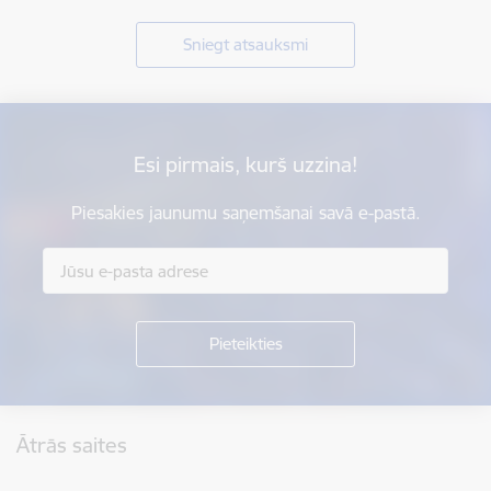
Sniegt atsauksmi
Esi pirmais, kurš uzzina!
Piesakies jaunumu saņemšanai savā e-pastā.
Kājene
Ātrās saites