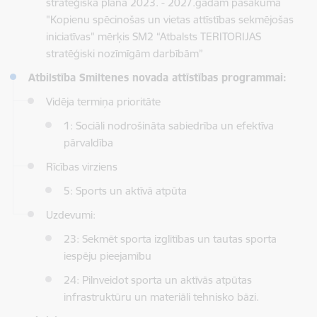
stratēģiskā plāna 2023. - 2027.gadam pasākuma
"Kopienu spēcinošas un vietas attīstības sekmējošas
iniciatīvas" mērķis
SM2 “Atbalsts TERITORIJAS
stratēģiski nozīmīgām darbībām”
Atbilstība Smiltenes novada attīstības programmai:
Vidēja termiņa prioritāte
1: Sociāli nodrošināta sabiedrība un efektīva
pārvaldība
Rīcības virziens
5: Sports un aktīvā atpūta
Uzdevumi:
23: Sekmēt sporta izglītības un tautas sporta
iespēju pieejamību
24:
Pilnveidot sporta un aktīvās atpūtas
infrastruktūru un materiāli tehnisko bāzi.