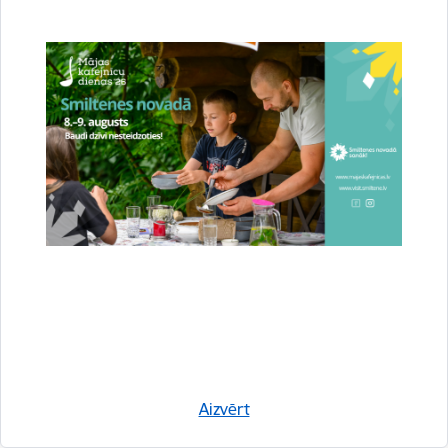
Apē veidos aktīvās kustības parku “APE RIDE
PARK”
07.01.2026.
Līdz ar 2026. gada sākumu Apē tiek uzsākts LEADER pieejas stratēģiskais
projekts – „Aktīvās kustības parka “APE RIDE PARK” izveide Apes pilsētā”.
Projekta mērķis ir izveidot Apes pilsētā nozīmīgu…
Novads
Pašvaldība
Projekti
Aizvērt