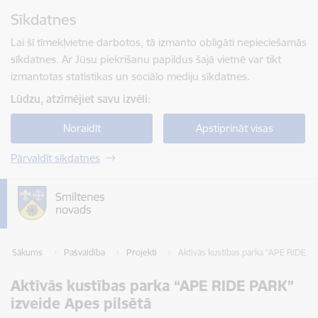
Pāriet uz lapas saturu
Sīkdatnes
Spied
lai meklētu
Enter
Lai šī tīmekļvietne darbotos, tā izmanto obligāti nepieciešamās
sīkdatnes. Ar Jūsu piekrišanu papildus šajā vietnē var tikt
izmantotas statistikas un sociālo mediju sīkdatnes.
Lūdzu, atzīmējiet savu izvēli:
Noraidīt
Apstiprināt visas
Pārvaldīt sīkdatnes
Sākums
Pašvaldība
Projekti
Aktīvās kustības parka “APE RIDE PA
Aktīvās kustības parka “APE RIDE PARK”
izveide Apes pilsētā