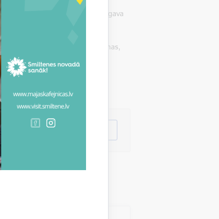
vainim un līgavai. Līgavainis un līgava
 nav šķērslis laulības noslēgšanai.
u citā piemērotā vietā, ja personas,
atbilstošus apstākļus.
lpojums
Citi