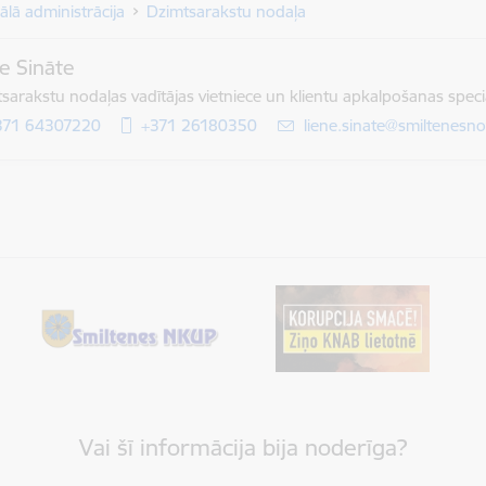
ālā administrācija
Dzimtsarakstu nodaļa
e Sināte
sarakstu nodaļas vadītājas vietniece un klientu apkalpošanas speciā
371 64307220
+371 26180350
E-pasts:
liene.sinate@smiltenesno
Vai šī informācija bija noderīga?