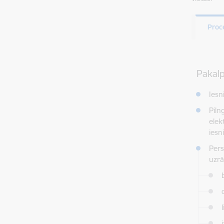
Proc
Pakal
Iesn
Piln
elek
iesn
Pers
uzr