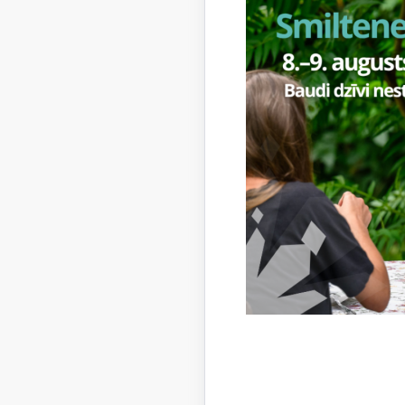
Laulību 
var piea
Pēc per
kuras vē
Pēc laul
Saņ
Uzziņa