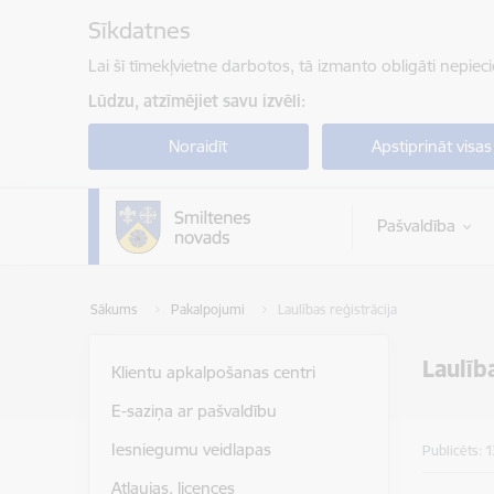
Pāriet uz lapas saturu
Sīkdatnes
Lai šī tīmekļvietne darbotos, tā izmanto obligāti nepiec
Lūdzu, atzīmējiet savu izvēli:
Noraidīt
Apstiprināt visas
Pašvaldība
Sākums
Pakalpojumi
Laulības reģistrācija
Laulīb
Klientu apkalpošanas centri
E-saziņa ar pašvaldību
Iesniegumu veidlapas
Publicēts: 
Atļaujas, licences