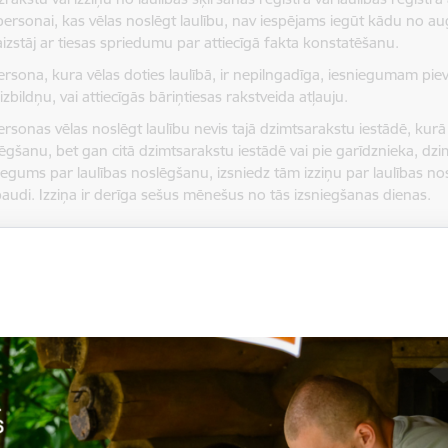
personai, kas vēlas noslēgt laulību, nav iespējams iegūt kādu no 
aizstāj ar tiesas spriedumu par attiecīgā fakta konstatēšanu.
ersona, kura vēlas doties laulībā, ir nepilngadīga, iesniegumam p
aizbildņu, vai attiecīgās bāriņtiesas rakstveida atļauju.
ersonas vēlas noslēgt laulību nevis tajā dzimtsarakstu iestādē, kurā
ēgšanu, bet gan citā dzimtsarakstu iestādē vai pie garīdznieka, dzi
iegums par laulības noslēgšanu, izsniedz tām izziņu par laulības
audi. Izziņa ir derīga sešus mēnešus no tās izsniegšanas dienas.
pojuma apmaksa
odeva par laulības reģistrāciju - EUR 14,00
 izmaksas saskaņā ar Smiltenes novada pašvaldības domes 27.04
lādēt:
 Par maksas pakalpojumu apstiprināšanu Smiltenes novada Dzimts
pojuma saņemšana