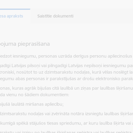
esa apraksts
Saistītie dokumenti
pojuma pieprasīšana
iedzot iesniegumu, personas uzrāda derīgus personu apliecinošu
gadīgi Latvijas pilsoņi vai pilngadīgi Latvijas nepilsoņi iesniegumu p
troniski, nosūtot to uz dzimtsarakstu nodaļas, kurā vēlas noslēgt laul
iegumu abas personas ir parakstījušas ar drošu elektronisko parak
onas, kuras agrāk bijušas citā laulībā un ziņas par laulības šķiršanu
āda vienu no šādiem dokumentiem:
bijušā laulātā miršanas apliecību;
dzimtsarakstu nodaļas vai zvērināta notāra izsniegtu laulības šķirša
likumīgā spēkā stājušos tiesas spriedumu, ar kuru laulība šķirta vai
izrakstu vai izziņu no laulības šķiršanas reģistra vai laulības reģistr