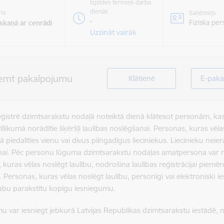
Izpildes termiņš darba
dienās
na
Saņēmējs
-
Fiziska pe
skaņā ar cenrādi
Uzzināt vairāk
emt pakalpojumu
Klātienē
E-paka
eģistrē dzimtsarakstu nodaļā noteiktā dienā klātesot personām, kas v
illikumā norādītie šķēršļi laulības noslēgšanai. Personas, kuras vēlas
jā piedalīties vienu vai divus pilngadīgus lieciniekus. Liecinieku neie
ai. Pēc personu lūguma dzimtsarakstu nodaļas amatpersona var reģi
 kuras vēlas noslēgt laulību, nodrošina laulības reģistrācijai piemēr
. Personas, kuras vēlas noslēgt laulību, personīgi
vai elektroniski
i
abu parakstītu kopīgu iesniegumu.
u var iesniegt jebkurā Latvijas Republikas dzimtsarakstu iestādē, 