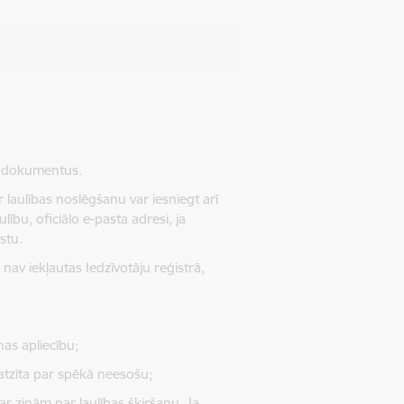
s dokumentus.
ar laulības noslēgšanu var iesniegt arī
ību, oficiālo e-pasta adresi, ja
stu.
 nav iekļautas Iedzīvotāju reģistrā,
nas apliecību;
 atzīta par spēkā neesošu;
a ar ziņām par laulības šķiršanu. Ja