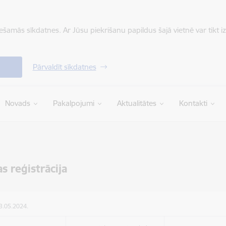
iešamās sīkdatnes. Ar Jūsu piekrišanu papildus šajā vietnē var tikt i
Pārvaldīt sīkdatnes
Novads
Pakalpojumi
Aktualitātes
Kontakti
as reģistrācija
13.05.2024.