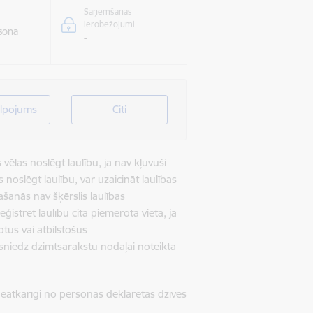
Saņemšanas
ierobežojumi
rsona
-
lpojums
Citi
ēlas noslēgt laulību, ja nav kļuvuši
 noslēgt laulību, var uzaicināt laulības
rašanās nav šķērslis laulības
strēt laulību citā piemērotā vietā, ja
otus vai atbilstošus
esniedz dzimtsarakstu nodaļai noteikta
neatkarīgi no personas deklarētās dzīves