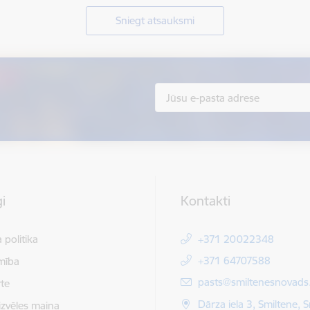
Sniegt atsauksmi
i
Kontakti
 politika
+371 20022348
+371 64707588
mība
E-pasts:
pasts@smiltenesnovads.
te
Dārza iela 3, Smiltene, 
izvēles maiņa