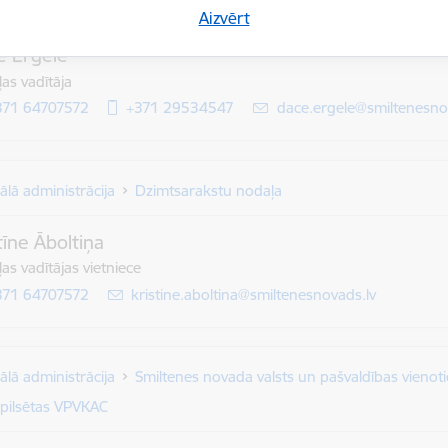
ālā administrācija
Dzimtsarakstu nodaļa
Aizvērt
e Ērģele
as vadītāja
371 64707572
+371 29534547
E-pasts:
dace.ergele@smiltenesno
ālā administrācija
Dzimtsarakstu nodaļa
tīne Āboltiņa
as vadītājas vietniece
371 64707572
E-pasts:
kristine.aboltina@smiltenesnovads.lv
ālā administrācija
Smiltenes novada valsts un pašvaldības vienoti
pilsētas VPVKAC