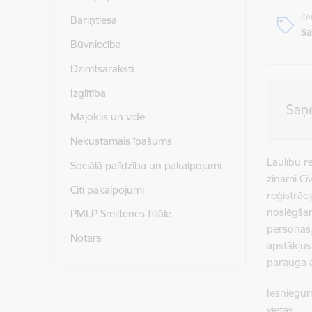
Ce
Bāriņtiesa
Sa
Būvniecība
Dzimtsaraksti
Izglītība
Saņ
Mājoklis un vide
Nekustamais īpašums
Laulību r
Sociālā palīdzība un pakalpojumi
zināmi Civ
Citi pakalpojumi
reģistrāci
noslēgšan
PMLP Smiltenes filiāle
personas,
Notārs
apstākļus
parauga 
Iesniegum
vietas.