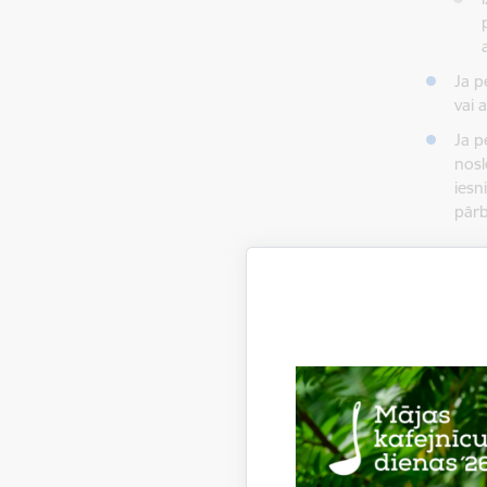
Ja p
vai 
Ja p
nosl
iesn
pārb
Pakal
Valsts n
Pārējās
Lejupie
190
Pakal