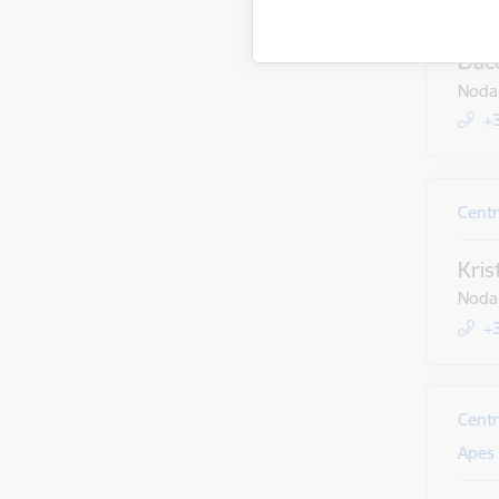
Centr
Dac
Nodaļ
+
Centr
Kris
Nodaļ
+
Centr
Apes 