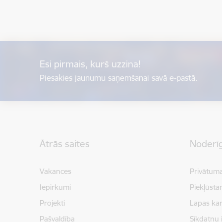
Esi pirmais, kurš uzzina!
Piesakies jaunumu saņemšanai savā e-pastā.
Kājene
Ātrās saites
Noderīg
Vakances
Privātuma
Iepirkumi
Piekļūsta
Projekti
Lapas kar
Pašvaldība
Sīkdatņu 