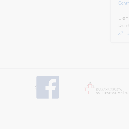
Centr
Lien
Dzimt
+