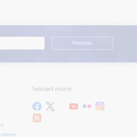
Sekojiet mums
lv
Smiltenes