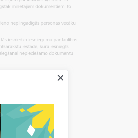
augstāk minētajiem dokumentiem, to
ievieno nepilngadīgās personas vecāku
 tās iesniedza iesniegumu par laulības
mtsarakstu iestāde, kurā iesniegts
 noslēgšanai nepieciešamo dokumentu
.2022. lēmumu
arakstu nodaļai