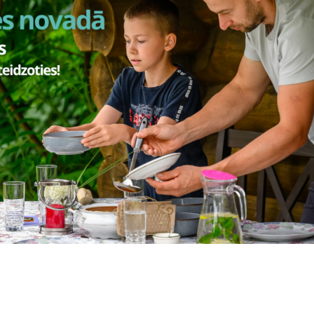
reģistrē dzimtsarakstu nodaļā noteiktā dienā, personīgi klātesot līga
icināt vienu vai divus pilngadīgus lieciniekus. Liecinieku neierašanās
sonu lūguma dzimtsarakstu nodaļas amatpersona var reģistrēt laulīb
las noslēgt laulību, nodrošina laulības reģistrācijai piemērotus vai 
ības reģistrācijas tiek izsniegta laulības apliecība.
emt pakalpojumu
Klātienē
E-paka
s par pakalpojumu