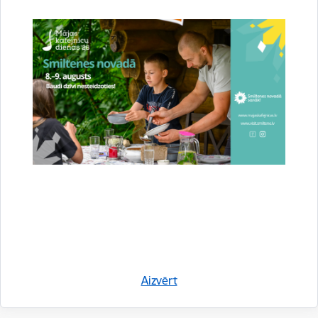
Bibliotēkas vasaras izaicinājums
No 1. jūnija līdz 28. augustam Smiltenes bibliotēkas
Bērnu apkalpošanas nodaļā lasīšanas akcija
“Bibliotēkas vasaras izaicinājums…
Akcija
Aizvērt