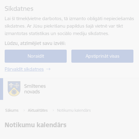
Pāriet uz lapas saturu
Sīkdatnes
Spied
lai meklētu
Enter
Lai šī tīmekļvietne darbotos, tā izmanto obligāti nepieciešamās
sīkdatnes. Ar Jūsu piekrišanu papildus šajā vietnē var tikt
izmantotas statistikas un sociālo mediju sīkdatnes.
Lūdzu, atzīmējiet savu izvēli:
Noraidīt
Apstiprināt visas
Pārvaldīt sīkdatnes
Sākums
Aktualitātes
Notikumu kalendārs
Notikumu kalendārs