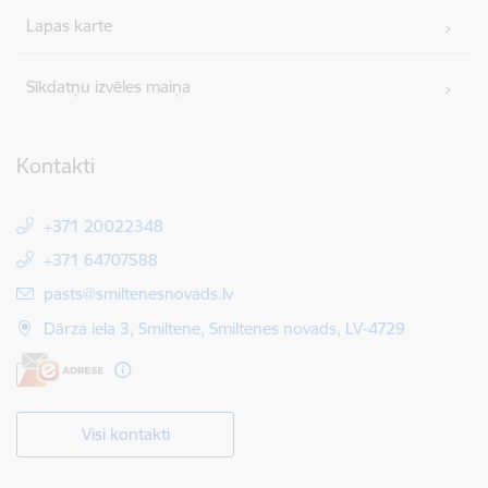
Lapas karte
Sīkdatņu izvēles maiņa
Kontakti
+371 20022348
+371 64707588
E-pasts:
pasts@smiltenesnovads.lv
Dārza iela 3, Smiltene, Smiltenes novads, LV-4729
Visi kontakti