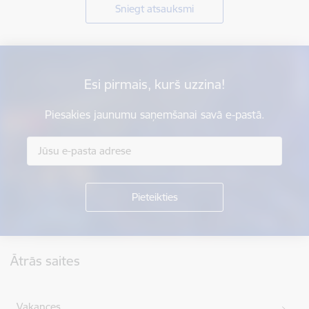
Sniegt atsauksmi
Esi pirmais, kurš uzzina!
Piesakies jaunumu saņemšanai savā e-pastā.
Kājene
Ātrās saites
Vakances