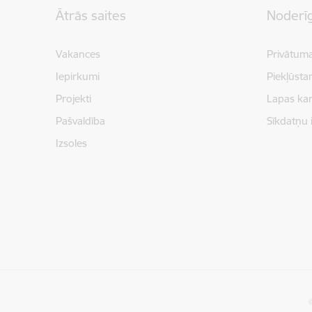
Ātrās saites
Noderīg
Vakances
Privātuma
Iepirkumi
Piekļūsta
Projekti
Lapas kar
Pašvaldība
Sīkdatņu 
Izsoles
©