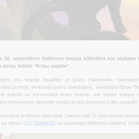
dz 30. septembrim Smiltenes novada bibliotēkā būs skatāma V
 darbu izstāde “Krāsu saspēle”.
ājiem būs iespēja iepazīties ar jauno mākslinieku radošaj
rāšņi portreti, izteiksmīgi putnu atveidojumi, animācijas filmas “S
zoši precīza un harmoniska krāsu saspēle, kas piešķir katram
isus interesentus apmeklēt izstādi un gūt iedvesmu krāsu pasaulē!
pskatāma Smiltenes bibliotēkā, Dakteru ielā 27 (vidusskolas dienest
s pa tālruni
+371 26449145
vai apmeklējot bibliotēku klātienē. Uz ti