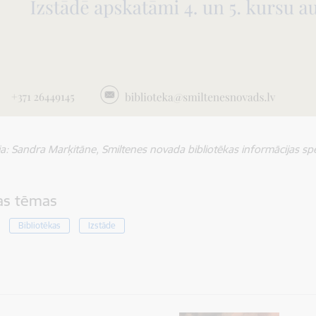
ja:
Sandra Marķitāne, Smiltenes novada bibliotēkas informācijas sp
tas tēmas
Bibliotēkas
Izstāde