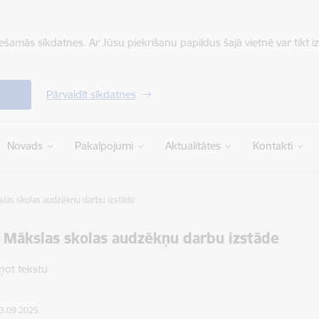
iešamās sīkdatnes. Ar Jūsu piekrišanu papildus šajā vietnē var tikt i
Pārvaldīt sīkdatnes
Novads
Pakalpojumi
Aktualitātes
Kontakti
slas skolas audzēkņu darbu izstāde
 Mākslas skolas audzēkņu darbu izstāde
ņot tekstu
03.09.2025.