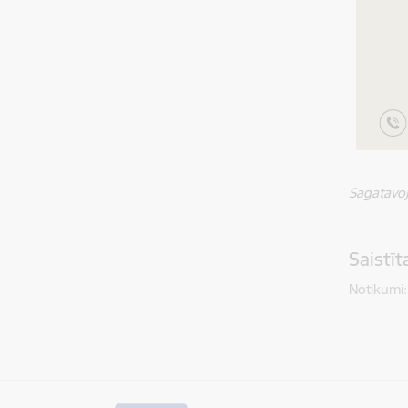
Sagatavo
Saistī
Notikumi: