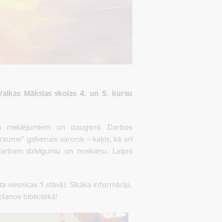
alkas Mākslas skolas 4. un 5. kursu
iem meklējumiem un izaugsmi. Darbos
traume” galvenais varonis – kaķis, kā arī
 darbam dzīvīgumu un noskaņu. Laipni
a viesnīcas 1.stāvā). Sīkāka informācija,
kšanos bibliotēkā!