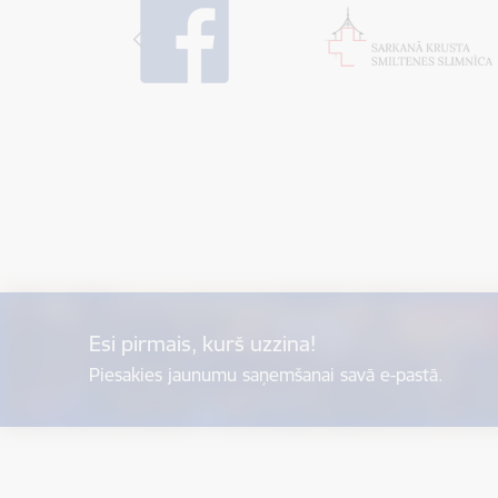
Esi pirmais, kurš uzzina!
Piesakies jaunumu saņemšanai savā e-pastā.
Kājene