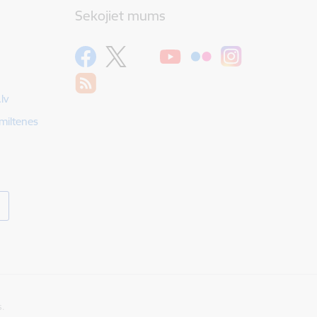
Sekojiet mums
lv
Smiltenes
s.