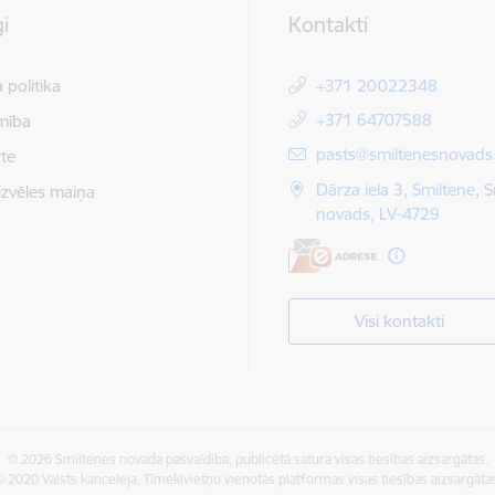
i
Kontakti
 politika
+371 20022348
+371 64707588
mība
E-pasts:
pasts@smiltenesnovads.
te
Dārza iela 3, Smiltene, 
izvēles maiņa
novads, LV-4729
Visi kontakti
© 2026 Smiltenes novada pašvaldība, publicētā satura visas tiesības aizsargātas.
 2020 Valsts kanceleja, Tīmekļvietņu vienotās platformas visas tiesības aizsargāta