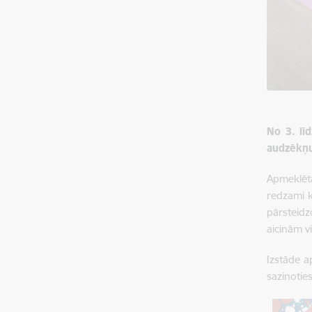
No 3. lī
audzēkņu
Apmeklēt
redzami k
pārsteid
aicinām v
Izstāde a
sazinotie