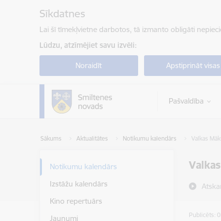
Pāriet uz lapas saturu
Sīkdatnes
Lai šī tīmekļvietne darbotos, tā izmanto obligāti nepiec
Lūdzu, atzīmējiet savu izvēli:
Noraidīt
Apstiprināt visas
Pašvaldība
Sākums
Aktualitātes
Notikumu kalendārs
Valkas Māk
Valkas
Notikumu kalendārs
Izstāžu kalendārs
Atska
Kino repertuārs
Publicēts: 
Jaunumi