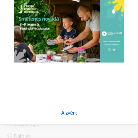
Saistītas tēmas
Notikumi:
Kultūra
Aizvērt
Drukāt lapu
Dalīties