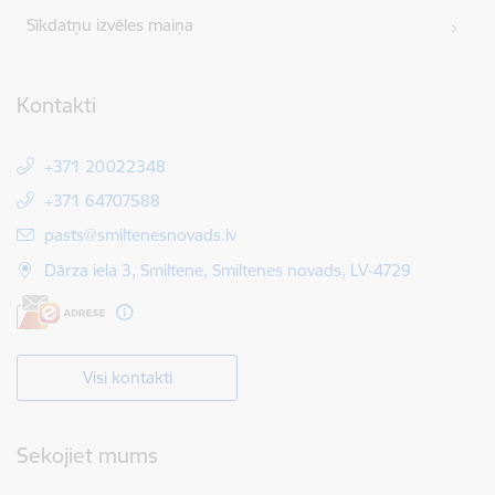
Sīkdatņu izvēles maiņa
Kontakti
+371 20022348
+371 64707588
E-pasts:
pasts@smiltenesnovads.lv
Dārza iela 3, Smiltene, Smiltenes novads, LV-4729
Visi kontakti
Sekojiet mums