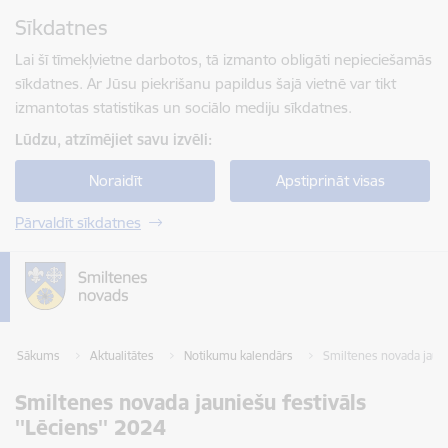
Pāriet uz lapas saturu
Sīkdatnes
Spied
lai meklētu
Enter
Lai šī tīmekļvietne darbotos, tā izmanto obligāti nepieciešamās
sīkdatnes. Ar Jūsu piekrišanu papildus šajā vietnē var tikt
izmantotas statistikas un sociālo mediju sīkdatnes.
Lūdzu, atzīmējiet savu izvēli:
Noraidīt
Apstiprināt visas
Pārvaldīt sīkdatnes
Sākums
Aktualitātes
Notikumu kalendārs
Smiltenes novada jauni
Smiltenes novada jauniešu festivāls
''Lēciens'' 2024