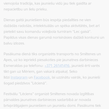
vienojoša tradīcija, kas jauniešu vidū jau tiek gaidīta ar
nepacietību un lielu prieku.
Dienas gaitā jauniešiem būs iespēja piedalīties ne vien
dažādās radošās, intelektuālās un spēka aktivitātēs, bet arī
pieteikt savu komandu volejbola turnīram “Lec gaisā”.
Papildus visas dienas garumā norisināsies dažādi konkursi un
balvu izlozes.
Pasākuma dienā tiks organizēts transports no Smiltenes un
Apes, uz ko iepriekš piesakoties pie jaunatnes darbinieces
Esmeraldas pa telefonu:
+371 26141416
, jaunieši ērti varēs
tikt gan uz Mēriem, gan vakarā atpakaļ. Seko
līdzi
Instagram
un
Facebook
, lai uzzinātu vairāk, ko jaunieši
šogad piedzīvos "Lēcienā''.
Festivālu ''Lēciens'' organizē Smiltenes novada Izglītības
pārvaldes jaunatnes darbinieces sadarbībā ar novada
brīvprātīgajiem jauniešiem un jauniešu domi. Pasākums tiek