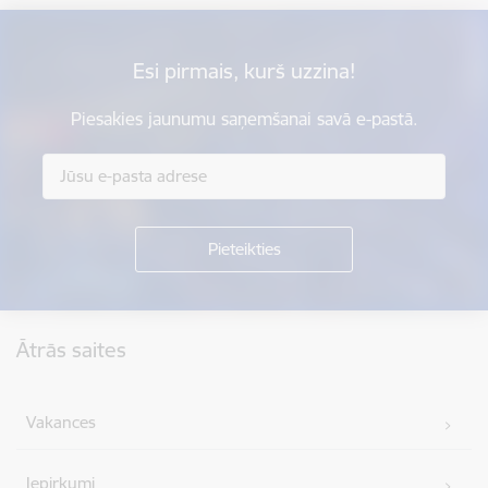
Esi pirmais, kurš uzzina!
Piesakies jaunumu saņemšanai savā e-pastā.
Kājene
Ātrās saites
Vakances
Iepirkumi