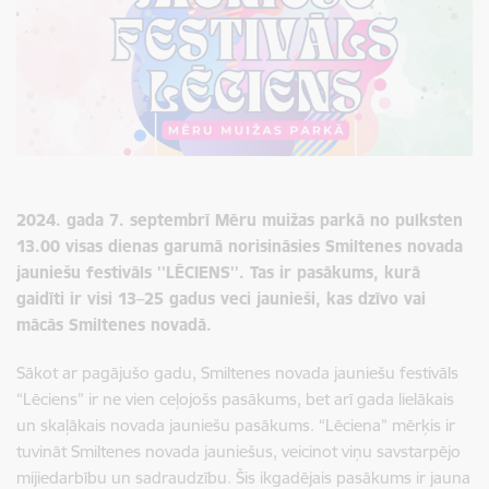
2024. gada 7. septembrī Mēru muižas parkā no pulksten
13.00 visas dienas garumā norisināsies Smiltenes novada
jauniešu festivāls ''LĒCIENS''. Tas ir pasākums, kurā
gaidīti ir visi 13–25 gadus veci jaunieši, kas dzīvo vai
mācās Smiltenes novadā.
Sākot ar pagājušo gadu, Smiltenes novada jauniešu festivāls
“Lēciens” ir ne vien ceļojošs pasākums, bet arī gada lielākais
un skaļākais novada jauniešu pasākums. “Lēciena” mērķis ir
tuvināt Smiltenes novada jauniešus, veicinot viņu savstarpējo
mijiedarbību un sadraudzību. Šis ikgadējais pasākums ir jauna