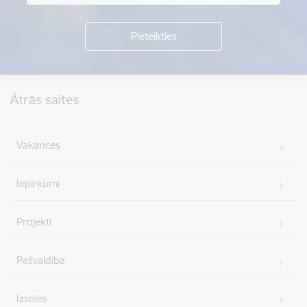
Kājene
Ātrās saites
Vakances
Iepirkumi
Projekti
Pašvaldība
Izsoles