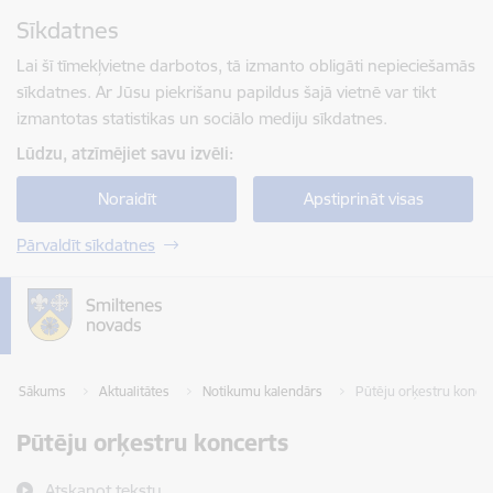
Pāriet uz lapas saturu
Sīkdatnes
Spied
lai meklētu
Enter
Lai šī tīmekļvietne darbotos, tā izmanto obligāti nepieciešamās
sīkdatnes. Ar Jūsu piekrišanu papildus šajā vietnē var tikt
izmantotas statistikas un sociālo mediju sīkdatnes.
Lūdzu, atzīmējiet savu izvēli:
Noraidīt
Apstiprināt visas
Pārvaldīt sīkdatnes
Sākums
Aktualitātes
Notikumu kalendārs
Pūtēju orķestru konce
Pūtēju orķestru koncerts
Atskaņot tekstu