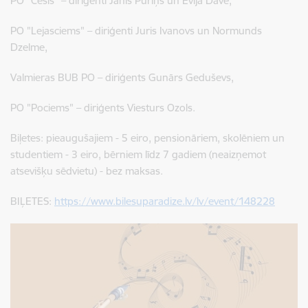
PO "Cēsis" – diriģenti Jānis Puriņš un Evija Dāve,
PO "Lejasciems" – diriģenti Juris Ivanovs un Normunds
Dzelme,
Valmieras BUB PO – diriģents Gunārs Geduševs,
PO "Pociems" – diriģents Viesturs Ozols.
Biļetes: pieaugušajiem - 5 eiro, pensionāriem, skolēniem un
studentiem - 3 eiro, bērniem līdz 7 gadiem (neaizņemot
atsevišķu sēdvietu) - bez maksas.
BIĻETES:
https://www.bilesuparadize.lv/lv/event/148228