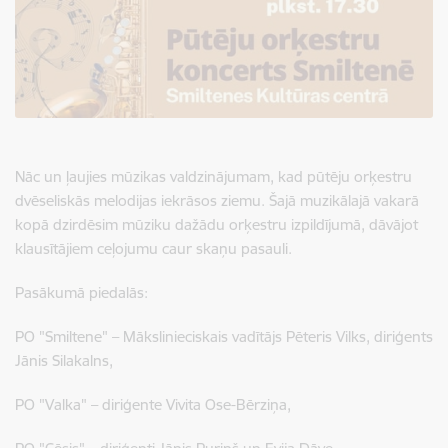
Nāc un ļaujies mūzikas valdzinājumam, kad pūtēju orķestru
dvēseliskās melodijas iekrāsos ziemu. Šajā muzikālajā vakarā
kopā dzirdēsim mūziku dažādu orķestru izpildījumā, dāvājot
klausītājiem ceļojumu caur skaņu pasauli.
Pasākumā piedalās:
PO "Smiltene" – Mākslinieciskais vadītājs Pēteris Vilks, diriģents
Jānis Silakalns,
PO "Valka" – diriģente Vivita Ose-Bērziņa,