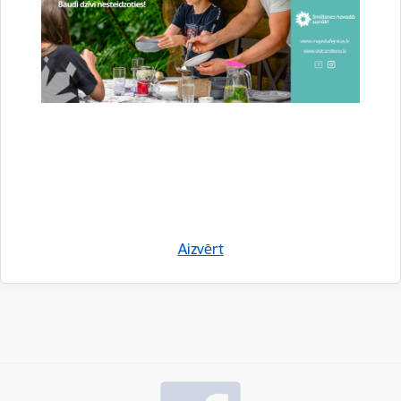
Saistītas tēmas
Notikumi:
Kultūra
Drukāt lapu
Dalīties
Aizvērt