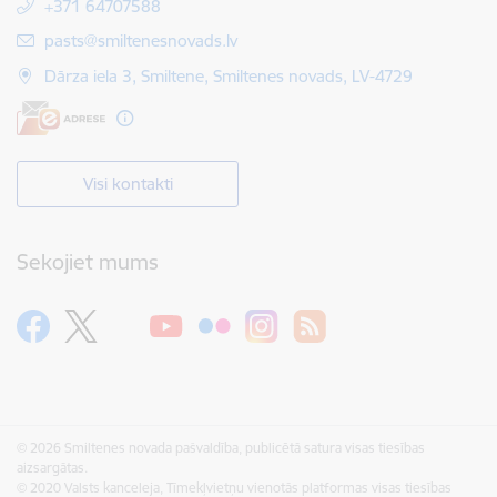
+371 64707588
E-pasts:
pasts@smiltenesnovads.lv
Dārza iela 3, Smiltene, Smiltenes novads, LV-4729
Visi kontakti
Sekojiet mums
© 2026 Smiltenes novada pašvaldība, publicētā satura visas tiesības
aizsargātas.
© 2020 Valsts kanceleja, Tīmekļvietņu vienotās platformas visas tiesības