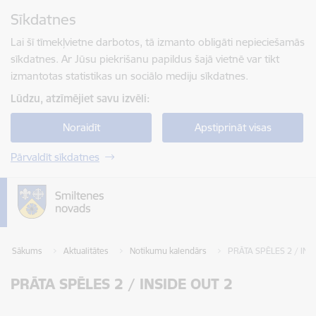
Pāriet uz lapas saturu
Sīkdatnes
Spied
lai meklētu
Enter
Lai šī tīmekļvietne darbotos, tā izmanto obligāti nepieciešamās
sīkdatnes. Ar Jūsu piekrišanu papildus šajā vietnē var tikt
izmantotas statistikas un sociālo mediju sīkdatnes.
Lūdzu, atzīmējiet savu izvēli:
Noraidīt
Apstiprināt visas
Pārvaldīt sīkdatnes
Sākums
Aktualitātes
Notikumu kalendārs
PRĀTA SPĒLES 2 / INS
PRĀTA SPĒLES 2 / INSIDE OUT 2