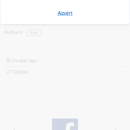
Smiltenes novada KC kinoprojicētāja
Aizvērt
Saistītas tēmas
Notikumi:
Kino
Drukāt lapu
Dalīties