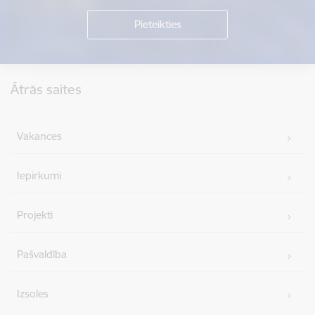
Kājene
Ātrās saites
Vakances
Iepirkumi
Projekti
Pašvaldība
Izsoles