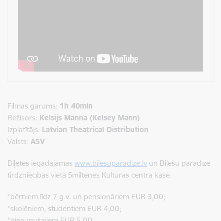
Filmas garums:
1h 40min
Režisors:
Kelsijs Manna (Kelsey Mann)
Izplatītājs:
Latvian Theatrical Distribution
Valsts:
ASV
Biļetes iegādājamas
www.bilesuparadize.lv
un Biļešu paradīze
tirdzniecības vietā Smiltenes Kultūras centra kasē.
*bērniem līdz 7 g.v. un pensionāriem EUR 3,00;
*skolēniem, studentiem EUR 4,00;
*pieaugušajiem EUR 5,00.