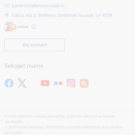
E-pasts:
pasts@smiltenesnovads.lv
Dārza iela 3, Smiltene, Smiltenes novads, LV-4729
Visi kontakti
Sekojiet mums
© 2026 Smiltenes novada pašvaldība, publicētā satura visas tiesības
aizsargātas.
© 2020 Valsts kanceleja, Tīmekļvietņu vienotās platformas visas tiesības
aizsargātas.