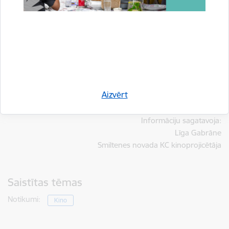
Aizvērt
Informāciju sagatavoja:
Līga Gabrāne
Smiltenes novada KC kinoprojicētāja
Saistītas tēmas
Notikumi:
Kino