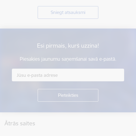
Sniegt atsauksmi
Esi pirmais, kurš uzzina!
Piesakies jaunumu saņemšanai savā e-pastā.
Kājene
Ātrās saites