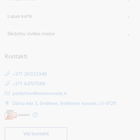
Lapas karte
Sīkdatņu izvēles maiņa
Kontakti
+371 20022348
+371 64707588
E-pasts:
pasts@smiltenesnovads.lv
Dārza iela 3, Smiltene, Smiltenes novads, LV-4729
Visi kontakti