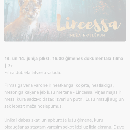
13. un 14. jūnijā plkst. 16.00 ģimenes dokumentālā filma
| 7+
Filma dublēta latviešu valodā.
Filmas galvenā varone ir neatkarīga, koķeta, neatlaidīga,
mežonīga kaķene jeb lūšu meitene - Lincessa. Viņas mājas ir
mežs, kurā sadzīvo dažādi zvēri un putni. Lūšu mazuļi aug un
sāk iepazīt meža noslēpumus.
Unikāli dabas skati un apburoša lūšu ģimene, kuru
pieaugšanas stāstam varēsim sekot līdzi uz lielā ekrāna. Dzīve