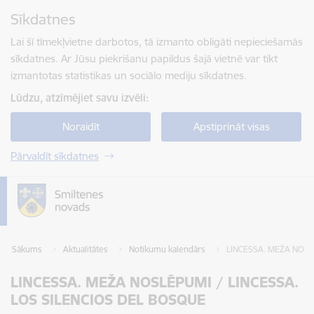
Pāriet uz lapas saturu
Sīkdatnes
Spied
lai meklētu
Enter
Lai šī tīmekļvietne darbotos, tā izmanto obligāti nepieciešamās
sīkdatnes. Ar Jūsu piekrišanu papildus šajā vietnē var tikt
izmantotas statistikas un sociālo mediju sīkdatnes.
Lūdzu, atzīmējiet savu izvēli:
Noraidīt
Apstiprināt visas
Pārvaldīt sīkdatnes
Sākums
Aktualitātes
Notikumu kalendārs
LINCESSA. MEŽA NOSL
LINCESSA. MEŽA NOSLĒPUMI / LINCESSA.
LOS SILENCIOS DEL BOSQUE