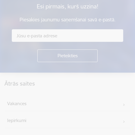
Esi pirmais, kurš uzzina!
Piesakies jaunumu saņemšanai savā e-pastā.
Kājene
Ātrās saites
Vakances
Iepirkumi