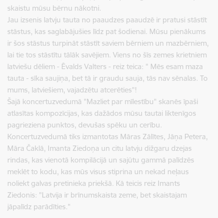
skaistu mūsu bērnu nākotni.
Jau izsenis latvju tauta no paaudzes paaudzē ir pratusi stāstīt
stāstus, kas saglabājušies līdz pat šodienai. Mūsu pienākums
ir šos stāstus turpināt stāstīt saviem bērniem un mazbērniem,
lai tie tos stāstītu tālāk savējiem. Viens no šīs zemes krietniem
latviešu dēliem - Ēvalds Valters - reiz teica: " Mēs esam maza
tauta - sīka saujiņa, bet tā ir graudu sauja, tās nav sēnalas. To
mums, latviešiem, vajadzētu atcerēties"!
Šajā koncertuzvedumā "Mazliet par mīlestību" skanēs īpaši
atlasītas kompozīcijas, kas dažādos mūsu tautai liktenīgos
pagrieziena punktos, devušas spēku un cerību.
Koncertuzvedumā tiks izmantotas Māras Zālītes, Jāņa Petera,
Māra Čaklā, Imanta Ziedoņa un citu latvju dižgaru dzejas
rindas, kas vienotā kompilācijā un sajūtu gammā palīdzēs
meklēt to kodu, kas mūs visus stiprina un nekad neļaus
noliekt galvas pretinieka priekšā. Kā teicis reiz Imants
Ziedonis: "Latvija ir brīnumskaista zeme, bet skaistajam
jāpalīdz parādīties."