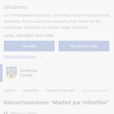
Pāriet uz lapas saturu
Sīkdatnes
Spied
lai meklētu
Enter
Lai šī tīmekļvietne darbotos, tā izmanto obligāti nepieciešamās
sīkdatnes. Ar Jūsu piekrišanu papildus šajā vietnē var tikt
izmantotas statistikas un sociālo mediju sīkdatnes.
Lūdzu, atzīmējiet savu izvēli:
Noraidīt
Apstiprināt visas
Pārvaldīt sīkdatnes
Sākums
Aktualitātes
Notikumu kalendārs
Koncertuzvedums "Mazl
Koncertuzvedums "Mazliet par mīlestību"
Atskaņot tekstu