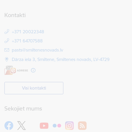
Kontakti
+371 20022348
+371 64707588
E-pasts:
pasts@smiltenesnovads.lv
Dārza iela 3, Smiltene, Smiltenes novads, LV-4729
Visi kontakti
Sekojiet mums