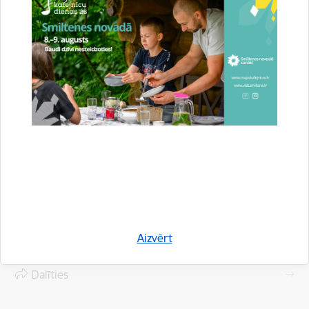
Saistītas tēmas
Notikumi:
Kultūra
Aizvērt
Drukāt lapu
Dalīties