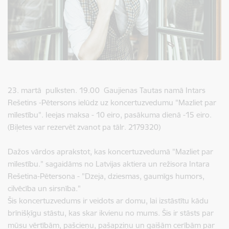
23. martā pulksten. 19.00 Gaujienas Tautas namā Intars
Rešetins -Pētersons ielūdz uz koncertuzvedumu "Mazliet par
mīlestību". Ieejas maksa - 10 eiro, pasākuma dienā -15 eiro.
(Biļetes var rezervēt zvanot pa tālr. 2179320)
Dažos vārdos aprakstot, kas koncertuzvedumā "Mazliet par
mīlestību." sagaidāms no Latvijas aktiera un režisora Intara
Rešetina-Pētersona - "Dzeja, dziesmas, gaumīgs humors,
cilvēcība un sirsnība."
Šis koncertuzvedums ir veidots ar domu, lai izstāstītu kādu
brīnišķīgu stāstu, kas skar ikvienu no mums. Šis ir stāsts par
mūsu vērtībām, pašcieņu, pašapziņu un gaišām cerībām par