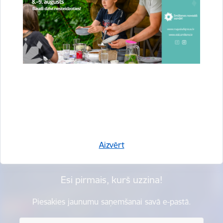
Vai šī informācija bija noderīga?
Sniegt atsauksmi
Aizvērt
Esi pirmais, kurš uzzina!
Piesakies jaunumu saņemšanai savā e-pastā.