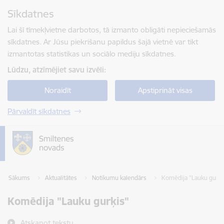
Pāriet uz lapas saturu
Sīkdatnes
Spied
lai meklētu
Enter
Lai šī tīmekļvietne darbotos, tā izmanto obligāti nepieciešamās
sīkdatnes. Ar Jūsu piekrišanu papildus šajā vietnē var tikt
izmantotas statistikas un sociālo mediju sīkdatnes.
Lūdzu, atzīmējiet savu izvēli:
Noraidīt
Apstiprināt visas
Pārvaldīt sīkdatnes
Sākums
Aktualitātes
Notikumu kalendārs
Komēdija "Lauku gurķi
Komēdija "Lauku gurķis"
Atskaņot tekstu