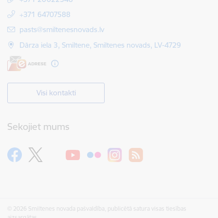
+371 64707588
E-pasts:
pasts@smiltenesnovads.lv
Dārza iela 3, Smiltene, Smiltenes novads, LV-4729
Visi kontakti
Sekojiet mums
© 2026 Smiltenes novada pašvaldība, publicētā satura visas tiesības
aizsargātas.