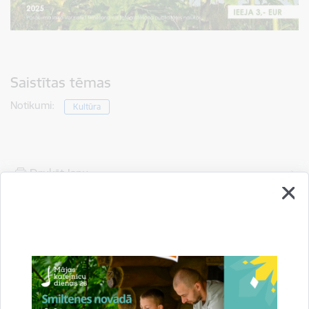
Saistītas tēmas
Notikumi:
Kultūra
Drukāt lapu
Dalīties