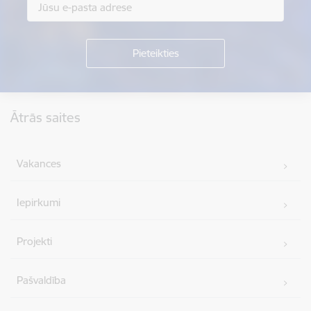
Kājene
Ātrās saites
Vakances
Iepirkumi
Projekti
Pašvaldība