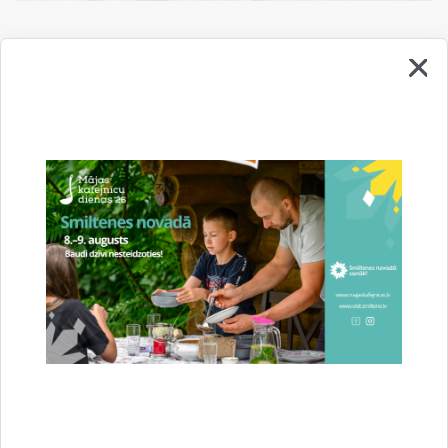
Sagatavoja: Margarita Sarkangalve, Vidagas bibliotēkas
vadītāja
Saistītas tēmas
Notikumi:
Bibliotēkas
Izstāde
Drukāt lapu
Dalīties