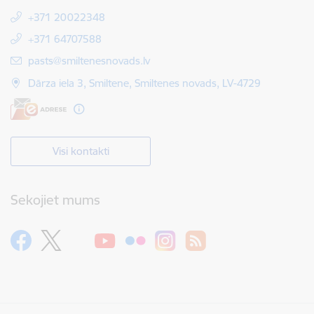
+371 20022348
+371 64707588
E-pasts:
pasts@smiltenesnovads.lv
Dārza iela 3, Smiltene, Smiltenes novads, LV-4729
Visi kontakti
Sekojiet mums