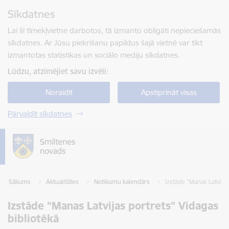
Pāriet uz lapas saturu
Sīkdatnes
Spied
lai meklētu
Enter
Lai šī tīmekļvietne darbotos, tā izmanto obligāti nepieciešamās
sīkdatnes. Ar Jūsu piekrišanu papildus šajā vietnē var tikt
izmantotas statistikas un sociālo mediju sīkdatnes.
Lūdzu, atzīmējiet savu izvēli:
Noraidīt
Apstiprināt visas
Pārvaldīt sīkdatnes
Sākums
Aktualitātes
Notikumu kalendārs
Izstāde "Manas Latvijas
Izstāde "Manas Latvijas portrets" Vidagas
bibliotēkā