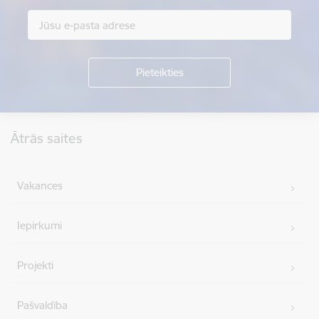
Kājene
Ātrās saites
Vakances
Iepirkumi
Projekti
Pašvaldība