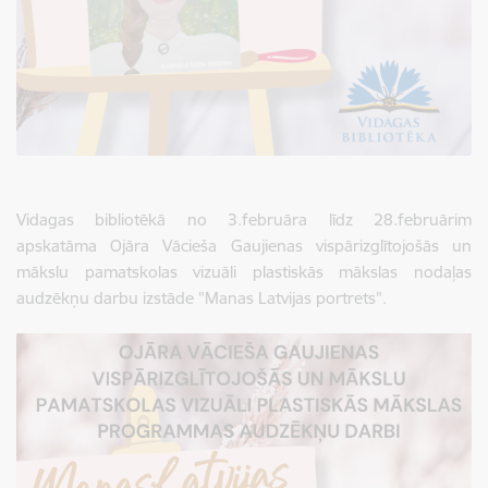
Vidagas bibliotēkā no 3.februāra līdz 28.februārim
apskatāma Ojāra Vācieša Gaujienas vispārizglītojošās un
mākslu pamatskolas vizuāli plastiskās mākslas nodaļas
audzēkņu darbu izstāde "Manas Latvijas portrets".