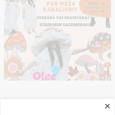
Saistītas tēmas
Notikumi:
Izrāde
Kultūra