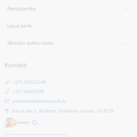
Piekļūstamība
Lapas karte
Sīkdatņu izvēles maiņa
Kontakti
+371 20022348
+371 64707588
E-pasts:
pasts@smiltenesnovads.lv
Dārza iela 3, Smiltene, Smiltenes novads, LV-4729