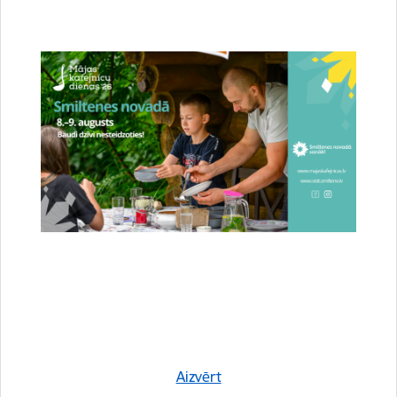
Drukāt lapu
Dalīties
Aizvērt