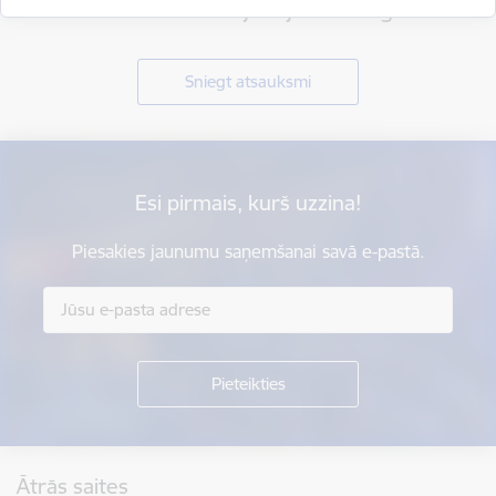
Vai šī informācija bija noderīga?
Sniegt atsauksmi
Esi pirmais, kurš uzzina!
Piesakies jaunumu saņemšanai savā e-pastā.
Kājene
Ātrās saites