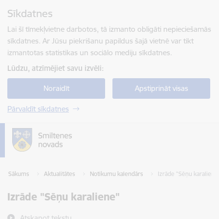
Pāriet uz lapas saturu
Sīkdatnes
Spied
lai meklētu
Enter
Lai šī tīmekļvietne darbotos, tā izmanto obligāti nepieciešamās
sīkdatnes. Ar Jūsu piekrišanu papildus šajā vietnē var tikt
izmantotas statistikas un sociālo mediju sīkdatnes.
Lūdzu, atzīmējiet savu izvēli:
Noraidīt
Apstiprināt visas
Pārvaldīt sīkdatnes
Sākums
Aktualitātes
Notikumu kalendārs
Izrāde "Sēņu karaliene
Izrāde "Sēņu karaliene"
Atskaņot tekstu