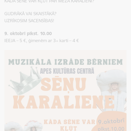
KĀDA SĒNE VAR KĻŪT PAR MEŽA KARALIENI?
GUDRĀKĀ VAI SKAISTĀKĀ?
UZRĪKOSIM SACENSĪBAS!
9. oktobrī plkst. 10.00
IEEJA – 5 €, ģimenēm ar 3+ karti – 4 €