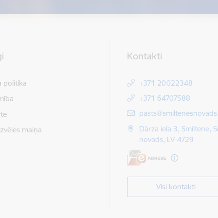
i
Kontakti
 politika
+371 20022348
+371 64707588
mība
E-pasts:
pasts@smiltenesnovads.
te
Dārza iela 3, Smiltene, 
izvēles maiņa
novads, LV-4729
Visi kontakti