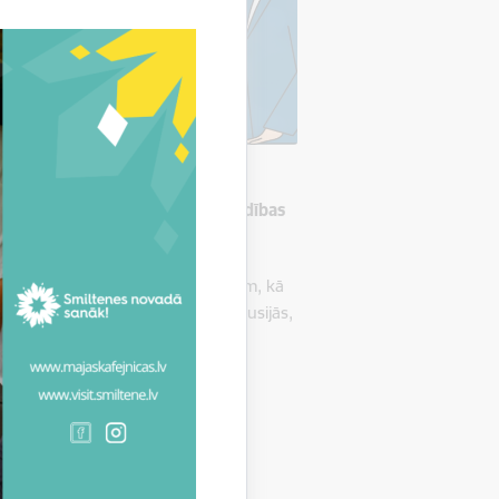
nāsies Smiltenes novada pašvaldības
nājumiem un atbalsta instrumentiem, kā
ot jautājumus un iesaistīties diskusijās,