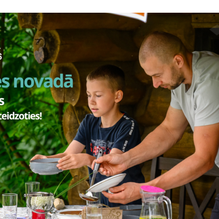
da 2. decembrī pulksten 17.30 Bilskas pagasta pārvaldē norisi
lātienes tikšanās “
Kopā sanāk – radīt – darīt
”.
laikā iepazīstināsim novadniekus ar 2025. gada prioritātēm, izaici
26. gada vajadzībām un plānotajām prioritātēm. Iedzīvotāji varēs uzd
ktu svarīgāko sava pagasta attīstībai 2026. gadā.
tas tēmas
Tikšanās ar iedzīvotājiem