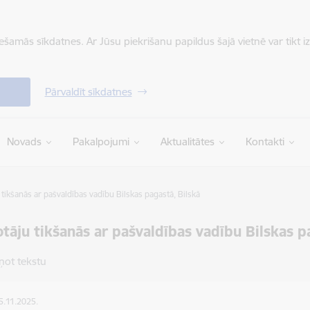
iešamās sīkdatnes. Ar Jūsu piekrišanu papildus šajā vietnē var tikt i
Pārvaldīt sīkdatnes
Novads
Pakalpojumi
Aktualitātes
Kontakti
 tikšanās ar pašvaldības vadību Bilskas pagastā, Bilskā
otāju tikšanās ar pašvaldības vadību Bilskas p
ņot tekstu
15.11.2025.