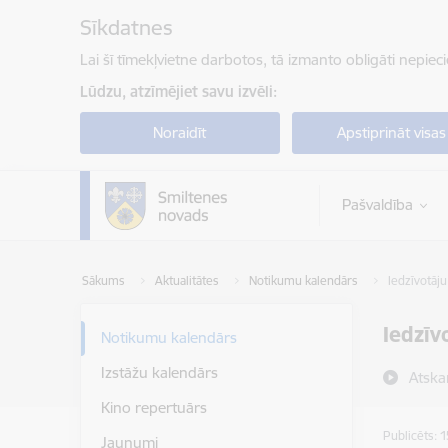
Pāriet uz lapas saturu
Sīkdatnes
Lai šī tīmekļvietne darbotos, tā izmanto obligāti nepiec
Lūdzu, atzīmējiet savu izvēli:
Noraidīt
Apstiprināt visas
Pašvaldība
Sākums
Aktualitātes
Notikumu kalendārs
Iedzīvotāju
Iedzīv
Notikumu kalendārs
Izstāžu kalendārs
Atska
Kino repertuārs
Publicēts: 
Jaunumi