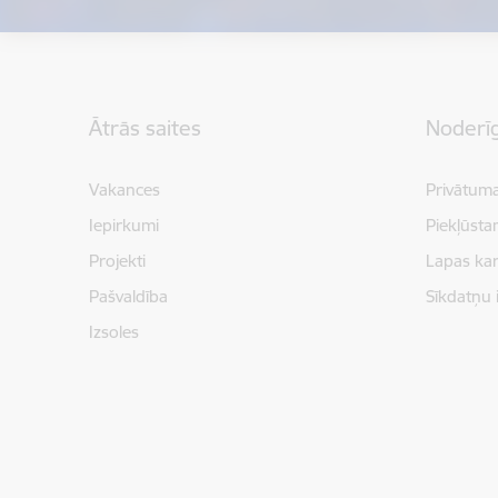
Kājene
Ātrās saites
Noderīg
Vakances
Privātuma
Iepirkumi
Piekļūsta
Projekti
Lapas kar
Pašvaldība
Sīkdatņu 
Izsoles