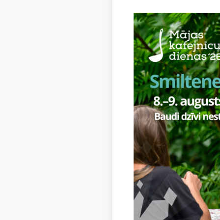
2025. ga
vadības k
Tikšanās 
arī ar 20
lai notei
Saistī
Notikumi: