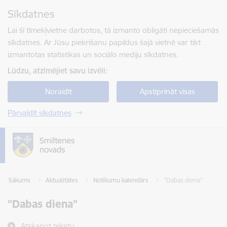
Pāriet uz lapas saturu
Sīkdatnes
Spied
lai meklētu
Enter
Lai šī tīmekļvietne darbotos, tā izmanto obligāti nepieciešamās
sīkdatnes. Ar Jūsu piekrišanu papildus šajā vietnē var tikt
izmantotas statistikas un sociālo mediju sīkdatnes.
Lūdzu, atzīmējiet savu izvēli:
Noraidīt
Apstiprināt visas
Pārvaldīt sīkdatnes
Sākums
Aktualitātes
Notikumu kalendārs
"Dabas diena"
"Dabas diena"
Atskaņot tekstu