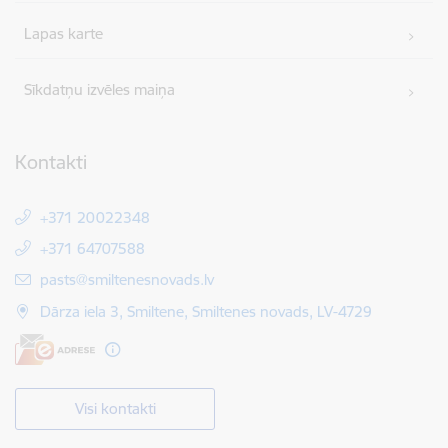
Lapas karte
Sīkdatņu izvēles maiņa
Kontakti
+371 20022348
+371 64707588
E-pasts:
pasts@smiltenesnovads.lv
Dārza iela 3, Smiltene, Smiltenes novads, LV-4729
Visi kontakti