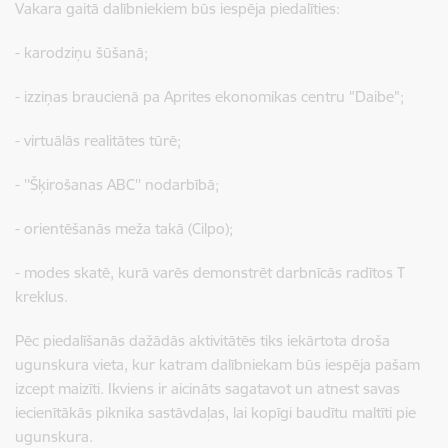
Vakara gaitā dalībniekiem būs iespēja piedalīties:
- karodziņu šūšanā;
- izziņas braucienā pa Aprites ekonomikas centru "Daibe";
- virtuālās realitātes tūrē;
- ''Šķirošanas ABC'' nodarbībā;
- orientēšanās meža takā (Cilpo);
- modes skatē, kurā varēs demonstrēt darbnīcās radītos T
kreklus.
Pēc piedalīšanās dažādās aktivitātēs tiks iekārtota droša
ugunskura vieta, kur katram dalībniekam būs iespēja pašam
izcept maizīti. Ikviens ir aicināts sagatavot un atnest savas
iecienītākās piknika sastāvdaļas, lai kopīgi baudītu maltīti pie
ugunskura.