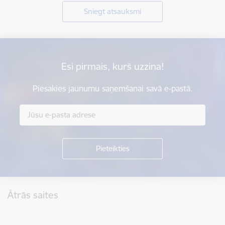
Sniegt atsauksmi
Esi pirmais, kurš uzzina!
Piesakies jaunumu saņemšanai savā e-pastā.
Kājene
Ātrās saites