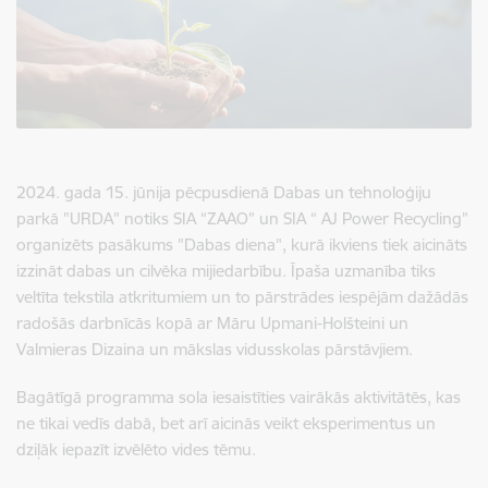
2024. gada 15. jūnija pēcpusdienā Dabas un tehnoloģiju
parkā "URDA" notiks SIA “ZAAO” un SIA “ AJ Power Recycling”
organizēts pasākums "Dabas diena", kurā ikviens tiek aicināts
izzināt dabas un cilvēka mijiedarbību. Īpaša uzmanība tiks
veltīta tekstila atkritumiem un to pārstrādes iespējām dažādās
radošās darbnīcās kopā ar Māru Upmani-Holšteini un
Valmieras Dizaina un mākslas vidusskolas pārstāvjiem.
Bagātīgā programma sola iesaistīties vairākās aktivitātēs, kas
ne tikai vedīs dabā, bet arī aicinās veikt eksperimentus un
dziļāk iepazīt izvēlēto vides tēmu.