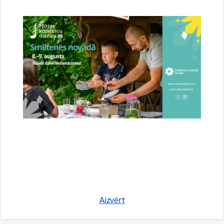
Saistītas tēmas
Notikumi:
Nodarbība
Aizvērt