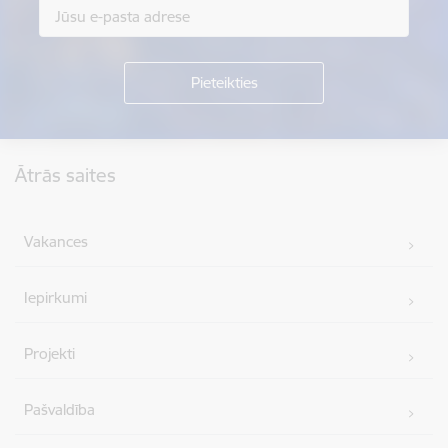
Kājene
Ātrās saites
Vakances
Iepirkumi
Projekti
Pašvaldība