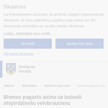
Pāriet uz lapas saturu
Sīkdatnes
Spied
lai meklētu
Enter
Lai šī tīmekļvietne darbotos, tā izmanto obligāti nepieciešamās
sīkdatnes. Ar Jūsu piekrišanu papildus šajā vietnē var tikt
izmantotas statistikas un sociālo mediju sīkdatnes.
Lūdzu, atzīmējiet savu izvēli:
Noraidīt
Apstiprināt visas
Pārvaldīt sīkdatnes
Sākums
Aktualitātes
Notikumu kalendārs
Blomes pagasts aicina 
Blomes pagasts aicina uz Izzinoši
atspirdzinošu velobraucienu