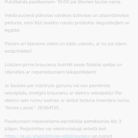
Pulcēšanās pasākumam: 10:00 pie Blomes tautas nama.
Velobraucienā plānotas vairākas izzinošas un atspirdzinošas
pieturas, ņem līdzi skaidro naudu produktu degustācijām un
iegādei.
Paņem arī dzeramo ūdeni un kādu uzkodu, ar ko pa ceļam
iestiprināties!
Lūdzam pirms brauciena izvērtēt savas fiziskās spējas un
rēķināties ar neparedzamiem laikapstākļiem!
Ja šaubies par maršruta garumu vai nav piemērota
velosipēda, izmēģini braucienu ar elektro velosipēdu! Par
elektro velo nomu sazinies ar aktīvā tūrisma inventāra nomu
“Annes Laivas”: 26364135.
Pasākumam nepieciešama iepriekšēja pieteikšanās līdz 3.
jūlijam. Reģistrēties var elektroniskajā anketā šeit:
https://ej.uz/atspirdzinoss-velobrauciens
vai zvanot