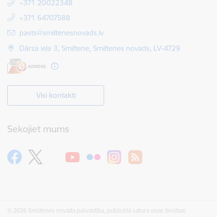
+371 20022348
+371 64707588
E-pasts:
pasts@smiltenesnovads.lv
Dārza iela 3, Smiltene, Smiltenes novads, LV-4729
Visi kontakti
Sekojiet mums
© 2026 Smiltenes novada pašvaldība, publicētā satura visas tiesības