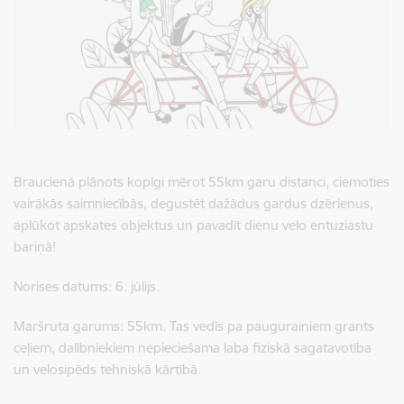
Braucienā plānots kopīgi mērot 55km garu distanci, ciemoties
vairākās saimniecībās, degustēt dažādus gardus dzērienus,
aplūkot apskates objektus un pavadīt dienu velo entuziastu
bariņā!
Norises datums: 6. jūlijs.
Maršruta garums: 55km. Tas vedīs pa paugurainiem grants
ceļiem, dalībniekiem nepieciešama laba fiziskā sagatavotība
un velosipēds tehniskā kārtībā.