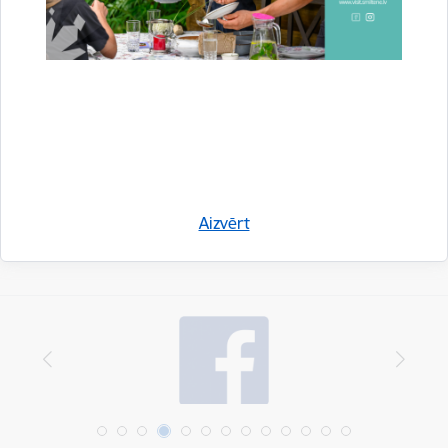
Notikumi:
Kino
Drukāt lapu
Dalīties
Aizvērt