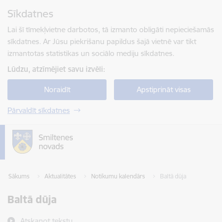
Pāriet uz lapas saturu
Sīkdatnes
Spied
lai meklētu
Enter
Lai šī tīmekļvietne darbotos, tā izmanto obligāti nepieciešamās
sīkdatnes. Ar Jūsu piekrišanu papildus šajā vietnē var tikt
izmantotas statistikas un sociālo mediju sīkdatnes.
Lūdzu, atzīmējiet savu izvēli:
Noraidīt
Apstiprināt visas
Pārvaldīt sīkdatnes
Sākums
Aktualitātes
Notikumu kalendārs
Baltā dūja
Baltā dūja
Atskaņot tekstu