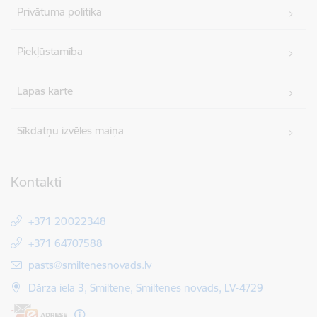
Privātuma politika
Piekļūstamība
Lapas karte
Sīkdatņu izvēles maiņa
Kontakti
+371 20022348
+371 64707588
E-pasts:
pasts@smiltenesnovads.lv
Dārza iela 3, Smiltene, Smiltenes novads, LV-4729