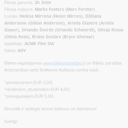
Filmas garums:
2h 2min
Filmas režisors:
Marks Fosters (Marc Forster)
Lomās:
Helēna Mirrena (Helen Mirren), Džiliana
Andersone (Gillian Anderson), Ariella Glasere (Ariella
Glaser), Orlando Šverds (Orlando Schwerdt), Olivija Rossa
(Olivia Ross), Braiss Geizārs (Bryce Gheisar)
Izplatītājs:
ACME Film SIA
Valsts:
ASV
Biļetes iegādājamas
www.bilesuparadize.lv
un Biļešu paradīze
tirdzniecības vietā Smiltenes Kultūras centra kasē.
*pensionāriem EUR 3,00;
*skolēniem, studentiem EUR 4,00;
*pieaugušajiem EUR 5,00.
Kinozālē ir aizliegts ienest ēdienus un dzērienus!
Svarīgi: