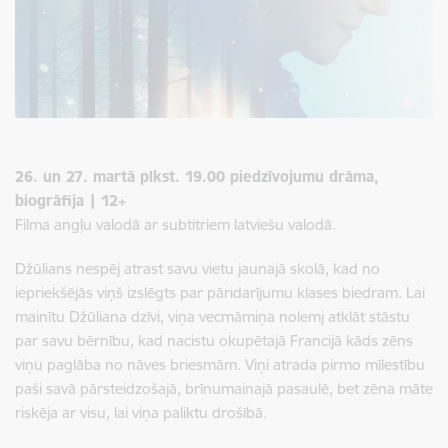
26. un 27. martā plkst. 19.00 piedzīvojumu drāma,
biogrāfija | 12+
Filma angļu valodā ar subtitriem latviešu valodā.
Džūlians nespēj atrast savu vietu jaunajā skolā, kad no
iepriekšējās viņš izslēgts par pāridarījumu klases biedram. Lai
mainītu Džūliana dzīvi, viņa vecmāmiņa nolemj atklāt stāstu
par savu bērnību, kad nacistu okupētajā Francijā kāds zēns
viņu paglāba no nāves briesmām. Viņi atrada pirmo mīlestību
paši savā pārsteidzošajā, brīnumainajā pasaulē, bet zēna māte
riskēja ar visu, lai viņa paliktu drošībā.