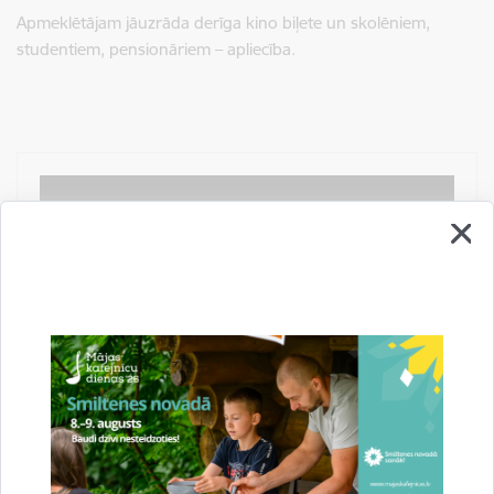
Apmeklētājam jāuzrāda derīga kino biļete un skolēniem,
studentiem, pensionāriem – apliecība.
Saistītas tēmas