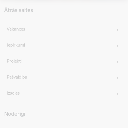
Kājene
Ātrās saites
Vakances
Iepirkumi
Projekti
Pašvaldība
Izsoles
Noderīgi