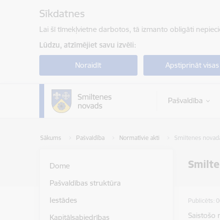
Pāriet uz lapas saturu
Sīkdatnes
Lai šī tīmekļvietne darbotos, tā izmanto obligāti nepiec
Lūdzu, atzīmējiet savu izvēli:
Noraidīt
Apstiprināt visas
Pašvaldība
Sākums
Pašvaldība
Normatīvie akti
Smiltenes novada
Smilte
Dome
Pašvaldības struktūra
Iestādes
Publicēts: 
Saistošo 
Kapitālsabiedrības