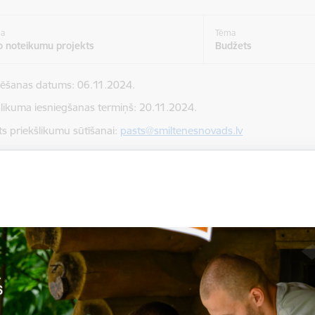
ja
Tēma
o noteikumu projekts
Budžets
cēšanas datums: 06.11.2024.
šlikuma iesniegšanas termiņš: 20.11.2024.
ts priekšlikumu sūtīšanai:
pasts@smiltenesnovads.lv
ēt:
enes novada pašvaldības līdzdalības budžeta nolikums