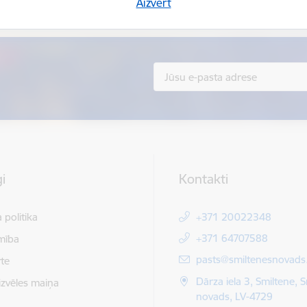
Sniegt atsauksmi
Aizvērt
i
Kontakti
 politika
+371 20022348
+371 64707588
mība
E-pasts:
pasts@smiltenesnovads.
te
Dārza iela 3, Smiltene, 
izvēles maiņa
novads, LV-4729