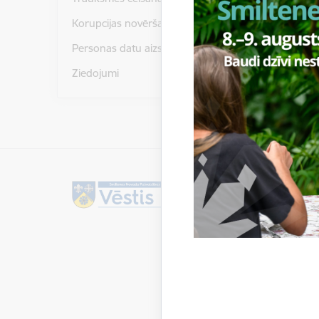
Korupcijas novēršana
Personas datu aizsardzība
Ziedojumi