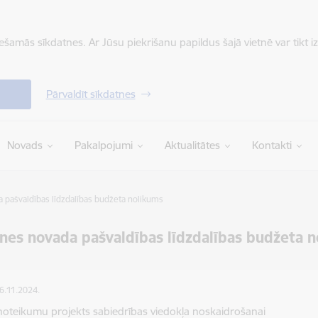
iešamās sīkdatnes. Ar Jūsu piekrišanu papildus šajā vietnē var tikt i
Pārvaldīt sīkdatnes
Novads
Pakalpojumi
Aktualitātes
Kontakti
 pašvaldības līdzdalības budžeta nolikums
nes novada pašvaldības līdzdalības budžeta 
06.11.2024.
noteikumu projekts sabiedrības viedokļa noskaidrošanai