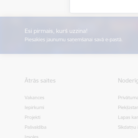
Esi pirmais, kurš uzzina!
Piesakies jaunumu saņemšanai savā e-pastā.
Kājene
Ātrās saites
Noderīg
Vakances
Privātuma
Iepirkumi
Piekļūsta
Projekti
Lapas kar
Pašvaldība
Sīkdatņu 
Izsoles