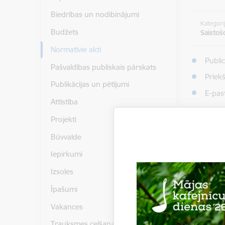
Biedrības un nodibinājumi
Kategori
Budžets
Saistoš
Normatīvie akti
Publi
Pašvaldības publiskais pārskats
Priek
Publikācijas un pētījumi
E-pas
Attīstība
Lejupielād
Smilt
Projekti
Būvvalde
Iepirkumi
Izsoles
Īpašumi
Vakances
Trauksmes celšana