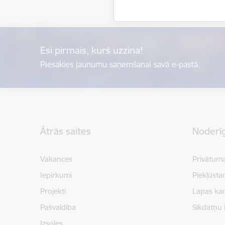
Esi pirmais, kurš uzzina!
Piesakies jaunumu saņemšanai savā e-pastā.
Kājene
Ātrās saites
Noderīg
Vakances
Privātuma
Iepirkumi
Piekļūsta
Projekti
Lapas kar
Pašvaldība
Sīkdatņu 
Izsoles