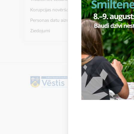
Korupcijas novēršana
Personas datu aizsardzība
Ziedojumi