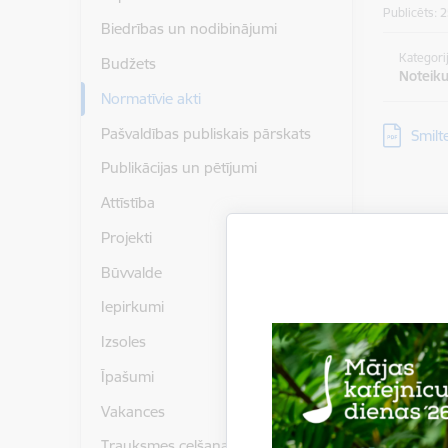
Publicēts: 
Biedrības un nodibinājumi
Kategori
Budžets
Noteik
Normatīvie akti
Lejupielād
Pašvaldības publiskais pārskats
Smilt
Publikācijas un pētījumi
Attīstība
Projekti
Būvvalde
Iepirkumi
Izsoles
Īpašumi
Vakances
Trauksmes celšana