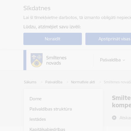
Pāriet uz lapas saturu
Sīkdatnes
Lai šī tīmekļvietne darbotos, tā izmanto obligāti nepiec
Lūdzu, atzīmējiet savu izvēli:
Noraidīt
Apstiprināt visas
Pašvaldība
Sākums
Pašvaldība
Normatīvie akti
Smiltenes novada
Smilte
Dome
kompe
Pašvaldības struktūra
Atska
Iestādes
Kapitālsabiedrības