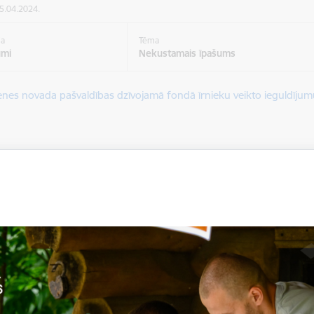
25.04.2024.
ja
Tēma
umi
Nekustamais īpašums
ēt:
enes novada pašvaldības dzīvojamā fondā īrnieku veikto ieguldī