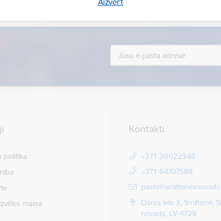
Sniegt atsauksmi
Aizvērt
i
Kontakti
 politika
+371 20022348
+371 64707588
mība
E-pasts:
pasts@smiltenesnovads.
te
Dārza iela 3, Smiltene, 
izvēles maiņa
novads, LV-4729