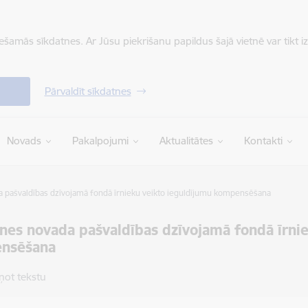
iešamās sīkdatnes. Ar Jūsu piekrišanu papildus šajā vietnē var tikt i
Pārvaldīt sīkdatnes
Novads
Pakalpojumi
Aktualitātes
Kontakti
 pašvaldības dzīvojamā fondā īrnieku veikto ieguldījumu kompensēšana
nes novada pašvaldības dzīvojamā fondā īrni
nsēšana
ņot tekstu