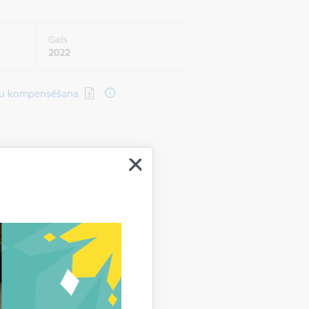
Gads
2022
jumu kompensēšana