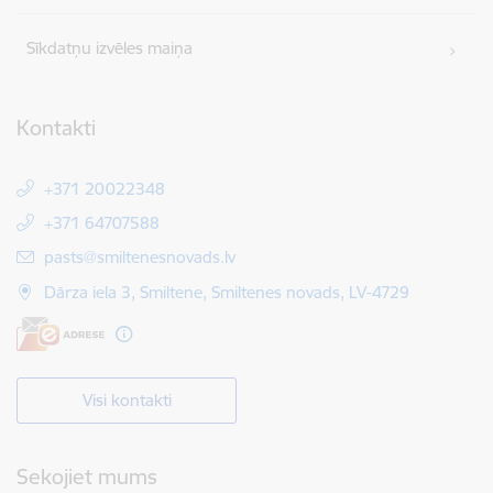
Sīkdatņu izvēles maiņa
Kontakti
+371 20022348
+371 64707588
E-pasts:
pasts@smiltenesnovads.lv
Dārza iela 3, Smiltene, Smiltenes novads, LV-4729
Visi kontakti
Sekojiet mums