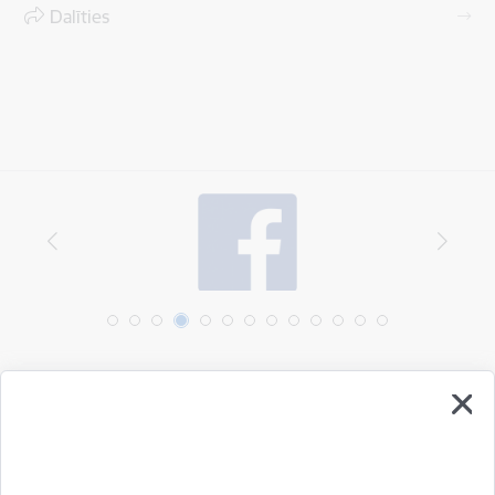
Dalīties
Vai šī informācija bija noderīga?
Sniegt atsauksmi