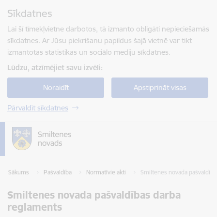
Pāriet uz lapas saturu
Sīkdatnes
Spied
lai meklētu
Enter
Lai šī tīmekļvietne darbotos, tā izmanto obligāti nepieciešamās
sīkdatnes. Ar Jūsu piekrišanu papildus šajā vietnē var tikt
izmantotas statistikas un sociālo mediju sīkdatnes.
Lūdzu, atzīmējiet savu izvēli:
Noraidīt
Apstiprināt visas
Pārvaldīt sīkdatnes
Sākums
Pašvaldība
Normatīvie akti
Smiltenes novada pašvaldība
Smiltenes novada pašvaldības darba
reglaments