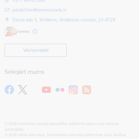
+371 64707588
E-pasts:
pasts@smiltenesnovads.lv
Dārza iela 3, Smiltene, Smiltenes novads, LV-4729
Visi kontakti
Sekojiet mums
© 2026 Smiltenes novada pašvaldība, publicētā satura visas tiesības
aizsargātas.
© 2020 Valsts kanceleja, Tīmekļvietņu vienotās platformas visas tiesības