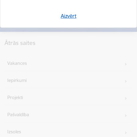
Aizvērt
Kājene
Ātrās saites
Vakances
Iepirkumi
Projekti
Pašvaldība
Izsoles