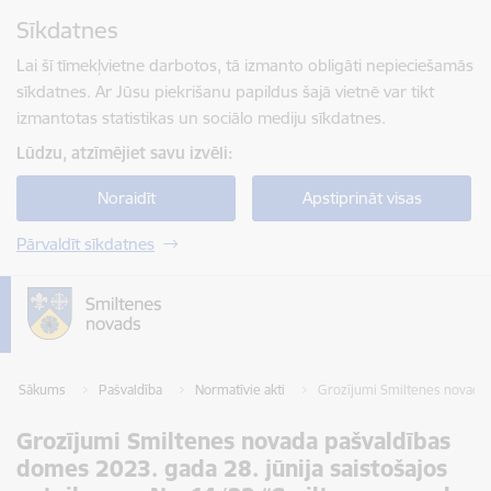
Pāriet uz lapas saturu
Sīkdatnes
Spied
lai meklētu
Enter
Lai šī tīmekļvietne darbotos, tā izmanto obligāti nepieciešamās
sīkdatnes. Ar Jūsu piekrišanu papildus šajā vietnē var tikt
izmantotas statistikas un sociālo mediju sīkdatnes.
Lūdzu, atzīmējiet savu izvēli:
Noraidīt
Apstiprināt visas
Pārvaldīt sīkdatnes
Sākums
Pašvaldība
Normatīvie akti
Grozījumi Smiltenes novada 
Grozījumi Smiltenes novada pašvaldības
domes 2023. gada 28. jūnija saistošajos