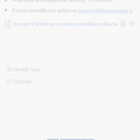
Priekšlikuma iesniegšanas termiņš: 11.09.2024.
E-pasts priekšlikumu sūtīšanai:
pasts@smiltenesnovads.lv
Lejupielādēt:
Grozījumi Smiltenes novada pašvaldības nolikumā
Drukāt lapu
Dalīties