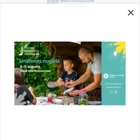
Vai šī informācija bija noderīga?
Sniegt atsauksmi
Esi pirmais, kurš uzzina!
Piesakies jaunumu saņemšanai savā e-pastā.