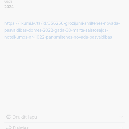
Gads
2024
https://likumi.lv/ta/id/356256-grozijumi-smiltenes-novada-
pasvaldibas-domes-2022-gada-30-marta-saistosajos-
noteikumos-nr-1022-par-smiltenes-novada-pasvaldibas
Drukāt lapu
Dalīties