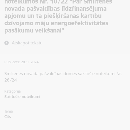
noteikumos Nr. 10/22 "Par Smiltenes
novada pašvaldības līdzfinansējuma
apjomu un tā piešķiršanas kārtību
dzīvojamo māju energoefektivitātes
pasākumu veikšanai"
Atskaņot tekstu
Publicēts: 28.11.2024.
Smiltenes novada pašvaldības domes saistošie noteikumi Nr.
26/24
Kategorija
Saistošie noteikumi
Tēma
Cits