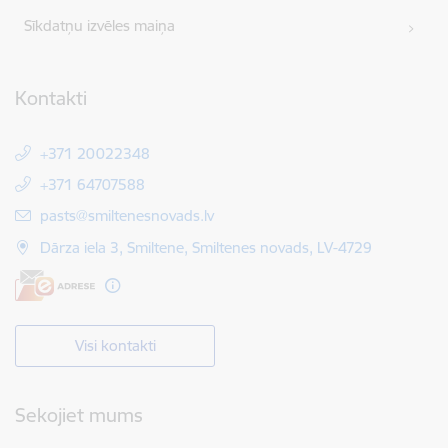
Sīkdatņu izvēles maiņa
Kontakti
+371 20022348
+371 64707588
E-pasts:
pasts@smiltenesnovads.lv
Dārza iela 3, Smiltene, Smiltenes novads, LV-4729
Visi kontakti
Sekojiet mums