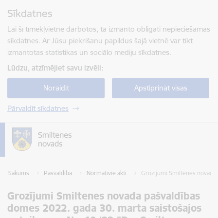
Pāriet uz lapas saturu
Sīkdatnes
Spied
lai meklētu
Enter
Lai šī tīmekļvietne darbotos, tā izmanto obligāti nepieciešamās
sīkdatnes. Ar Jūsu piekrišanu papildus šajā vietnē var tikt
izmantotas statistikas un sociālo mediju sīkdatnes.
Lūdzu, atzīmējiet savu izvēli:
Noraidīt
Apstiprināt visas
Pārvaldīt sīkdatnes
Sākums
Pašvaldība
Normatīvie akti
Grozījumi Smiltenes novada 
Grozījumi Smiltenes novada pašvaldības
domes 2022. gada 30. marta saistošajos