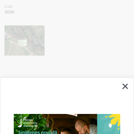
Gads
2026
Drukāt lapu
Dalīties