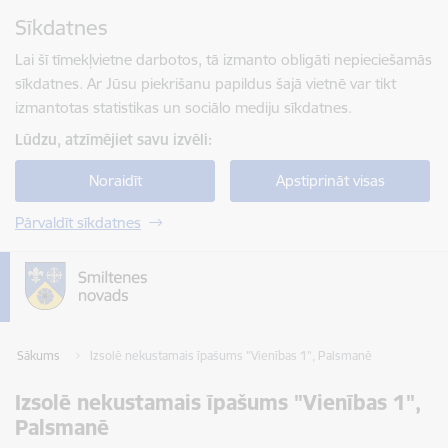
Pāriet uz lapas saturu
Sīkdatnes
Spied
lai meklētu
Enter
Lai šī tīmekļvietne darbotos, tā izmanto obligāti nepieciešamās
sīkdatnes. Ar Jūsu piekrišanu papildus šajā vietnē var tikt
izmantotas statistikas un sociālo mediju sīkdatnes.
Lūdzu, atzīmējiet savu izvēli:
Noraidīt
Apstiprināt visas
Pārvaldīt sīkdatnes
Sākums
Izsolē nekustamais īpašums "Vienības 1", Palsmanē
Izsolē nekustamais īpašums "Vienības 1",
Palsmanē