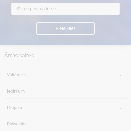
Kājene
Ātrās saites
Vakances
Iepirkumi
Projekti
Pašvaldība