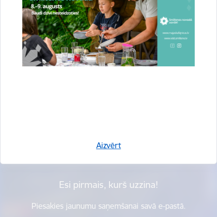
Vai šī informācija bija noderīga?
Sniegt atsauksmi
Aizvērt
Esi pirmais, kurš uzzina!
Piesakies jaunumu saņemšanai savā e-pastā.