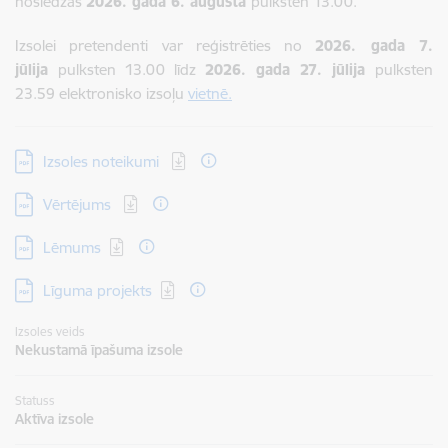
noslēdzas
2026. gada 6. augustā
pulksten 13.00.
Izsolei pretendenti var reģistrēties no
2026. gada 7.
jūlija
pulksten 13.00 līdz
2026. gada 27. jūlija
pulksten
23.59 elektronisko izsoļu
vietnē.
Lejupielādēt:
Izsoles noteikumi
Lejupielādēt:
Vērtējums
Lejupielādēt:
Lēmums
Lejupielādēt:
Līguma projekts
Izsoles veids
Nekustamā īpašuma izsole
Statuss
Aktīva izsole