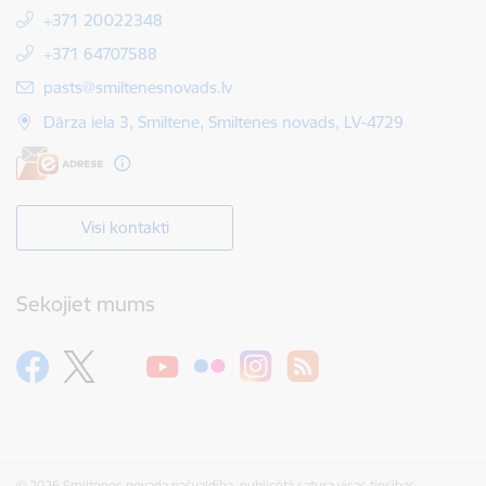
+371 20022348
+371 64707588
E-pasts:
pasts@smiltenesnovads.lv
Dārza iela 3, Smiltene, Smiltenes novads, LV-4729
Visi kontakti
Sekojiet mums
© 2026 Smiltenes novada pašvaldība, publicētā satura visas tiesības