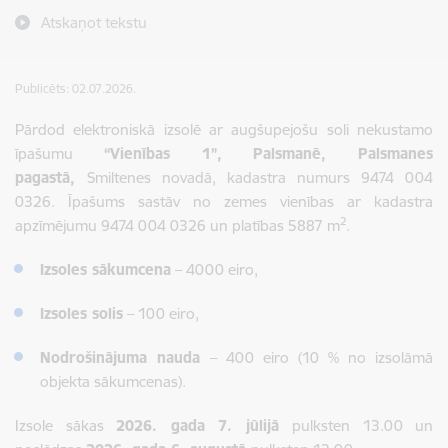
Atskaņot tekstu
Publicēts: 02.07.2026.
Pārdod elektroniskā izsolē ar augšupejošu soli nekustamo
īpašumu
“Vienības 1”, Palsmanē, Palsmanes
pagastā,
Smiltenes novadā, kadastra numurs 9474 004
0326. Īpašums sastāv no zemes vienības ar kadastra
2
apzīmējumu 9474 004 0326 un platības 5887 m
.
Izsoles sākumcena
– 4000 eiro,
Izsoles solis
– 100 eiro,
Nodrošinājuma nauda
– 400 eiro (10 % no izsolāmā
objekta sākumcenas).
Izsole sākas
2026. gada 7. jūlijā
pulksten 13.00 un