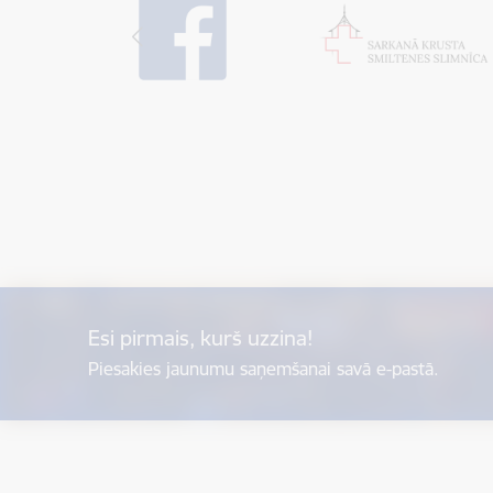
Esi pirmais, kurš uzzina!
Piesakies jaunumu saņemšanai savā e-pastā.
Kājene