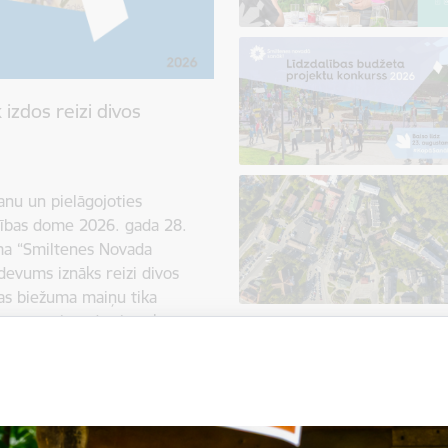
izdos reizi divos
anu un pielāgojoties
dības dome 2026. gada 28.
ma “Smiltenes Novada
devums iznāks reizi divos
as biežuma maiņu tika
devumu piegādes izmaksu
 pastkastītēs pieauga no
 drukas un izplatīšanas
 saglabātu informācijas
aldības resursus, tika meklēts