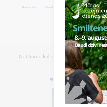
Pašvaldība
Sabiedrība
Notikumu kalendārs
Datums
5. janvāris, 2026 – 31. de
2026