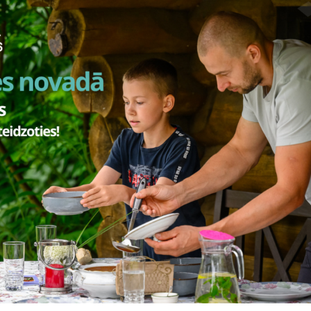
Visi jaunumi
Laiks
Atrašanās 
cembris,
8.00–20.00
Smiltene
2026. gada lielākie notikumi S