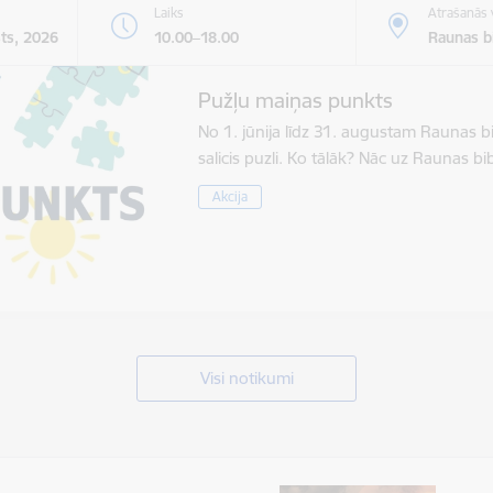
Laiks
Atrašanās 
sts, 2026
10.00–18.00
Raunas bi
Pužļu maiņas punkts
No 1. jūnija līdz 31. augustam Raunas b
salicis puzli. Ko tālāk? Nāc uz Raunas 
Akcija
Visi notikumi