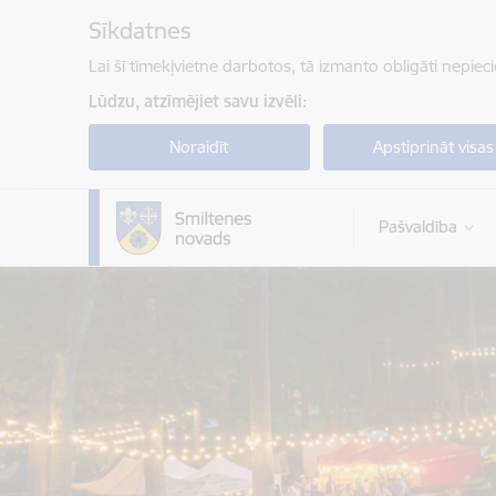
Pāriet uz lapas saturu
Sīkdatnes
Lai šī tīmekļvietne darbotos, tā izmanto obligāti nepiec
Lūdzu, atzīmējiet savu izvēli:
Noraidīt
Apstiprināt visas
Pašvaldība
Smiltenes novada pašvaldība