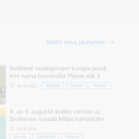
Skatīt visus jaunumus
Smiltenē noslēgumam tuvojas jaunā
īres nama būvniecība Pļavas ielā 3
Attīstība
Novads
Projekti
06.08.2026.
8. un 9. augustā dodies ciemos uz
Smiltenes novada Mājas kafejnīcām
04.08.2026.
Novads
Sabiedrība
Tūrisms