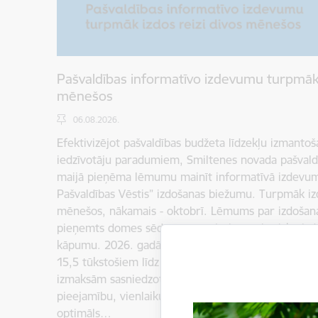
Pašvaldības informatīvo izdevumu turpmāk 
mēnešos
06.08.2026.
Efektivizējot pašvaldības budžeta līdzekļu izmantoš
iedzīvotāju paradumiem, Smiltenes novada pašval
maijā pieņēma lēmumu mainīt informatīvā izdevu
Pašvaldības Vēstis” izdošanas biežumu. Turpmāk iz
mēnešos, nākamais - oktobrī. Lēmums par izdošan
pieņemts domes sēdē, pamatojoties uz būtisku iz
kāpumu. 2026. gadā izdevuma izplatīšanas izmaksas
15,5 tūkstošiem līdz 23,4 tūkstošiem eiro, kopējām
izmaksām sasniedzot gandrīz 39 tūkstošus eiro. Lai
pieejamību, vienlaikus saimnieciski izmantojot pašv
optimāls…