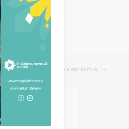
Skatīt visus notikumus
vieta
s novads
miltenes novadā