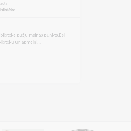
vieta
bliotēka
ibliotēkā pužļu maiņas punkts.Esi
bibliotēku un apmaini…