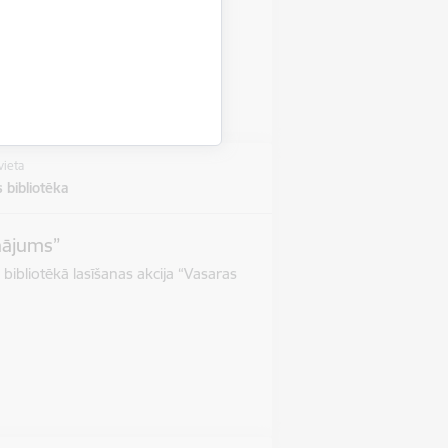
jdarbība
vieta
 bibliotēka
inājums”
 bibliotēkā lasīšanas akcija “Vasaras