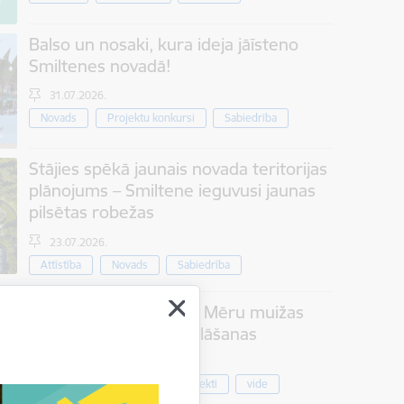
Balso un nosaki, kura ideja jāīsteno
Smiltenes novadā!
31.07.2026.
Novads
Projektu konkursi
Sabiedrība
Stājies spēkā jaunais novada teritorijas
plānojums – Smiltene ieguvusi jaunas
pilsētas robežas
23.07.2026.
Attīstība
Novads
Sabiedrība
Jauna satikšanās vieta Mēru muižas
parkā – aicinām uz atklāšanas
pasākumu
Kultūra
Projekti
vide
07.08.2026.