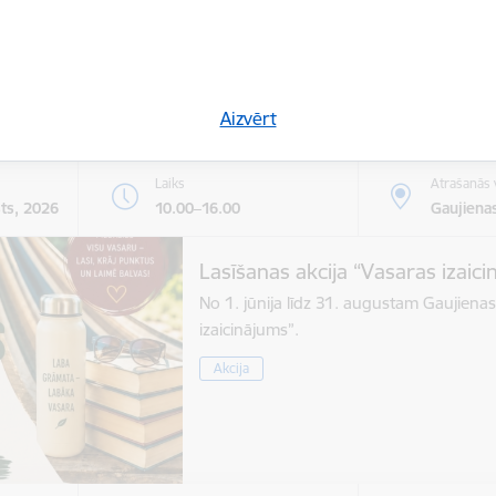
Kultūra
Sports
Tūrisms
Uzņēmē
Aizvērt
Laiks
Atrašanās 
sts, 2026
10.00–16.00
Gaujienas
Lasīšanas akcija “Vasaras izaic
No 1. jūnija līdz 31. augustam Gaujienas
izaicinājums”.
Akcija