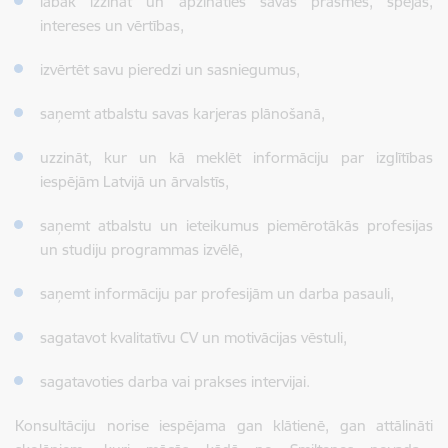
labāk izzināt un apzināties savas prasmes, spējas,
intereses un vērtības,
izvērtēt savu pieredzi un sasniegumus,
saņemt atbalstu savas karjeras plānošanā,
uzzināt, kur un kā meklēt informāciju par izglītības
iespējām Latvijā un ārvalstīs,
saņemt atbalstu un ieteikumus piemērotākās profesijas
un studiju programmas izvēlē,
saņemt informāciju par profesijām un darba pasauli,
sagatavot kvalitatīvu CV un motivācijas vēstuli,
sagatavoties darba vai prakses intervijai.
Konsultāciju norise iespējama gan klātienē, gan attālināti