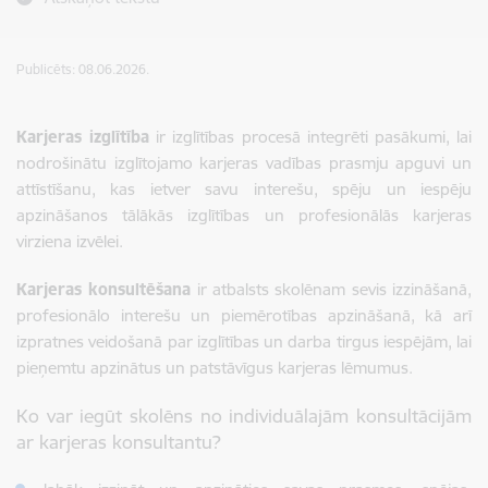
Publicēts: 08.06.2026.
Karjeras izglītība
ir izglītības procesā integrēti pasākumi, lai
nodrošinātu izglītojamo karjeras vadības prasmju apguvi un
attīstīšanu, kas ietver savu interešu, spēju un iespēju
apzināšanos tālākās izglītības un profesionālās karjeras
virziena izvēlei.
Karjeras konsultēšana
ir atbalsts skolēnam sevis izzināšanā,
profesionālo interešu un piemērotības apzināšanā, kā arī
izpratnes veidošanā par izglītības un darba tirgus iespējām, lai
pieņemtu apzinātus un patstāvīgus karjeras lēmumus.
Ko var iegūt skolēns no individuālajām konsultācijām
ar karjeras konsultantu?