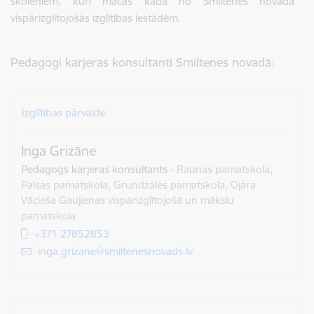
skolēniem, kuri mācās kādā no Smiltenes novada
vispārizglītojošās izglītības iestādēm.
Pedagogi karjeras konsultanti Smiltenes novadā:
Izglītības pārvalde
Inga Grizāne
Pedagogs karjeras konsultants
-
Raunas pamatskola,
Palsas pamatskola, Grundzāles pamatskola, Ojāra
Vācieša Gaujienas vispārizglītojošā un mākslu
pamatskola
+371 27852853
E-pasts:
inga.grizane@smiltenesnovads.lv