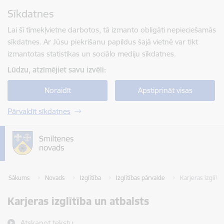
Pāriet uz lapas saturu
Sīkdatnes
Spied
lai meklētu
Enter
Lai šī tīmekļvietne darbotos, tā izmanto obligāti nepieciešamās
sīkdatnes. Ar Jūsu piekrišanu papildus šajā vietnē var tikt
izmantotas statistikas un sociālo mediju sīkdatnes.
Lūdzu, atzīmējiet savu izvēli:
Noraidīt
Apstiprināt visas
Pārvaldīt sīkdatnes
Sākums
Novads
Izglītība
Izglītības pārvalde
Karjeras izglītīb
Karjeras izglītība un atbalsts
Atskaņot tekstu