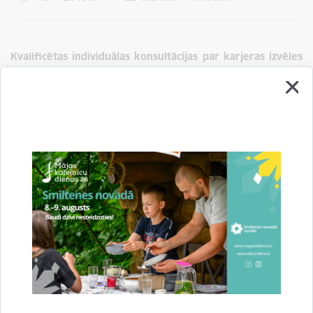
Kvalificētas individuālas konsultācijas par karjeras izvēles
jautājumiem skolēniem, studentiem, absolventiem un
citiem interesentiem ir iespēja saņemt arī augstskolu
karjeras centros:
Rīgas Tehniskās universitātes (RTU)
Karjeras centrā
;
Latvijas Universitātes (LU)
Karjeras centrā
;
Rīgas Stradiņa universitātes(RSU)
Karjeras centrā
;
Daugavpils Universitātes (DU)
Studējošo servisa centrā
Kā arī Nodarbinātības valsts aģentūrā
Karjeras konsultācijas |
Nodarbinātības valsts aģentūra