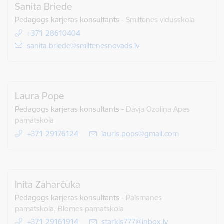
Sanita Briede
Pedagogs karjeras konsultants
-
Smiltenes vidusskola
+371 28610404
E-pasts:
sanita.briede@smiltenesnovads.lv
Laura Pope
Pedagogs karjeras konsultants
-
Dāvja Ozoliņa Apes
pamatskola
+371 29176124
E-pasts:
lauris.pops@gmail.com
Inita Zaharčuka
Pedagogs karjeras konsultants
-
Palsmanes
pamatskola, Blomes pamatskola
+371 29161914
E-pasts:
starkis777@inbox.lv