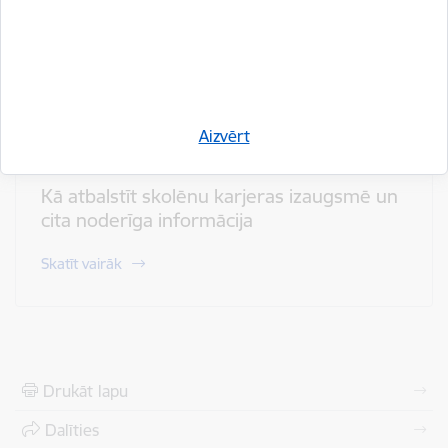
Karjeras izglītības resursi un testi
Skatīt vairāk
Aizvērt
Kā atbalstīt skolēnu karjeras izaugsmē un
cita noderīga informācija
Skatīt vairāk
Drukāt lapu
Dalīties