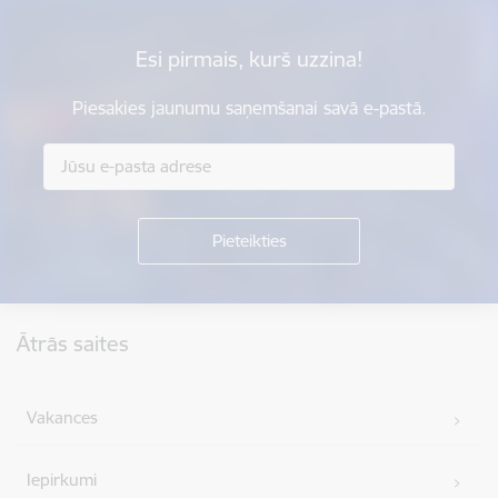
Esi pirmais, kurš uzzina!
Piesakies jaunumu saņemšanai savā e-pastā.
Kājene
Ātrās saites
Vakances
Iepirkumi