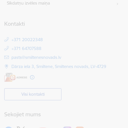
Sīkdatņu izvēles maiņa
Kontakti
+371 20022348
+371 64707588
E-pasts:
pasts@smiltenesnovads.lv
Dārza iela 3, Smiltene, Smiltenes novads, LV-4729
Visi kontakti
Sekojiet mums