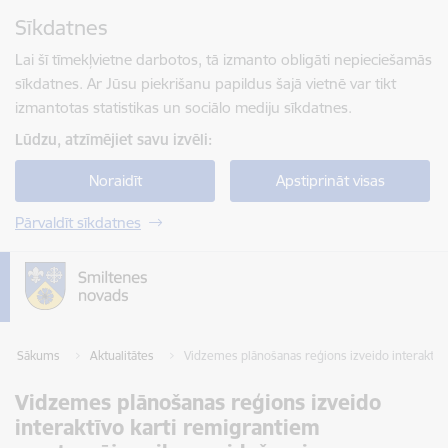
Pāriet uz lapas saturu
Sīkdatnes
Spied
lai meklētu
Enter
Lai šī tīmekļvietne darbotos, tā izmanto obligāti nepieciešamās
sīkdatnes. Ar Jūsu piekrišanu papildus šajā vietnē var tikt
izmantotas statistikas un sociālo mediju sīkdatnes.
Lūdzu, atzīmējiet savu izvēli:
Noraidīt
Apstiprināt visas
Pārvaldīt sīkdatnes
Sākums
Aktualitātes
Vidzemes plānošanas reģions izveido interaktīvo
Vidzemes plānošanas reģions izveido
interaktīvo karti remigrantiem