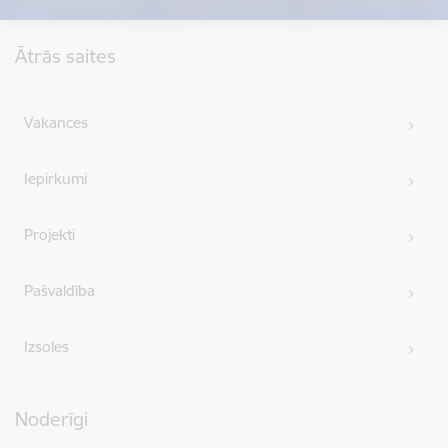
Kājene
Ātrās saites
Vakances
Iepirkumi
Projekti
Pašvaldība
Izsoles
Noderīgi