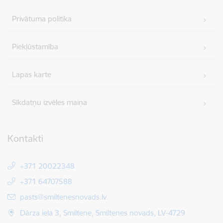
Privātuma politika
Piekļūstamība
Lapas karte
Sīkdatņu izvēles maiņa
Kontakti
+371 20022348
+371 64707588
E-pasts:
pasts@smiltenesnovads.lv
Dārza iela 3, Smiltene, Smiltenes novads, LV-4729