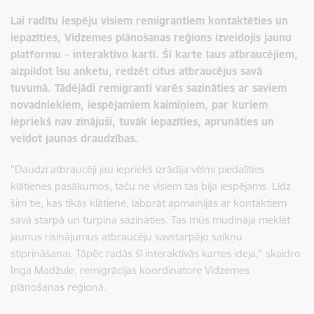
Lai radītu iespēju visiem remigrantiem kontaktēties un
iepazīties, Vidzemes plānošanas reģions izveidojis jaunu
platformu – interaktīvo karti. Šī karte ļaus atbraucējiem,
aizpildot īsu anketu, redzēt citus atbraucējus savā
tuvumā. Tādējādi remigranti varēs sazināties ar saviem
novadniekiem, iespējamiem kaimiņiem, par kuriem
iepriekš nav zinājuši, tuvāk iepazīties, aprunāties un
veidot jaunas draudzības.
"Daudzi atbraucēji jau iepriekš izrādīja vēlmi piedalīties
klātienes pasākumos, taču ne visiem tas bija iespējams. Līdz
šim tie, kas tikās klātienē, labprāt apmainījās ar kontaktiem
savā starpā un turpina sazināties. Tas mūs mudināja meklēt
jaunus risinājumus atbraucēju savstarpējo saikņu
stiprināšanai. Tāpēc radās šī interaktīvās kartes ideja," skaidro
Inga Madžule, remigrācijas koordinatore Vidzemes
plānošanas reģionā.