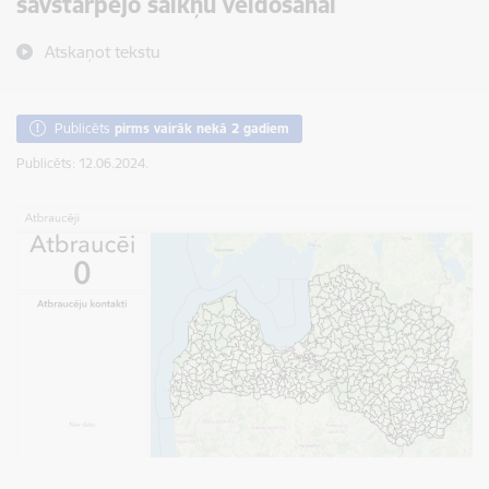
savstarpējo saikņu veidošanai
Atskaņot tekstu
Publicēts
pirms vairāk nekā 2 gadiem
Publicēts: 12.06.2024.