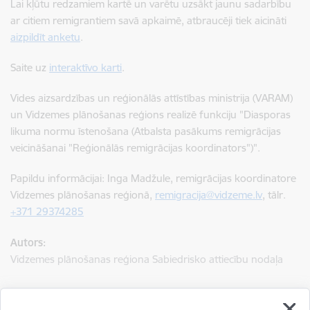
Lai kļūtu redzamiem kartē un varētu uzsākt jaunu sadarbību
ar citiem remigrantiem savā apkaimē, atbraucēji tiek aicināti
aizpildīt anketu
.
Saite uz
interaktīvo karti
.
Vides aizsardzības un reģionālās attīstības ministrija (VARAM)
un Vidzemes plānošanas reģions realizē funkciju "Diasporas
likuma normu īstenošana (Atbalsta pasākums remigrācijas
veicināšanai "Reģionālās remigrācijas koordinators")".
Papildu informācijai: Inga Madžule, remigrācijas koordinatore
Vidzemes plānošanas reģionā,
remigracija@vidzeme.lv
, tālr.
+371 29374285
Autors:
Vidzemes plānošanas reģiona Sabiedrisko attiecību nodaļa
Saistītas tēmas