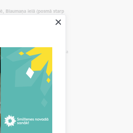
ē, Blaumaņa ielā (posmā starp
u pabeigšanai.
umi. Ūdens padeve tiks pilnībā
atiksmes organizācijas zīmēm un, ja