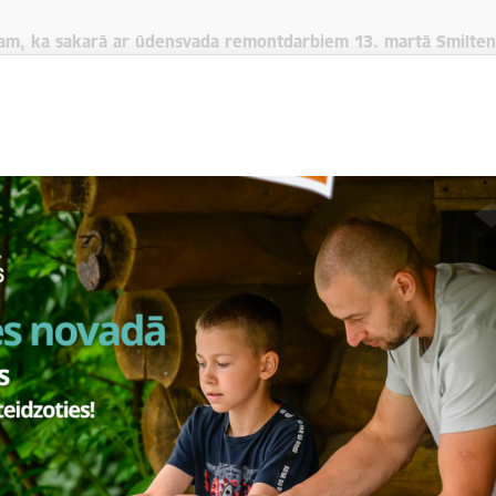
am, ka sakarā ar ūdensvada remontdarbiem 13. martā Smilten
u ielu un Klievu ielu) būs ierobežota satiksme līdz remontdarb
bu laikā Blaumaņa ielā iespējami īslaicīgi ūdens padeves pārtrauk
a pēc remontdarbu pabeigšanas.
edzīvotājus un autovadītājus būt saprotošiem, sekot izvietotajām s
, izvēlēties alternatīvus maršrutus.
mies par sagādātajām neērtībām.