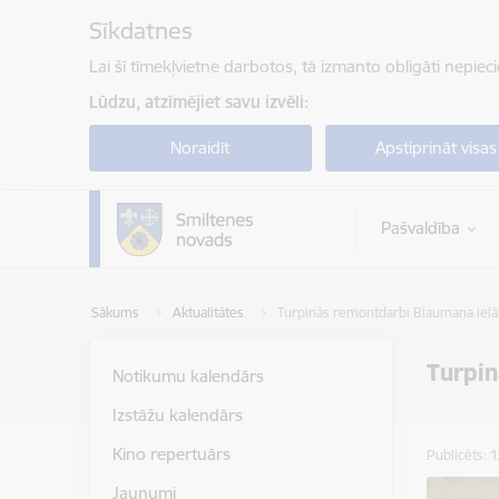
Pāriet uz lapas saturu
Sīkdatnes
Lai šī tīmekļvietne darbotos, tā izmanto obligāti nepiec
Lūdzu, atzīmējiet savu izvēli:
Noraidīt
Apstiprināt visas
Pašvaldība
Sākums
Aktualitātes
Turpinās remontdarbi Blaumaņa ielā 
Turpin
Notikumu kalendārs
Izstāžu kalendārs
Kino repertuārs
Publicēts: 
Jaunumi