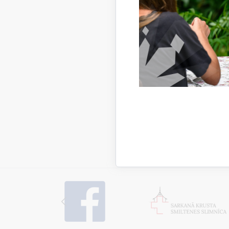
Sagatavo
Saistī
Aktualitāt