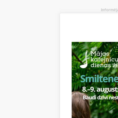
Informēj
Galdniek
Remontdar
atjaunot
Aicinām i
iespējams
Atvainoja