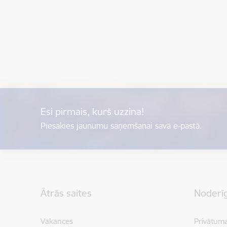
Esi pirmais, kurš uzzina!
Piesakies jaunumu saņemšanai savā e-pastā.
Kājene
Ātrās saites
Noderīg
Vakances
Privātuma