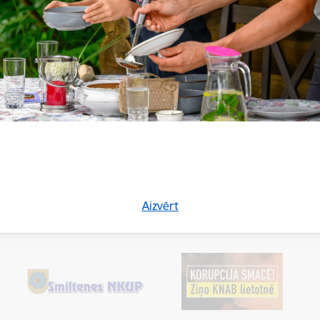
ja:
Kristaps Kalniņš
SIA "Smiltenes NKUP" Sistēmu Tehniķis Ūdenssa
tas tēmas
es:
Sabiedrība
Satiksme
Vide un infrastruktūra
NKUP
Aizvērt