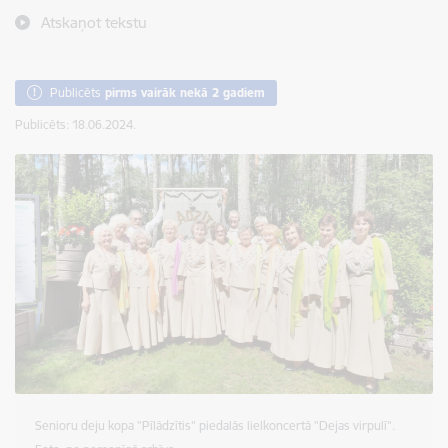
Atskaņot tekstu
Publicēts
pirms vairāk nekā 2 gadiem
Publicēts: 18.06.2024.
Senioru deju kopa "Pīlādzītis" piedalās lielkoncertā "Dejas virpulī".