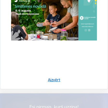
Vai šī informācija bija noderīga?
Aizvērt
Sniegt atsauksmi
Esi pirmais, kurš uzzina!