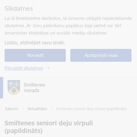
Pāriet uz lapas saturu
Sīkdatnes
Spied
lai meklētu
Enter
Lai šī tīmekļvietne darbotos, tā izmanto obligāti nepieciešamās
sīkdatnes. Ar Jūsu piekrišanu papildus šajā vietnē var tikt
izmantotas statistikas un sociālo mediju sīkdatnes.
Lūdzu, atzīmējiet savu izvēli:
Noraidīt
Apstiprināt visas
Pārvaldīt sīkdatnes
Sākums
Aktualitātes
Smiltenes seniori deju virpulī (papildināts)
Smiltenes seniori deju virpulī
(papildināts)