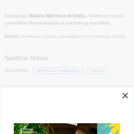
Sagatavoja:
Madara Mūrniece-Krūmiņa,
Smiltenes novada
pašvaldības Komunikācijas un mārketinga speciāliste
Autors:
Smiltenes novada pašvaldības Komunikācijas nodaļa
Saistītas tēmas
Aktualitātes:
Biedrības un nodibinājumi
Kultūra
Drukāt lapu
Dalīties