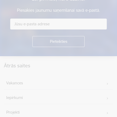
Piesakies jaunumu saņemšanai savā e-pastā.
Kājene
Ātrās saites
Vakances
Iepirkumi
Projekti