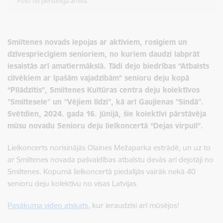
Foto: no personīgā arhīva.
Smiltenes novads lepojas ar aktīviem, rosīgiem un
dzīvespriecīgiem senioriem, no kuriem daudzi labprāt
iesaistās arī amatiermākslā. Tādi dejo biedrības “Atbalsts
cilvēkiem ar īpašām vajadzībām” senioru deju kopā
“Pīlādzītis”, Smiltenes Kultūras centra deju kolektīvos
"Smiltesele" un "Vējiem līdzi", kā arī Gaujienas "Sindā".
Svētdien, 2024. gada 16. jūnijā, šie kolektīvi pārstāvēja
mūsu novadu Senioru deju lielkoncertā “Dejas virpulī”.
Lielkoncerts norisinājās Olaines Mežaparka estrādē, un uz to
ar Smiltenes novada pašvaldības atbalstu devās arī dejotāji no
Smiltenes. Kopumā lielkoncertā piedalījās vairāk nekā 40
senioru deju kolektīvu no visas Latvijas.
Pasākuma video atskats
, kur ieraudzīsi arī mūsējos!