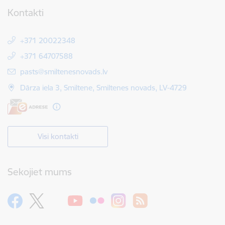
Kontakti
+371 20022348
+371 64707588
E-pasts:
pasts@smiltenesnovads.lv
Dārza iela 3, Smiltene, Smiltenes novads, LV-4729
Visi kontakti
Sekojiet mums