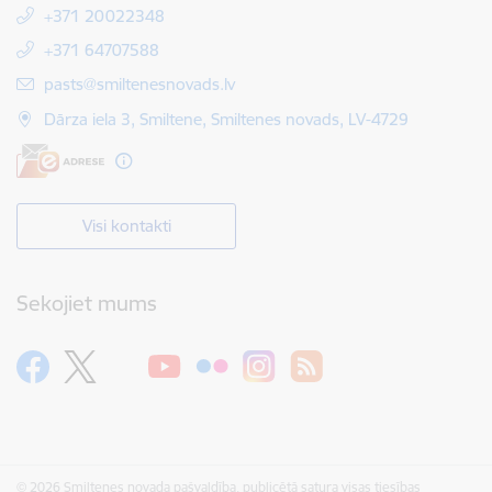
+371 20022348
+371 64707588
E-pasts:
pasts@smiltenesnovads.lv
Dārza iela 3, Smiltene, Smiltenes novads, LV-4729
Visi kontakti
Sekojiet mums
© 2026 Smiltenes novada pašvaldība, publicētā satura visas tiesības