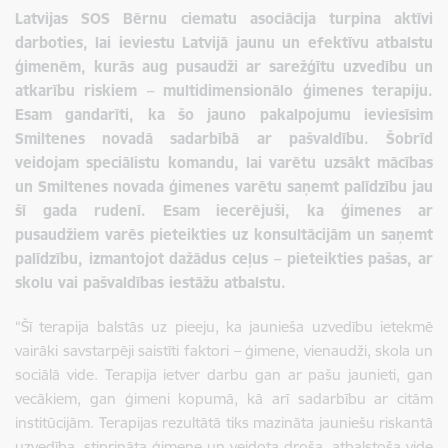
Latvijas SOS Bērnu ciematu asociācija turpina aktīvi
darboties, lai ieviestu Latvijā jaunu un efektīvu atbalstu
ģimenēm, kurās aug pusaudži ar sarežģītu uzvedību un
atkarību riskiem – multidimensionālo ģimenes terapiju.
Esam gandarīti, ka šo jauno pakalpojumu ieviesīsim
Smiltenes novadā sadarbībā ar pašvaldību. Šobrīd
veidojam speciālistu komandu, lai varētu uzsākt mācības
un Smiltenes novada ģimenes varētu saņemt palīdzību jau
šī gada rudenī. Esam iecerējuši, ka ģimenes ar
pusaudžiem varēs pieteikties uz konsultācijām un saņemt
palīdzību, izmantojot dažādus ceļus – pieteikties pašas, ar
skolu vai pašvaldības iestāžu atbalstu.
“Šī terapija balstās uz pieeju, ka jaunieša uzvedību ietekmē
vairāki savstarpēji saistīti faktori – ģimene, vienaudži, skola un
sociālā vide. Terapija ietver darbu gan ar pašu jaunieti, gan
vecākiem, gan ģimeni kopumā, kā arī sadarbību ar citām
institūcijām. Terapijas rezultātā tiks mazināta jauniešu riskantā
uzvedība, stiprināta ģimene un veidota droša, atbalstoša vide