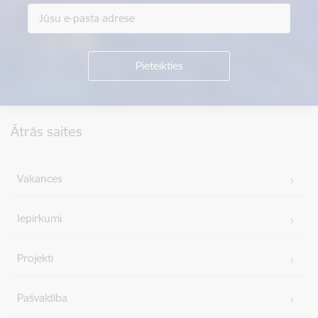
Kājene
Ātrās saites
Vakances
Iepirkumi
Projekti
Pašvaldība