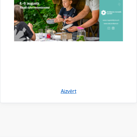
Autors:
Latvijas SOS Bērnu ciemati
Saistītas tēmas
Aktualitātes:
ģimene
Sociālā joma
Drukāt lapu
Aizvērt
Dalīties