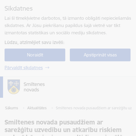
Pāriet uz lapas saturu
Sīkdatnes
Spied
lai meklētu
Enter
Lai šī tīmekļvietne darbotos, tā izmanto obligāti nepieciešamās
sīkdatnes. Ar Jūsu piekrišanu papildus šajā vietnē var tikt
izmantotas statistikas un sociālo mediju sīkdatnes.
Lūdzu, atzīmējiet savu izvēli:
Noraidīt
Apstiprināt visas
Pārvaldīt sīkdatnes
Sākums
Aktualitātes
Smiltenes novada pusaudžiem ar sarežģītu uzved
Smiltenes novada pusaudžiem ar
sarežģītu uzvedību un atkarību riskiem