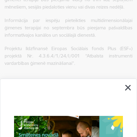
mēnešiem, sesijās piedaloties vienu vai divas reizes nedēļā.
Informācija par iespēju pieteikties multidimensionālajai
ģimenes terapijai no septembra būs pieejama pašvaldības
informatīvajos kanālos un sociālajā dienestā.
Projektu līdzfinansē Eiropas Sociālais fonds Plus (ESF+)
projektā Nr. 4.3.6.4/1/24/I/001 “Atbalsta instrumenti
vardarbības ģimenē mazināšanai”.