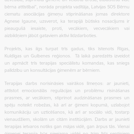
bērna attīstībai”, norāda projekta vadītāja, Latvijas SOS Bērnu
ciematu asociācijas ģimeņu stiprināšanas jomas direktore
Agnese Igaune, uzsverot, ka terapijā būtisks nosacījums ir
pieaugušā iesaiste, proti, vecākiem, vecvecākiem vai
aizbildņiem jābūt gataviem aktīvi līdzdarboties.
Projekts, kas ilgs turpat trīs gadus, tiks īstenots Rīgas,
Kuldīgas un Gulbenes reģionos. Tā laikā paredzēts izveidot
un apmācīt trīs terapijas speciālistu komandas, kas sniegs
palīdzību un konsultācijas ģimenēm ar bērniem.
Terapijas darbs norisināsies vairākos līmeņos: ar jaunieti,
attīstot emocionālās regulācijas un problēmu risināšanas
prasmes, ar vecākiem, stiprinot audzināšanas prasmes un
spēju noteikt robežas, kā arī ar ģimeni kopumā, uzlabojot
komunikāciju un uzticēšanos, kā arī ar sociālo vidi, tostarp
vienaudžiem, skolām un citām institūcijām. Darbs ar jaunieti
terapijas ietvaros notiks gan mājas vidē, gan ārpus tās. Vienai
ģimenei terapija būs pieejama vidēji no trim līdz septiņiem