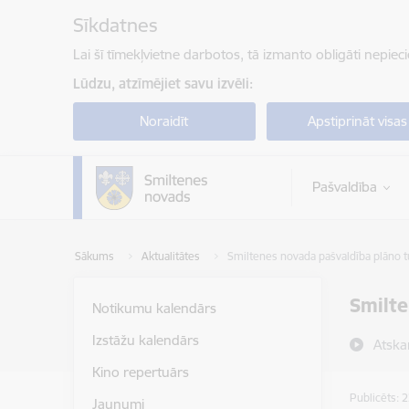
Pāriet uz lapas saturu
Sīkdatnes
Lai šī tīmekļvietne darbotos, tā izmanto obligāti nepiec
Lūdzu, atzīmējiet savu izvēli:
Noraidīt
Apstiprināt visas
Pašvaldība
Sākums
Aktualitātes
Smiltenes novada pašvaldība plāno t
Smilte
Notikumu kalendārs
Izstāžu kalendārs
Atska
Kino repertuārs
Publicēts: 
Jaunumi