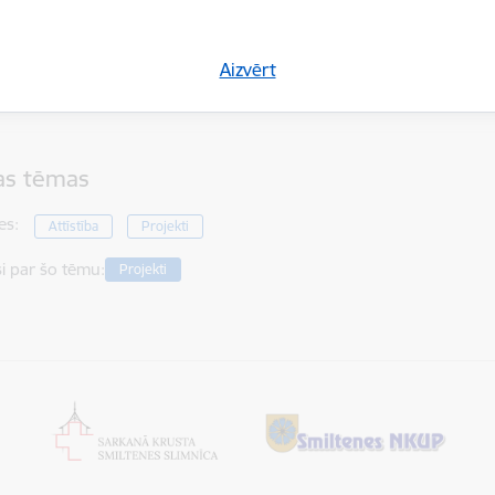
Aizvērt
eva Dille, Attīstības un plānošanas nodaļas vadītāja
tas tēmas
es:
Attīstība
Projekti
si par šo tēmu:
Projekti