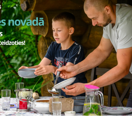
ās projekta izmaksas – 248 996,70 EUR;
finansējums
– 178 500,00 EUR;
enes novada pašvaldības finansējums
– 70 496,70 EUR.
plānots īstenot
līdz 2027. gada 31. decembrim.