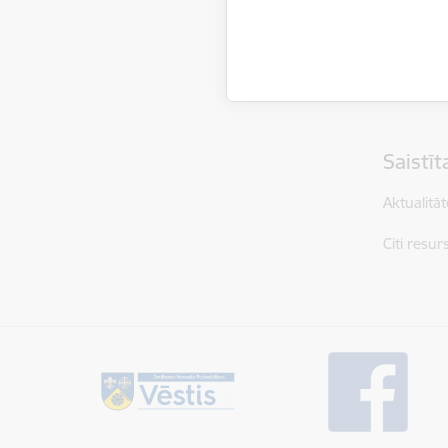
Autors:
I
Saistī
Aktualitāt
Citi resur