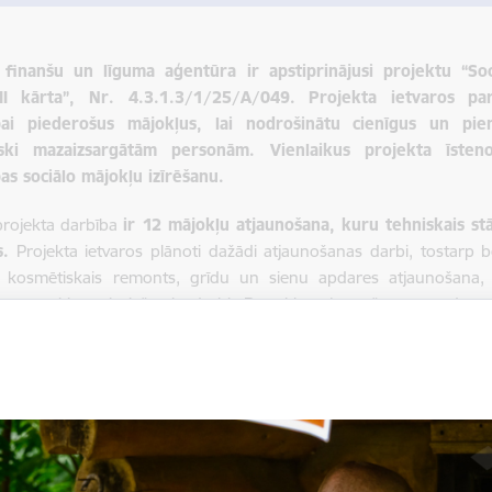
 finanšu un līguma aģentūra ir apstiprinājusi projektu “So
II kārta”, Nr. 4.3.1.3/1/25/A/049. Projekta ietvaros pa
bai piederošus mājokļus, lai nodrošinātu cienīgus un pien
ski mazaizsargātām personām. Vienlaikus projekta īsten
as sociālo mājokļu izīrēšanu.
projekta darbība
ir 12 mājokļu atjaunošana, kuru tehniskais stā
s.
Projekta ietvaros plānoti dažādi atjaunošanas darbi, tostarp 
 kosmētiskais remonts, grīdu un sienu apdares atjaunošana,
na un citi nepieciešamie darbi. Dzīvokļu atjaunošana paredzēt
 pagastā.
 īstenošanas rezultātā atjaunotie dzīvokļi tiks izīrēti Minis
os Nr. 538 noteiktajai mērķa grupai, tādējādi nodrošinot šo pe
finansējums: