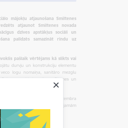
ciālo mājokļu atjaunošana Smiltenes
redzēts atjaunot Smiltenes novada
ācīgus dzīves apstākļus sociāli un
ošana palīdzēs samazināt rindu uz
voklis pašlaik vērtējams kā slikts vai
bojātu durvju un konstrukciju elementu
 veco logu nomaiņa, sanitāro mezglu
a Palsmanes, Variņu, Apes, Blomes un
tru kabineta 2023. gada 19. septembra
rsonu piekļuvi atbilstošām dzīvojamām