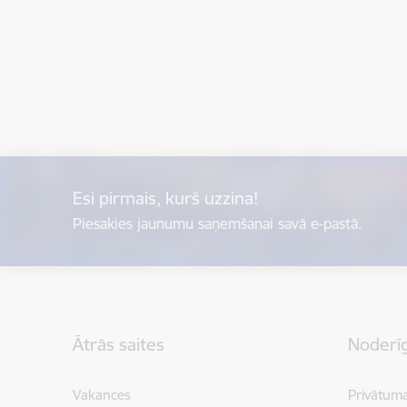
Esi pirmais, kurš uzzina!
Piesakies jaunumu saņemšanai savā e-pastā.
Kājene
Ātrās saites
Noderīg
Vakances
Privātuma