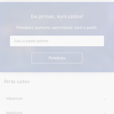
Esi pirmais, kurš uzzina!
Piesakies jaunumu saņemšanai savā e-pastā.
Kājene
Ātrās saites
Vakances
Iepirkumi