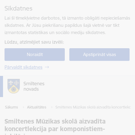
Pāriet uz lapas saturu
Sīkdatnes
Spied
lai meklētu
Enter
Lai šī tīmekļvietne darbotos, tā izmanto obligāti nepieciešamās
sīkdatnes. Ar Jūsu piekrišanu papildus šajā vietnē var tikt
izmantotas statistikas un sociālo mediju sīkdatnes.
Lūdzu, atzīmējiet savu izvēli:
Noraidīt
Apstiprināt visas
Pārvaldīt sīkdatnes
Sākums
Aktualitātes
Smiltenes Mūzikas skolā aizvadīta koncertlekcij
Smiltenes Mūzikas skolā aizvadīta
koncertlekcija par komponistiem-