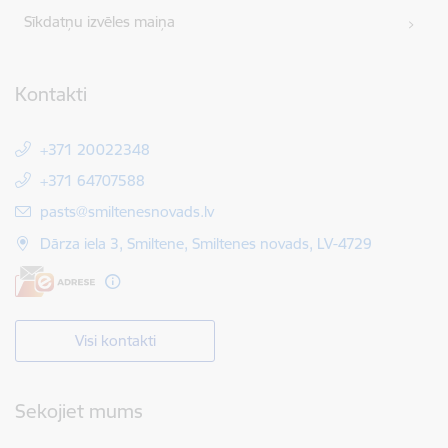
Sīkdatņu izvēles maiņa
Kontakti
+371 20022348
+371 64707588
E-pasts:
pasts@smiltenesnovads.lv
Dārza iela 3, Smiltene, Smiltenes novads, LV-4729
Visi kontakti
Sekojiet mums