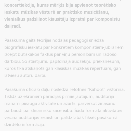
koncertlekcija, kuras mērķis bija apvienot teorētisko
ieskatu mūzikas vēsturē ar praktisko muzicēšanu,
vienlaikus padziļinot klausītāju izpratni par komponistu
daiļradi.
Pasākuma gaitā teorijas nodaļas pedagogi sniedza
biogrāfisku ieskatu par konkrētiem komponistiem-jubilāriem,
izceļot būtiskākos faktus par viņu personībām un radošo
darbību. Šo stāstījumu papildināja audzēkņu priekšnesumi,
kuros tika atskaņots gan klasiskās mūzikas repertuārs, gan
latviešu autoru darbi.
Pasākuma oficiālo daļu noslēdza lietotnes “Kahoot” viktorīna.
Tiklīdz uz ekrāniem parādījās pirmie jautājumi, auditorijā
manāmi pieauga aktivitāte un azarts, pārvēršot zināšanu
pārbaudi par dinamisku sacensību. Šāda formāta aktivitātes
veicina auditorijas iesaisti un palīdz labāk fiksēt pasākumā
dzirdēto informāciju.