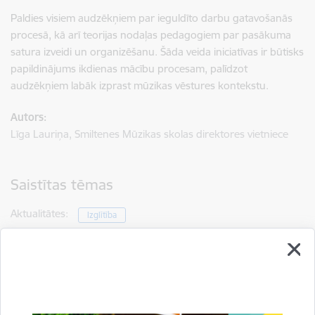
Paldies visiem audzēkņiem par ieguldīto darbu gatavošanās
procesā, kā arī teorijas nodaļas pedagogiem par pasākuma
satura izveidi un organizēšanu. Šāda veida iniciatīvas ir būtisks
papildinājums ikdienas mācību procesam, palīdzot
audzēkņiem labāk izprast mūzikas vēstures kontekstu.
Autors:
Līga Lauriņa, Smiltenes Mūzikas skolas direktores vietniece
Saistītas tēmas
Aktualitātes:
Izglītība
Drukāt lapu
Dalīties