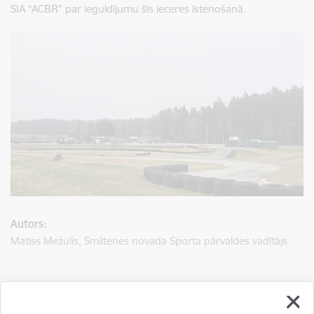
SIA “ACBR” par ieguldījumu šīs ieceres īstenošanā.
Autors:
Matīss Mežulis, Smiltenes novada Sporta pārvaldes vadītājs
Saistītas tēmas