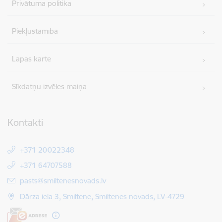
Privātuma politika
Piekļūstamība
Lapas karte
Sīkdatņu izvēles maiņa
Kontakti
+371 20022348
+371 64707588
E-pasts:
pasts@smiltenesnovads.lv
Dārza iela 3, Smiltene, Smiltenes novads, LV-4729