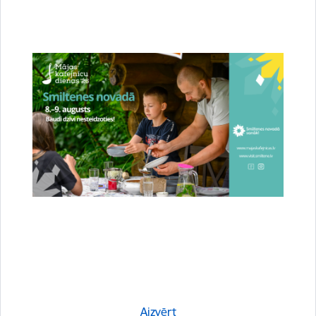
Aktualitātes:
Sports
Vide un infrastruktūra
Drukāt lapu
Dalīties
Aizvērt