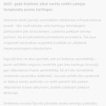
2027. gadā Smiltenē atkal varētu notikt Latvijas
čempionāta posms kartingos.
Veicamie darbi paredz sacensībām atbilstošas infrastruktūras
izveidi – tiks nodrošināta vieta kartingu tehniskajām
pārbaudēm pēc braucieniem, uzlabota piekļuve servisa
parkam, kā arī pilnveidota pirmsstarta procedūra. Tas ļaus
organizēt sacensības augstākā kvalitātē un atbilstoši
nepieciešamajiem standartiem.
Ieguvēji būs ne tikai sportisti, bet arī ikdienas apmeklētāji –
jauno asfaltēto segumu novērtēs gan īres kartingu braucēji,
gan slēpošanas trases apmeklētāji, kā arī citu kompleksā
notiekošo sacensību dalībnieki. Jaunais asfalts tiks savienots
ar blakus esošo autoceļu un vedīs gandrīz līdz pašam
slēpošanas trases sākumam, būtiski uzlabojot piekļuvi
teritorijai.
Smiltenes novada Sporta pārvalde izsaka sirsnīgu pateicību