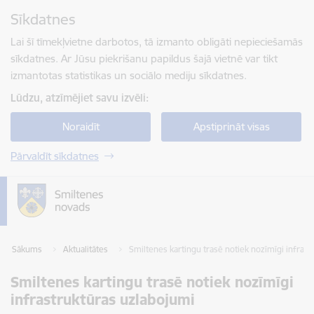
Pāriet uz lapas saturu
Sīkdatnes
Spied
lai meklētu
Enter
Lai šī tīmekļvietne darbotos, tā izmanto obligāti nepieciešamās
sīkdatnes. Ar Jūsu piekrišanu papildus šajā vietnē var tikt
izmantotas statistikas un sociālo mediju sīkdatnes.
Lūdzu, atzīmējiet savu izvēli:
Noraidīt
Apstiprināt visas
Pārvaldīt sīkdatnes
Sākums
Aktualitātes
Smiltenes kartingu trasē notiek nozīmīgi infras
Smiltenes kartingu trasē notiek nozīmīgi
infrastruktūras uzlabojumi