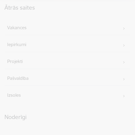
Kājene
Ātrās saites
Vakances
Iepirkumi
Projekti
Pašvaldība
Izsoles
Noderīgi