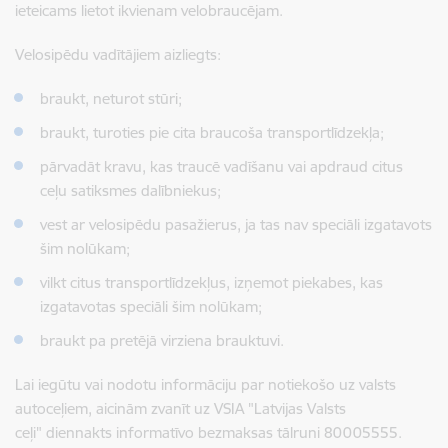
ieteicams lietot ikvienam velobraucējam.
Velosipēdu vadītājiem aizliegts:
braukt, neturot stūri;
braukt, turoties pie cita braucoša transportlīdzekļa;
pārvadāt kravu, kas traucē vadīšanu vai apdraud citus
ceļu satiksmes dalībniekus;
vest ar velosipēdu pasažierus, ja tas nav speciāli izgatavots
šim nolūkam;
vilkt citus transportlīdzekļus, izņemot piekabes, kas
izgatavotas speciāli šim nolūkam;
braukt pa pretējā virziena brauktuvi.
Lai iegūtu vai nodotu informāciju par notiekošo uz valsts
autoceļiem, aicinām zvanīt uz VSIA "Latvijas Valsts
ceļi"
diennakts informatīvo bezmaksas tālruni 80005555.