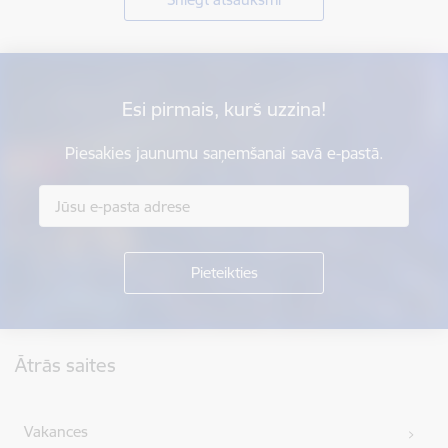
Esi pirmais, kurš uzzina!
Piesakies jaunumu saņemšanai savā e-pastā.
Kājene
Ātrās saites
Vakances