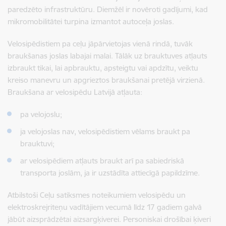
paredzēto infrastruktūru. Diemžēl ir novēroti gadījumi, kad
mikromobilitātei turpina izmantot autoceļa joslas.
Velosipēdistiem pa ceļu jāpārvietojas vienā rindā, tuvāk
braukšanas joslas labajai malai. Tālāk uz brauktuves atļauts
izbraukt tikai, lai apbrauktu, apsteigtu vai apdzītu, veiktu
kreiso manevru un apgrieztos braukšanai pretējā virzienā.
Braukšana ar velosipēdu Latvijā atļauta:
pa velojoslu;
ja velojoslas nav, velosipēdistiem vēlams braukt pa
brauktuvi;
ar velosipēdiem atļauts braukt arī pa sabiedriskā
transporta joslām, ja ir uzstādīta attiecīgā papildzīme.
Atbilstoši Ceļu satiksmes noteikumiem velosipēdu un
elektroskrejriteņu vadītājiem vecumā līdz 17 gadiem galvā
jābūt aizsprādzētai aizsargķiverei. Personiskai drošībai ķiveri