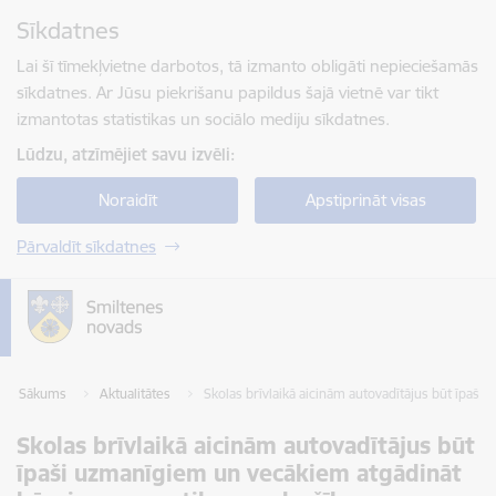
Pāriet uz lapas saturu
Sīkdatnes
Spied
lai meklētu
Enter
Lai šī tīmekļvietne darbotos, tā izmanto obligāti nepieciešamās
sīkdatnes. Ar Jūsu piekrišanu papildus šajā vietnē var tikt
izmantotas statistikas un sociālo mediju sīkdatnes.
Lūdzu, atzīmējiet savu izvēli:
Noraidīt
Apstiprināt visas
Pārvaldīt sīkdatnes
Sākums
Aktualitātes
Skolas brīvlaikā aicinām autovadītājus būt īpa
Skolas brīvlaikā aicinām autovadītājus būt
īpaši uzmanīgiem un vecākiem atgādināt