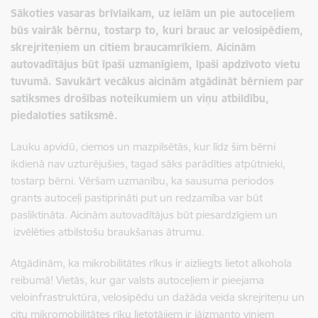
Sākoties vasaras brīvlaikam, uz ielām un pie autoceļiem
būs vairāk bērnu, tostarp to, kuri brauc ar velosipēdiem,
skrejriteņiem un citiem braucamrīkiem. Aicinām
autovadītājus būt īpaši uzmanīgiem, īpaši apdzīvoto vietu
tuvumā. Savukārt vecākus aicinām atgādināt bērniem par
satiksmes drošības noteikumiem un viņu atbildību,
piedaloties satiksmē.
Lauku apvidū, ciemos un mazpilsētās, kur līdz šim bērni
ikdienā nav uzturējušies, tagad sāks parādīties atpūtnieki,
tostarp bērni. Vēršam uzmanību, ka sausuma periodos
grants autoceļi pastiprināti put un redzamība var būt
pasliktināta. Aicinām autovadītājus būt piesardzīgiem un
izvēlēties atbilstošu braukšanas ātrumu.
Atgādinām, ka mikrobilitātes rīkus ir aizliegts lietot alkohola
reibumā! Vietās, kur gar valsts autoceļiem ir pieejama
veloinfrastruktūra, velosipēdu un dažāda veida skrejriteņu un
citu mikromobilitātes rīku lietotājiem ir jāizmanto viņiem