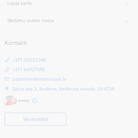
Lapas karte
Sīkdatņu izvēles maiņa
Kontakti
+371 20022348
+371 64707588
E-pasts:
pasts@smiltenesnovads.lv
Dārza iela 3, Smiltene, Smiltenes novads, LV-4729
Visi kontakti