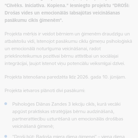
“Cilvēks. Iniciatīva. Kopiena.” Iesniegto projektu “DROŠI:
Drošas vides un emocionālās labsajūtas veicināšanas
pasākumu cikls ģimenēm”.
Projekta mērķis ir veidot bērniem un ģimenēm draudzīgu un
atbalstošu vidi, īstenojot pasākumu ciklu ģimeņu psiholoģiskā
un emocionālā noturīguma veicināšanai, radot
priekšnoteikumus pozitīvai bērnu attīstībai un sociālajai
integrācijai, ļaujot īstenot viņu potenciālu veiksmīgai dzīvei.
Projekta īstenošana paredzēta līdz 2026. gada 10. jūnijam.
Projekta ietvaros plānoti divi pasākumi:
Psiholoģes Diānas Zandes 3 lekciju cikls, kurā vecāki
apgūst praktiskas stratēģijas bērnu audzināšanā,
partnerattiecību uzturēšanā un emocionālās drošības
veicināšanā ģimenē;
“Droši būt: Radoša miera diena ģimenei” – viena diena