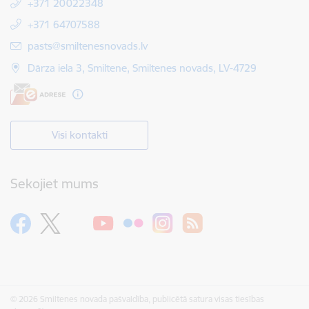
+371 20022348
+371 64707588
E-pasts:
pasts@smiltenesnovads.lv
Dārza iela 3, Smiltene, Smiltenes novads, LV-4729
Visi kontakti
Sekojiet mums
© 2026 Smiltenes novada pašvaldība, publicētā satura visas tiesības