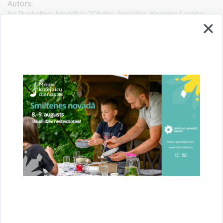
Autors:
Ira Punkstiņa, biedrības “Cilvēks. Iniciatīva. Kopiena.” valdes
locekle, projektu vadītāja
Saistītas tēmas
Aktualitātes:
Attīstība
Projekti
Sabiedrība
Drukāt lapu
Dalīties