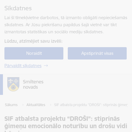
Pāriet uz lapas saturu
Sīkdatnes
Spied
lai meklētu
Enter
Lai šī tīmekļvietne darbotos, tā izmanto obligāti nepieciešamās
sīkdatnes. Ar Jūsu piekrišanu papildus šajā vietnē var tikt
izmantotas statistikas un sociālo mediju sīkdatnes.
Lūdzu, atzīmējiet savu izvēli:
Noraidīt
Apstiprināt visas
Pārvaldīt sīkdatnes
Sākums
Aktualitātes
SIF atbalsta projektu “DROŠI”: stiprinās ģimeņu
SIF atbalsta projektu “DROŠI”: stiprinās
ģimeņu emocionālo noturību un drošu vidi