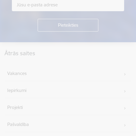
Kājene
Ātrās saites
Vakances
Iepirkumi
Projekti
Pašvaldība