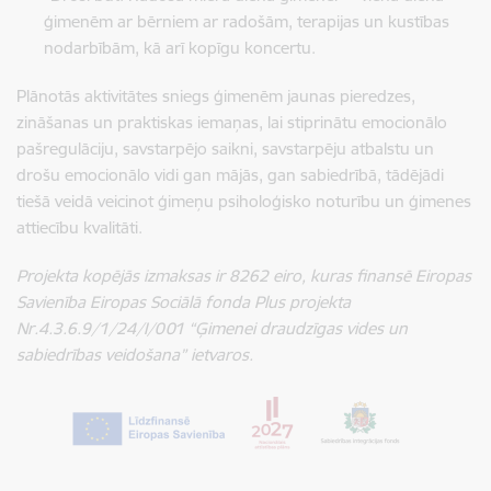
ģimenēm ar bērniem ar radošām, terapijas un kustības
nodarbībām, kā arī kopīgu koncertu.
Plānotās aktivitātes sniegs ģimenēm jaunas pieredzes,
zināšanas un praktiskas iemaņas, lai stiprinātu emocionālo
pašregulāciju, savstarpējo saikni, savstarpēju atbalstu un
drošu emocionālo vidi gan mājās, gan sabiedrībā, tādējādi
tiešā veidā veicinot ģimeņu psiholoģisko noturību un ģimenes
attiecību kvalitāti.
Projekta kopējās izmaksas ir 8262 eiro, kuras finansē Eiropas
Savienība Eiropas Sociālā fonda Plus projekta
Nr.4.3.6.9/1/24/I/001 “Ģimenei draudzīgas vides un
sabiedrības veidošana” ietvaros.