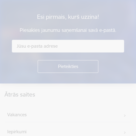
Esi pirmais, kurš uzzina!
Piesakies jaunumu saņemšanai savā e-pastā.
Kājene
Ātrās saites
Vakances
Iepirkumi