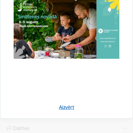
pašvaldības attīstības stratēģijai atbilstošas projektu idejas
izglītības, kultūras, sporta, sociālo, jauniešu iniciatīvas un
teritorijas labiekārtošanas jomās.
Autors:
Attīstības un plānošanas nodaļa
Saistītas tēmas
Aktualitātes:
Biedrības un nodibinājumi
Pašvaldības līdzfinansējums
Projekti
Projektu konkursi
Aizvērt
Drukāt lapu
Dalīties