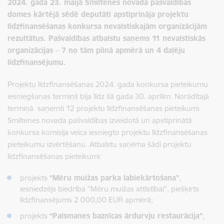
2024. gada 23. maijā Smiltenes novada pašvaldības
domes kārtējā sēdē deputāti apstiprināja projektu
līdzfinansēšanas konkursa nevalstiskajām organizācijām
rezultātus. Pašvaldības atbalstu saņems 11 nevalstiskās
organizācijas – 7 no tām pilnā apmērā un 4 daļēju
līdzfinansējumu.
Projektu līdzfinansēšanas 2024. gada konkursa pieteikumu
iesniegšanas termiņš bija līdz šā gada 30. aprīlim. Norādītajā
termiņā saņemti 12 projektu līdzfinansēšanas pieteikumi.
Smiltenes novada pašvaldības izveidotā un apstiprinātā
konkursa komisija veica iesniegto projektu līdzfinansēšanas
pieteikumu izvērtēšanu. Atbalstu saņēma šādi projektu
līdzfinansēšanas pieteikumi:
projekts
“Mēru muižas parka labiekārtošana”
,
iesniedzējs biedrība “Mēru muižas attīstībai”, piešķirts
līdzfinansējums 2 000,00 EUR apmērā;
projekts
“Palsmanes baznīcas ārdurvju restaurācija”
,