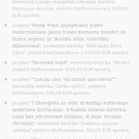
iesniedzējs Latvijas evaņģēliski luteriskās baznīcas
Palsmanes draudze, piešķirts līdzfinansējums 2 000,00
EUR apmērā;
projekts
“Pump Track (pumptraka) trases
modernizēšana (jaunu trases elementu izveidei) un
trases seguma (ar šķembu atsiju materiālu)
atjaunošana”
, iesniedzējs biedrība “BMX klubs Silvas
Ziķeri”, piešķirts līdzfinansējums 2 000,00 EUR apmērā;
projekts
“Skrienam kopā”
, iesniedzējs biedrība “Vītolēni”,
piešķirts līdzfinansējums 1825,00 EUR apmērā;
projekts
““Lekciju cikls “Kā izzināt savu bērnu””
,
iesniedzējs biedrība “Cerību spārni”, piešķirts
līdzfinansējums 340,00 EUR apmērā;
projekts
“I Ekoloģiska un videi draudzīga kultūraugu
audzēšana (Kultūraugi). II Radoša šūšanas darbnīca.
Lauki bez atkritumiem (Šūšana), III Deja- terapija
(Terapija)”
, iesniedzējs biedrība “Smiltenes pagasta
attīstībai” piešķirts līdzfinansējumu 300,05 EUR apmērā;