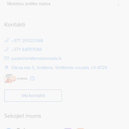
Sīkdatņu izvēles maiņa
Kontakti
+371 20022348
+371 64707588
E-pasts:
pasts@smiltenesnovads.lv
Dārza iela 3, Smiltene, Smiltenes novads, LV-4729
Visi kontakti
Sekojiet mums