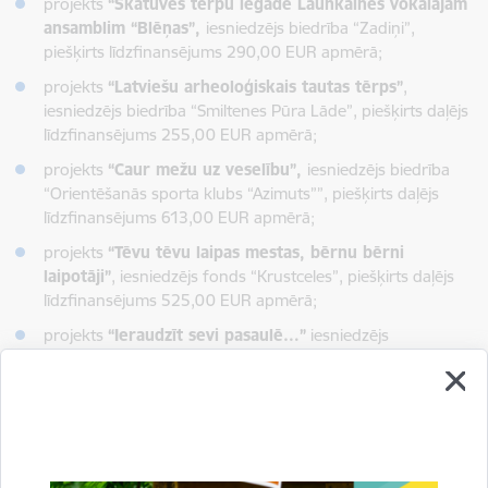
projekts
“Skatuves tērpu iegāde Launkalnes vokālajam
ansamblim “Blēņas”,
iesniedzējs biedrība “Zadiņi”,
piešķirts līdzfinansējums 290,00 EUR apmērā;
projekts
“Latviešu arheoloģiskais tautas tērps”
,
iesniedzējs biedrība “Smiltenes Pūra Lāde”, piešķirts daļējs
līdzfinansējums 255,00 EUR apmērā;
projekts
“Caur mežu uz veselību”,
iesniedzējs biedrība
“Orientēšanās sporta klubs “Azimuts””, piešķirts daļējs
līdzfinansējums 613,00 EUR apmērā;
projekts
“Tēvu tēvu laipas mestas, bērnu bērni
laipotāji”
, iesniedzējs fonds “Krustceles”, piešķirts daļējs
līdzfinansējums 525,00 EUR apmērā;
projekts
“Ieraudzīt sevi pasaulē…”
iesniedzējs
nodibinājums “Alūksnes un Apes novada fonds”, piešķirts
daļējs līdzfinansējums 1000,00 EUR apmērā.
Nākamo projektu līdzfinansēšanas konkursu nevalstiskajām
organizācijām plānots izsludināt 2024. gada rudens pusē.
Projektu konkursa mērķis ir ar līdzfinansējumu atbalstīt