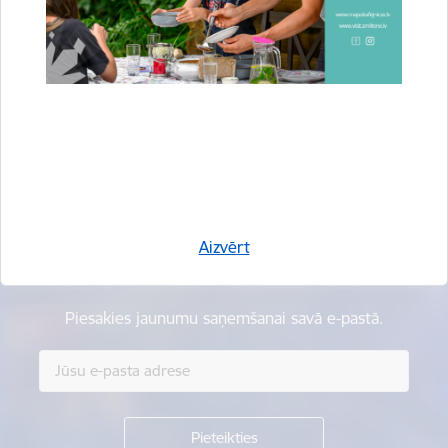
Vai šī informācija bija noderīga?
Sniegt atsauksmi
Aizvērt
Esi pirmais, kurš uzzina!
Piesakies jaunumu saņemšanai savā e-pastā.