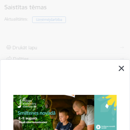
Saistītas tēmas
Aktualitātes:
Uzņēmējdarbība
Drukāt lapu
Dalīties