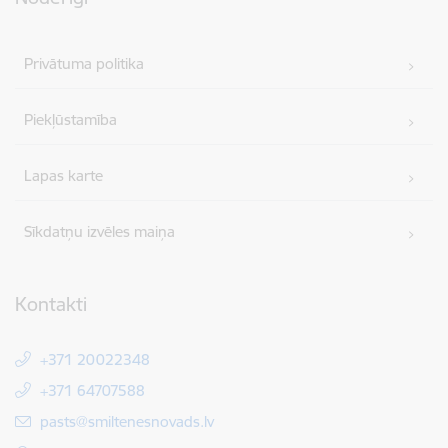
Privātuma politika
Piekļūstamība
Lapas karte
Sīkdatņu izvēles maiņa
Kontakti
+371 20022348
+371 64707588
E-pasts:
pasts@smiltenesnovads.lv