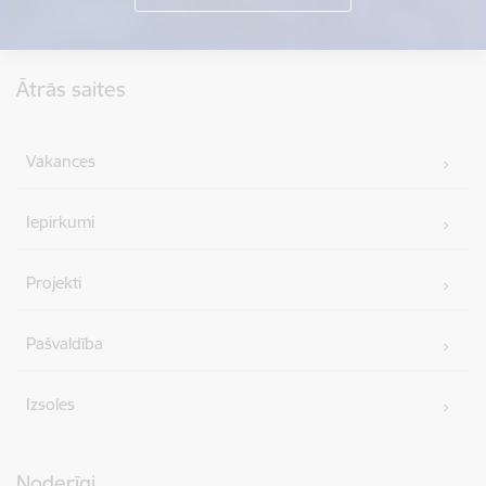
Kājene
Ātrās saites
Vakances
Iepirkumi
Projekti
Pašvaldība
Izsoles
Noderīgi