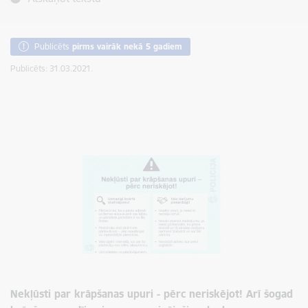
Publicēts
pirms vairāk nekā 5 gadiem
Publicēts: 31.03.2021.
Nekļūsti par krāpšanas upuri - pērc neriskējot! Arī šogad