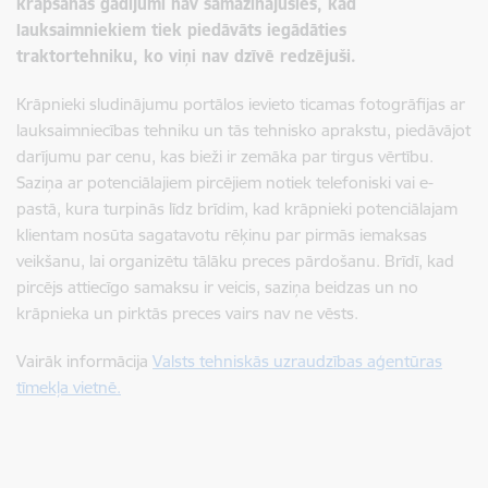
krāpšanas gadījumi nav samazinājušies, kad
lauksaimniekiem tiek piedāvāts iegādāties
traktortehniku, ko viņi nav dzīvē redzējuši.
Krāpnieki sludinājumu portālos ievieto ticamas fotogrāfijas ar
lauksaimniecības tehniku un tās tehnisko aprakstu, piedāvājot
darījumu par cenu, kas bieži ir zemāka par tirgus vērtību.
Saziņa ar potenciālajiem pircējiem notiek telefoniski vai e-
pastā, kura turpinās līdz brīdim, kad krāpnieki potenciālajam
klientam nosūta sagatavotu rēķinu par pirmās iemaksas
veikšanu, lai organizētu tālāku preces pārdošanu. Brīdī, kad
pircējs attiecīgo samaksu ir veicis, saziņa beidzas un no
krāpnieka un pirktās preces vairs nav ne vēsts.
Vairāk informācija
Valsts tehniskās uzraudzības aģentūras
tīmekļa vietnē.