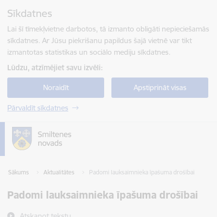
Pāriet uz lapas saturu
Sīkdatnes
Spied
lai meklētu
Enter
Lai šī tīmekļvietne darbotos, tā izmanto obligāti nepieciešamās
sīkdatnes. Ar Jūsu piekrišanu papildus šajā vietnē var tikt
izmantotas statistikas un sociālo mediju sīkdatnes.
Lūdzu, atzīmējiet savu izvēli:
Noraidīt
Apstiprināt visas
Pārvaldīt sīkdatnes
Sākums
Aktualitātes
Padomi lauksaimnieka īpašuma drošībai
Padomi lauksaimnieka īpašuma drošībai
Atskaņot tekstu