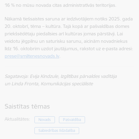
16 % no mūsu novada citas administratīvās teritorijas.
Nākamā tiešsaistes saruna ar iedzīvotājiem notiks 2025. gada
20. oktobrī, tēma – kultūra. Tajā kopā ar pašvaldības domes
priekšsēdētaju piedalīsies arī kultūras jomas pārstāvji. Lai
veidotu jēgpilnu un saturisku sarunu, aicinām novadniekus
līdz 16. oktobrim uzdot jautājumus, rakstot uz e-pasta adresi:
prese@smiltenesnovads.lv
.
Sagatavoja: Evija Kindzule,
Izglītības pārvaldes vadītāja
un
Linda Fronta, Komunikācijas speciāliste
Saistītas tēmas
Aktualitātes:
Novads
Pašvaldība
Sabiedrības līdzdalība