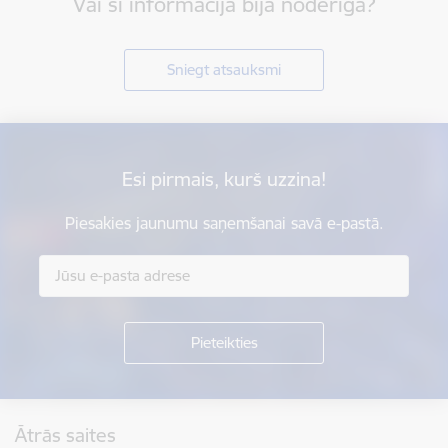
Vai šī informācija bija noderīga?
Sniegt atsauksmi
Esi pirmais, kurš uzzina!
Piesakies jaunumu saņemšanai savā e-pastā.
Kājene
Ātrās saites