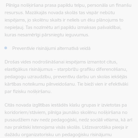
Pilnīga nošķiršana prasa papildu telpu, personāla un finanšu
resursus. Mazākajās novada skolās tas vispār nebūtu
iespējams, jo skolēnu skaits ir neliels un ēku plānojums to
nepieļauj. Tas nozīmētu arī papildu izmaksas pašvaldībai,
kuras nesamērīgi pārsniegtu ieguvumus.
Preventīvie risinājumi alternatīvā veidā
Drošas vides nodrošināšanai iespējams izmantot citus,
elastīgākus risinājumus – starpbrīžu grafiku diferencēšanu,
pedagogu uzraudzību, preventīvu darbu un skolas iekšējās
kārtības noteikumu pilnveidošanu. Tie bieži vien ir efektīvāki
par fizisku nošķiršanu.
Citās novada izglītības iestādēs klašu grupas ir izvietotas pa
koridoriem/stāviem, pilnīga jaunāko skolēnu nošķiršana no
pusaudžiem nav nedz pedagoģiski, nedz sociāli vēlama, kā arī
nav praktiski īstenojama visās skolās. Līdzsvarotāka pieeja ir
dažādu organizatorisku un pedagoģisku risinājumu