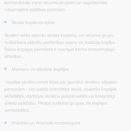
komunikāciju starp vecuma grupām un sagatavoties
nākamajiem izglītības posmiem.
Skolas kopienas izjūta
Skolēni veido vienotu skolas kopienu, un vecuma grupu
nošķiršana vājinātu piederības sajūtu un tradīciju kopību.
Šādas kopīgas pieredzes ir svarīgas bērna emocionālajai
attīstībai.
Mentoru un atbalsta iespējas
Vecākie skolēni nereti kļūst par jaunāko skolēnu atbalsta
personām – viņi palīdz orientēties skolā, iesaistās kopīgās
aktivitātēs, darbojas skolēnu pašpārvaldēs vai brīvprātīgi
sniedz palīdzību. Pilnībā nošķirot grupas, šīs iespējas
samazinātos.
Praktiski un finansiāli ierobežojumi