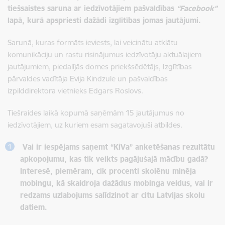
tiešsaistes saruna ar iedzīvotājiem pašvaldības
“Facebook”
lapā, kurā apspriesti dažādi izglītības jomas jautājumi.
Sarunā, kuras formāts ieviests, lai veicinātu atklātu
komunikāciju un rastu risinājumus iedzīvotāju aktuālajiem
jautājumiem, piedalījās domes priekšsēdētājs, Izglītības
pārvaldes vadītāja Evija Kindzule un pašvaldības
izpilddirektora vietnieks Edgars Roslovs.
Tiešraides laikā kopumā saņēmām 15 jautājumus no
iedzīvotājiem, uz kuriem esam sagatavojuši atbildes.
Vai ir iespējams saņemt “KiVa” anketēšanas rezultātu
apkopojumu, kas tik veikts pagājušajā mācību gadā?
Interesē, piemēram, cik procenti skolēnu minēja
mobingu, kā skaidroja dažādus mobinga veidus, vai ir
redzams uzlabojums salīdzinot ar citu Latvijas skolu
datiem.