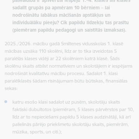
pašvaldība ir apsvērusi iespēju 1.–4. klasēs šīs klases
sadalīt grupās pa apmēram 10 bērniem – lai
nodrošinātu labākus mācīšanās apstākļus un
individuālāku pieeju? Cik papildu līdzekļu tas prasītu
(piemēram papildu pedagogi un saistītās izmaksas).
2025./2026. mācību gadā Smiltenes vidusskolas 1. klasē
mācības uzsāka 110 skolēni, līdz ar to tika izveidotas 5
paralēlās klases vidēji ar 22 skolēniem katrā klasē. Šāds
skolēnu skaits atbilst normatīviem un skolotājiem ir iespējams
nodrošināt kvalitatīvu mācību procesu. Sadalot 1. klasi
paralēlklasēs šādam risinājumam būtu būtiskas, finansiālas
sekas:
katru esošo klasi sadalot uz pusēm, skolotāju skaits
faktiski dubultotos (piemēram, 5 klases pārvērstos par 10,
līdz ar to nepieciešami papildu 5 klases audzinātāji, kā arī
palielinās pārējo priekšmetu skolotāju skaits, piemērām,
mūzika, sports, un citi.);