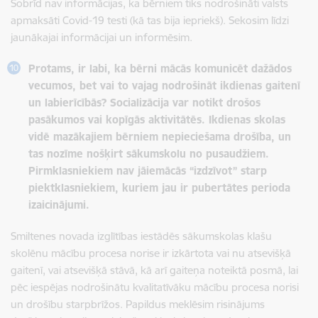
Šobrīd nav informācijas, ka bērniem tiks nodrošināti valsts
apmaksāti Covid-19 testi (kā tas bija iepriekš). Sekosim līdzi
jaunākajai informācijai un informēsim.
Protams, ir labi, ka bērni mācās komunicēt dažādos
vecumos, bet vai to vajag nodrošināt ikdienas gaitenī
un labierīcībās? Socializācija var notikt drošos
pasākumos vai kopīgās aktivitātēs. Ikdienas skolas
vidē mazākajiem bērniem nepieciešama drošība, un
tas nozīme nošķirt sākumskolu no pusaudžiem.
Pirmklasniekiem nav jāiemācās “izdzīvot” starp
piektklasniekiem, kuriem jau ir pubertātes perioda
izaicinājumi.
Smiltenes novada izglītības iestādēs sākumskolas klašu
skolēnu mācību procesa norise ir izkārtota vai nu atsevišķā
gaitenī, vai atsevišķā stāvā, kā arī gaiteņa noteiktā posmā, lai
pēc iespējas nodrošinātu kvalitatīvāku mācību procesa norisi
un drošību starpbrīžos. Papildus meklēsim risinājums