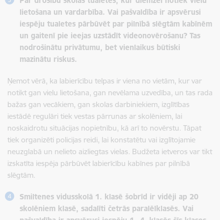
Par drošību skolas tualetēs, kur diemžēl notiek vielu
lietošana un vardarbība. Vai pašvaldība ir apsvērusi
iespēju tualetes pārbūvēt par pilnībā slēgtām kabīnēm
un gaitenī pie ieejas uzstādīt videonovērošanu? Tas
nodrošinātu privātumu, bet vienlaikus būtiski
mazinātu riskus.
Ņemot vērā, ka labierīcību telpas ir viena no vietām, kur var
notikt gan vielu lietošana, gan nevēlama uzvedība, un tas rada
bažas gan vecākiem, gan skolas darbiniekiem, izglītības
iestādē regulāri tiek vestas pārrunas ar skolēniem, lai
noskaidrotu situācijas nopietnību, kā arī to novērstu. Tāpat
tiek organizēti policijas reidi, lai konstatētu vai izglītojamie
neuzglabā un nelieto aizliegtas vielas. Budžeta ietveros var tikt
izskatīta iespēja pārbūvēt labierīcību kabīnes par pilnībā
slēgtām.
Smiltenes vidusskolā 1. klasē šobrīd ir vidēji ap 20
skolēniem klasē, sadalīti četrās paralēlklasēs. Vai