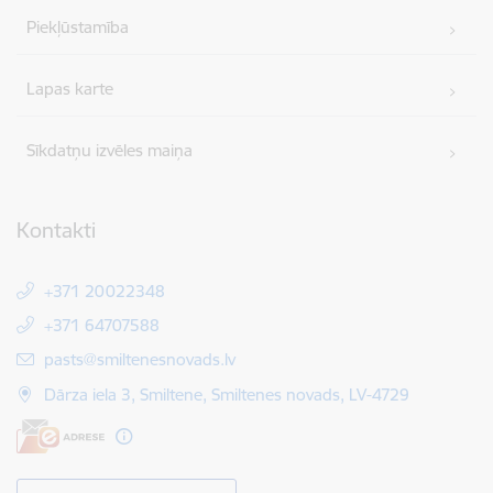
Piekļūstamība
Lapas karte
Sīkdatņu izvēles maiņa
Kontakti
+371 20022348
+371 64707588
E-pasts:
pasts@smiltenesnovads.lv
Dārza iela 3, Smiltene, Smiltenes novads, LV-4729