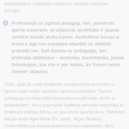
kombinēšana, saglabājot skolas kā vienotas kopienas
principu.
Profesionāli un izglītoti pedagogi, bet, piemēram,
sporta treneriem, lai atjaunotu sertifikātu ir jāsavāc
noteikts stundu skaits kursos. Kvalitatīvus kursus ar
trenera algu nav iespējams atļauties un atbalsta
praktiski nav. Šeit domāta ne pedagoģija, bet
profesijai atbilstošus – anatomija, biomehānika, jaunās
tehnoloģijas, kas viss ir par maksu, ko treneri nevar
vienmēr atļauties.
2025. gada 8. maijā Smiltenes novada Kultūras centrā un
Sporta hallē notika seminārs sporta skolotājiem “Sporta
pedagogu profesionālās kompetences pilnveide
darbā ar
audzēkņiem”, kuru organizēja Izglītības pārvalde sadarbībā ar
Smiltenes pilsētas Bērnu un Jaunatnes sporta skolu. Seminārā
lekcijas lasīja Agita Ābele (Dr. paed., Rīgas Stradiņu
Universitāte) par psiholoģiskiem treniņu aspektiem, Jānis