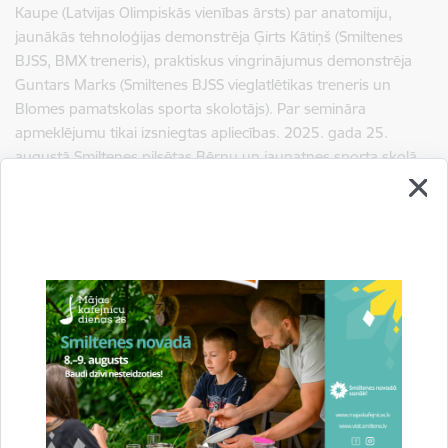
Kaupe (Latvijas Olimpiskās vienības ārsts) par anatomiju,
jaunākās tehnoloģijas demonstrēja Ģirts Kātiņš (Smiltenes
BJSS, BMX treneris), praktiskus vingrinājumus demonstrēja
Guntars Marks (Smiltenes BJSS vieglatlētikas treneris un
Blomes pamatskolas sporta skolotājs). Par semināra
apmeklējumu tikai izsniegtas apliecības. 2025. gada 25.
augustā Smiltenes pilsētas Bērnu un jaunatnes sporta skolā
notika kurss “Ceļš uz sasniegumiem: motivācija, iekšējie
resursi, sadarbība un komandas gars”, vadīja hokejists un
personīgās izaugsmes treneris Jēkabs Rēdlihs. Izglītības
pārvalde un Sporta pārvalde ir atvērtas sadarbībai un
atbalstam, ikviena pedagoga un trenera vajadzības tiek
uzklausītas un tiek meklēti risinājumi.
Vai tiek apsvērta pusaudžu resursu centra izveide,
kāds ir Valmierā, kur jaunieši var saņemt palīdzību un
atbalstu?
Šobrīd Pusaudžu resursu centra filiāles ir pieejamas daļā no