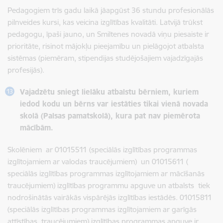
Pedagogiem trīs gadu laikā jāapgūst 36 stundu profesionālās
pilnveides kursi, kas veicina izglītības kvalitāti. Latvijā trūkst
pedagogu, īpaši jauno, un Smiltenes novadā viņu piesaiste ir
prioritāte, risinot mājokļu pieejamību un pielāgojot atbalsta
sistēmas (piemēram, stipendijas studējošajiem vajadzīgajās
profesijās).
Vajadzētu sniegt lielāku atbalstu bērniem, kuriem
iedod kodu un bērns var iestāties tikai vienā novada
skolā (Palsas pamatskolā), kura pat nav piemērota
mācībām.
Skolēniem ar 01015511 (speciālās izglītības programmas
izglītojamiem ar valodas traucējumiem) un 01015611 (
speciālās izglītības programmas izglītojamiem ar mācīšanās
traucējumiem) izglītības programmu apguve un atbalsts tiek
nodrošinātās vairākās vispārējās izglītības iestādēs. 01015811
(speciālās izglītības programmas izglītojamiem ar garīgās
attīstības traucējumiem) izglītības programmas apguve ir