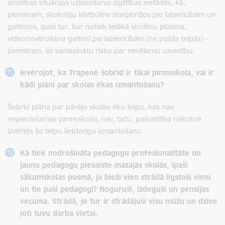
drošības situācijas uzlabošanai izglītības iestādēs, kā,
piemēram, skolotāju klātbūtne starpbrīžos pie labierīcībām un
gaiteņos, īpaši tur, kur notiek lielākā skolēnu plūsma,
videonovērošana gaitenī pie labierīcībām (ne pašās telpās) –
piemēram, lai samazinātu risku par nevēlamu uzvedību.
Ievērojot, ka Trapenē šobrīd ir tikai pirmsskola, vai ir
kādi plāni par skolas ēkas izmantošanu?
Šobrīd plāna par pārējo skolas ēku telpu, kas nav
nepieciešamas pirmsskolai, nav, taču, pašvaldība nākotnē
izvērtēs šo telpu lietderīgu izmantošanu.
Kā tiek nodrošināta pedagogu profesionalitāte un
jaunu pedagogu piesaiste mazajās skolās, īpaši
sākumskolas posmā, ja bieži vien strādā ilgstoši vieni
un tie paši pedagogi? Noguruši, izdeguši un pensijas
vecuma. Strādā, jo tur ir strādājuši visu mūžu un dzīvo
ļoti tuvu darba vietai.