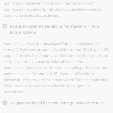
uzzinātu par dažādiem projektiem, mācītos tos rakstīt,
uzzinātu par Jauniešu domes darbību, piedalītos dažādās
prasmju un spēļu pēcpusdienās.
Kad apsekosiet Palsas skolu? Tās stāvoklis ir zem
katras kritikas.
Pašvaldības pārstāvji ir apsekojuši Palsas pamatskolu, kā
rezultātā Smiltenes novada pašvaldības dome 2024. gada 22.
augustā pieņēmām Lēmumu Nr. 548 par projekta īstenošanu
“Infrastruktūras un mācību vides pilnveide Palsas
pamatskolā”, kura ietvaros ir paredzēts veikt pārbūves darbus
pašvaldības ēkā Oktobra ielā 15, Variņos, lai izveidotu
piemērotu infrastruktūras un mācību vidi Palsas pamatskolai.
Projekta izpildi ir paredzēts veikt līdz 2029. gada 31.
decembrim.
Vai plānots šogad bērniem izsniegt Covid-19 testus?