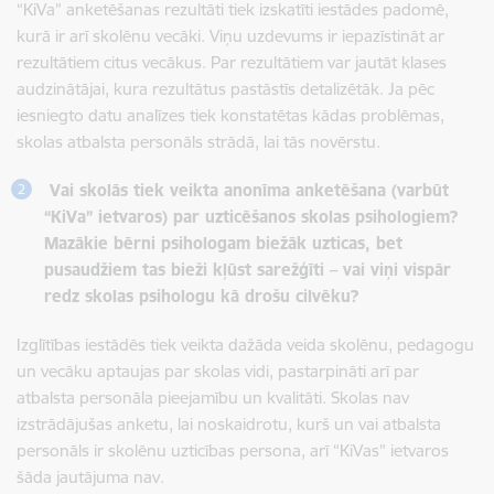
“KiVa” anketēšanas rezultāti tiek izskatīti iestādes padomē,
kurā ir arī skolēnu vecāki. Viņu uzdevums ir iepazīstināt ar
rezultātiem citus vecākus. Par rezultātiem var jautāt klases
audzinātājai, kura rezultātus pastāstīs detalizētāk. Ja pēc
iesniegto datu analīzes tiek konstatētas kādas problēmas,
skolas atbalsta personāls strādā, lai tās novērstu.
Vai skolās tiek veikta anonīma anketēšana (varbūt
“KiVa” ietvaros) par uzticēšanos skolas psihologiem?
Mazākie bērni psihologam biežāk uzticas, bet
pusaudžiem tas bieži kļūst sarežģīti – vai viņi vispār
redz skolas psihologu kā drošu cilvēku?
Izglītības iestādēs tiek veikta dažāda veida skolēnu, pedagogu
un vecāku aptaujas par skolas vidi, pastarpināti arī par
atbalsta personāla pieejamību un kvalitāti. Skolas nav
izstrādājušas anketu, lai noskaidrotu, kurš un vai atbalsta
personāls ir skolēnu uzticības persona, arī “KiVas” ietvaros
šāda jautājuma nav.