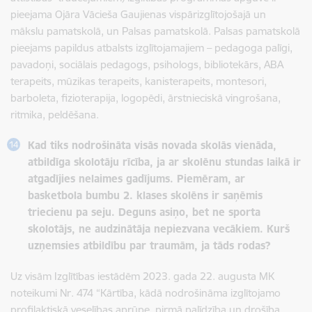
pieejama Ojāra Vācieša Gaujienas vispārizglītojošajā un
mākslu pamatskolā, un Palsas pamatskolā. Palsas pamatskolā
pieejams papildus atbalsts izglītojamajiem – pedagoga palīgi,
pavadoņi, sociālais pedagogs, psihologs, bibliotekārs, ABA
terapeits, mūzikas terapeits, kanisterapeits, montesori,
barboleta, fizioterapija, logopēdi, ārstnieciskā vingrošana,
ritmika, peldēšana.
Kad tiks nodrošināta visās novada skolās vienāda,
atbildīga skolotāju rīcība, ja ar skolēnu stundas laikā ir
atgadījies nelaimes gadījums. Piemēram, ar
basketbola bumbu 2. klases skolēns ir saņēmis
triecienu pa seju. Deguns asiņo, bet ne sporta
skolotājs, ne audzinātāja nepiezvana vecākiem. Kurš
uzņemsies atbildību par traumām, ja tāds rodas?
Uz visām Izglītības iestādēm 2023. gada 22. augusta MK
noteikumi Nr. 474 “Kārtība, kādā nodrošināma izglītojamo
profilaktiskā veselības aprūpe, pirmā palīdzība un drošība