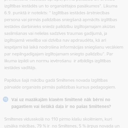
izglītības iestādēs un to organizētajos pasākumos”. Likuma
6.9. punktā ir noteikts: “ Izglītības iestādes ārstniecības
persona vai pirmās palīdzības sniegšanā apmācīts izglītības
iestādes darbinieks sniedz palīdzību izglītojamajam akūtas
saslimšanas vai nelielas sadzīves traumas gadījumā, ja
izglītojamā veselība vai dzīvība nav apdraudēta, kā arī
iespējami īsā laikā nodrošina informācijas sniegšanu vecākiem
par nepilngadīgajam izglītojamam sniegto palīdzību”. Par
likuma izpildi un normu ievērošanu ir atbildīgs izglītības
iestādes vadītājs.
Papildus šajā mācību gadā Smiltenes novada Izglītības
pārvalde organizēs pirmās palīdzības kursus pedagogiem.
Vai uz mazākajām klasēm Smiltenē nāk bērni no
pagastiem vai lielākā daļa ir no pašas Smiltenes?
Smiltenes vidusskolā no 110 pirmo klašu skolēniem, kuri
uzsāka mācības, 79 % ir no Smiltenes, 5 % ārpus novada un