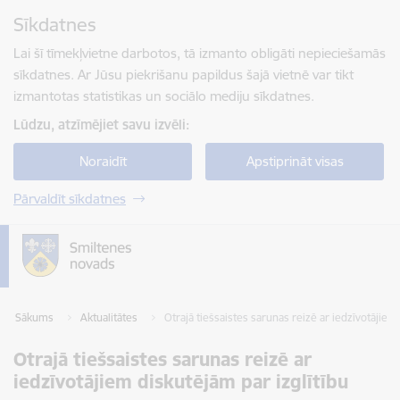
Pāriet uz lapas saturu
Sīkdatnes
Spied
lai meklētu
Enter
Lai šī tīmekļvietne darbotos, tā izmanto obligāti nepieciešamās
sīkdatnes. Ar Jūsu piekrišanu papildus šajā vietnē var tikt
izmantotas statistikas un sociālo mediju sīkdatnes.
Lūdzu, atzīmējiet savu izvēli:
Noraidīt
Apstiprināt visas
Pārvaldīt sīkdatnes
Sākums
Aktualitātes
Otrajā tiešsaistes sarunas reizē ar iedzīvotājiem
Otrajā tiešsaistes sarunas reizē ar
iedzīvotājiem diskutējām par izglītību