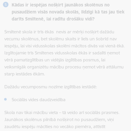
Kādas ir iespējas nošķirt jaunākos skolēnus no
pusaudžiem visās novada skolās, līdzīgi kā tas jau tiek
darīts Smiltenē, lai radītu drošāku vidi?
Smiltenē skola ir trīs ēkās nevis ar mērķi nošķirt dažādu
vecumu skolēnus, bet skolēnu skaits ir liels un šobrīd nav
iespēju, lai visi vidusskolas skolēni mācītos divās vai vienā ēkā.
Izglītojamie trīs Smiltenes vidusskolas ēkās ir sadalīti ņemot
vērā pamatizglītības un vidējās izglītības posmus, lai
veiksmīgāk organizētu mācību procesu ņemot vērā attālumu
starp iestādes ēkām.
Dažādu vecumposmu nozīme izglītības iestādē:
Sociālās vides daudzveidība
Skola nav tikai mācību vieta – tā veido arī sociālās prasmes.
Jaunākos skolēnus pilnībā nošķirot no pusaudžiem, viņi
zaudētu iespēju mācīties no vecāko piemēra, attīstīt