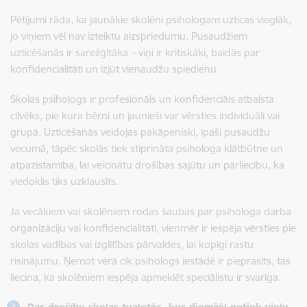
Pētījumi rāda, ka jaunākie skolēni psihologam uzticas vieglāk,
jo viņiem vēl nav izteiktu aizspriedumu. Pusaudžiem
uzticēšanās ir sarežģītāka – viņi ir kritiskāki, baidās par
konfidencialitāti un izjūt vienaudžu spiedienu.
Skolas psihologs ir profesionāls un konfidenciāls atbalsta
cilvēks, pie kura bērni un jaunieši var vērsties individuāli vai
grupā. Uzticēšanās veidojas pakāpeniski, īpaši pusaudžu
vecumā, tāpēc skolās tiek stiprināta psihologa klātbūtne un
atpazīstamība, lai veicinātu drošības sajūtu un pārliecību, ka
viedoklis tiks uzklausīts.
Ja vecākiem vai skolēniem rodas šaubas par psihologa darba
organizāciju vai konfidencialitāti, vienmēr ir iespēja vērsties pie
skolas vadības vai izglītības pārvaldes, lai kopīgi rastu
risinājumu. Ņemot vērā cik psihologs iestādē ir pieprasīts, tas
liecina, ka skolēniem iespēja apmeklēt speciālistu ir svarīga.