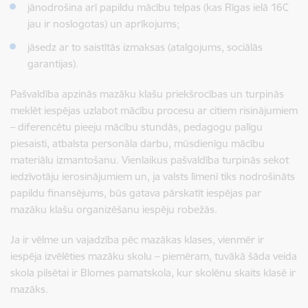
jānodrošina arī papildu mācību telpas (kas Rīgas ielā 16C
jau ir noslogotas) un aprīkojums;
jāsedz ar to saistītās izmaksas (atalgojums, sociālās
garantijas).
Pašvaldība apzinās mazāku klašu priekšrocības un turpinās
meklēt iespējas uzlabot mācību procesu ar citiem risinājumiem
– diferencētu pieeju mācību stundās, pedagogu palīgu
piesaisti, atbalsta personāla darbu, mūsdienīgu mācību
materiālu izmantošanu. Vienlaikus pašvaldība turpinās sekot
iedzīvotāju ierosinājumiem un, ja valsts līmenī tiks nodrošināts
papildu finansējums, būs gatava pārskatīt iespējas par
mazāku klašu organizēšanu iespēju robežās.
Ja ir vēlme un vajadzība pēc mazākas klases, vienmēr ir
iespēja izvēlēties mazāku skolu – piemēram, tuvākā šāda veida
skola pilsētai ir Blomes pamatskola, kur skolēnu skaits klasē ir
mazāks.