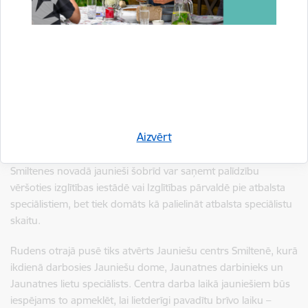
valstspilsētām un tās koordinē Veselības ministrija. Centrs
sniedz profesionālu, multidisciplināru un draudzīgu palīdzību
jauniešiem un viņu ģimenēm ar mentālās veselības grūtībām.
Komandā strādā psihologi, psihiatri, mentori, uztura
speciālisti, fizioterapeiti un citi, atkarībā no nepieciešamības.
Jaunieši var saņemt gan konsultācijas klātienē, gan
attālināti.Pusaudžu centra Valmieras filiāles pakalpojumi bez
maksas ir paredzēti ikvienam Vidzemes reģiona pusaudzim,
Aizvērt
arī no mūsu novada.
Smiltenes novadā jaunieši šobrīd var saņemt palīdzību
vēršoties izglītības iestādē vai Izglītības pārvaldē pie atbalsta
speciālistiem, bet tiek domāts kā palielināt atbalsta speciālistu
skaitu.
Rudens otrajā pusē tiks atvērts Jauniešu centrs Smiltenē, kurā
ikdienā darbosies Jauniešu dome, Jaunatnes darbinieks un
Jaunatnes lietu speciālists. Centra darba laikā jauniešiem būs
iespējams to apmeklēt, lai lietderīgi pavadītu brīvo laiku –