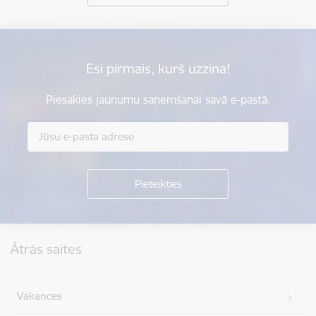
Esi pirmais, kurš uzzina!
Piesakies jaunumu saņemšanai savā e-pastā.
Kājene
Ātrās saites
Vakances