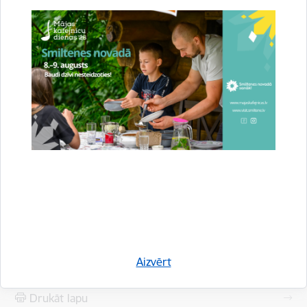
sadaļā “
NVA klientu ar invaliditāti nodarbinātība uz nenoteiktu
laiku
”, savukārt plašāka informācija par NVA pieejamo
atbalstu darba devējiem, kuri nodarbina vai plāno nodarbināt
personas ar invaliditāti, apkopota
NVA tīmekļvietnes sadaļā
“
Personu ar invaliditāti nodarbinātība
”.
Sagatavoja: Nodarbinātības valsts aģentūra, Attīstības un
analītikas departaments, attīstības un stratēģiskās
komunikācijas nodaļa
Saistītas tēmas
Aktualitātes:
Pašvaldība
Sabiedrība
Novads
Aizvērt
Drukāt lapu