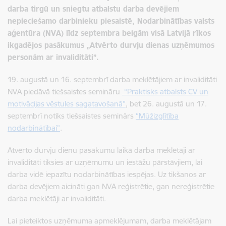
darba tirgū un sniegtu atbalstu darba devējiem
nepieciešamo darbinieku piesaistē, Nodarbinātības valsts
aģentūra (NVA) līdz septembra beigām visā Latvijā rīkos
ikgadējos pasākumus „Atvērto durvju dienas uzņēmumos
personām ar invaliditāti”.
19.
augustā un
16. septembrī darba meklētājiem ar invaliditāti
NVA piedāvā tiešsaistes semināru
“Praktisks atbalsts CV un
motivācijas vēstules sagatavošanā”
, bet 26. augustā un 17.
septembrī notiks tiešsaistes seminārs
“Mūžizglītība
nodarbinātībai”
.
Atvērto durvju dienu pasākumu laikā darba meklētāji ar
invaliditāti tiksies ar uzņēmumu un iestāžu pārstāvjiem, lai
darba vidē iepazītu nodarbinātības iespējas. Uz tikšanos ar
darba devējiem aicināti gan NVA reģistrētie, gan nereģistrētie
darba meklētāji ar invaliditāti.
Lai pieteiktos uzņēmuma apmeklējumam, darba meklētājam