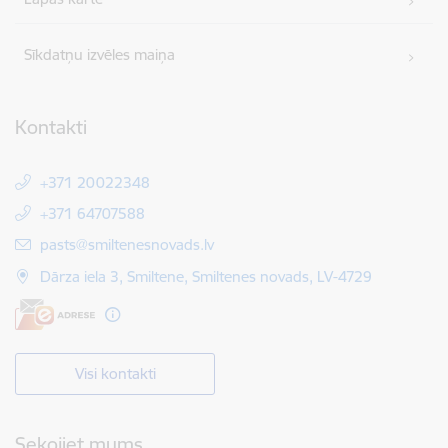
Sīkdatņu izvēles maiņa
Kontakti
+371 20022348
+371 64707588
E-pasts:
pasts@smiltenesnovads.lv
Dārza iela 3, Smiltene, Smiltenes novads, LV-4729
Visi kontakti
Sekojiet mums