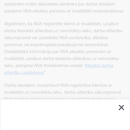
septembrī notiks tiešsaistes seminārs par darba devējam
pieejamo NVA atbalstu personu ar invaliditāti nodarbināšanai.
Atgādinām, ka NVA reģistrētie klienti ar invaliditāti, uzsākot
darba tiesiskās attiecības uz nenoteiktu laiku, darba attiecību
sākumposmā var pieteikties NVA surdotulka, atbalsta
personas vai ergoterapeita pakalpojuma saņemšanai.
Detalizētāka informācija par NVA atbalstu personām ar
invaliditāti, uzsākot darba tiesiskās attiecības uz nenoteiktu
laiku, pieejama NVA tīmekļvietnes sadaļā “
Atbalsts darba
attiecību uzsākšanai
”.
Darba devējiem, nodarbinot NVA reģistrētos klientus ar
invaliditāti uz nenoteiktu laiku, darba attiecību sākumposmā
NVA piedāvā dotāciju personas ar invaliditāti darba vietas
aprīkošanai un ikmēneša dotāciju personas ar invaliditāti
darba vadītāja apmaksai. Detalizētāka informācija par NVA
atbalstu darba devējiem, kuri uzsāk nodarbināt personas ar
invaliditāti uz nenoteiktu laiku, pieejama NVA tīmekļvietnes