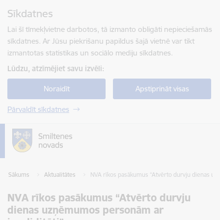
Pāriet uz lapas saturu
Sīkdatnes
Spied
lai meklētu
Enter
Lai šī tīmekļvietne darbotos, tā izmanto obligāti nepieciešamās
sīkdatnes. Ar Jūsu piekrišanu papildus šajā vietnē var tikt
izmantotas statistikas un sociālo mediju sīkdatnes.
Lūdzu, atzīmējiet savu izvēli:
Noraidīt
Apstiprināt visas
Pārvaldīt sīkdatnes
Sākums
Aktualitātes
NVA rīkos pasākumus “Atvērto durvju dienas uz
NVA rīkos pasākumus “Atvērto durvju
dienas uzņēmumos personām ar