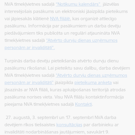
NVA tīmekļvietnes sadaļā
“Notikumu kalendārs”
jāizvēlas
interesējošais pasākums un elektroniski jāaizpilda pieteikums
vai jāpiesakās klātienē
NVA filiālē
, kas organizē attiecīgo
pasākumu. Informācija par pasākumiem un darba devēju
piedāvājumiem tiks publicēta un regulāri atjaunināta NVA
tīmekļvietnes sadaļā
“Atvērto durvju dienas uzņēmumos
personām ar invaliditāti”.
Turpinās darba devēju pieteikšanās atvērto durvju dienu
pasākumu rīkošanai. Lai pieteiktu savu dalību, darba devējiem
NVA tīmekļvietnes sadaļā
“Atvērto durvju dienas uzņēmumos
personām ar invaliditāti”
jāaizpilda
pieteikuma anketa
vai
jāsazinās ar NVA filiāli, kuras apkalpošanas teritorijā atrodas
pasākuma norises vieta. Visu NVA filiāļu kontaktinformācija
pieejama NVA tīmekļvietnes sadaļā
Kontakti
.
27. augustā, 3. septembrī un 17. septembrī NVA darba
devējiem rīkos tiešsaistes
konsultācijas
par darbinieku ar
invaliditāti nodarbināšanas jautājumiem, savukārt 9.