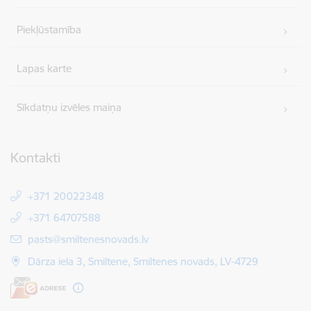
Piekļūstamība
Lapas karte
Sīkdatņu izvēles maiņa
Kontakti
+371 20022348
+371 64707588
E-pasts:
pasts@smiltenesnovads.lv
Dārza iela 3, Smiltene, Smiltenes novads, LV-4729