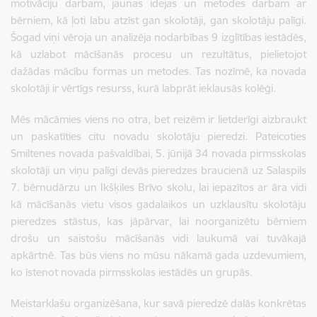
motivāciju darbam, jaunas idejas un metodes darbam ar
bērniem, kā ļoti labu atzīst gan skolotāji, gan skolotāju palīgi.
Šogad viņi vēroja un analizēja nodarbības 9 izglītības iestādēs,
kā uzlabot mācīšanās procesu un rezultātus, pielietojot
dažādas mācību formas un metodes. Tas nozīmē, ka novada
skolotāji ir vērtīgs resurss, kurā labprāt ieklausās kolēģi.
Mēs mācāmies viens no otra, bet reizēm ir lietderīgi aizbraukt
un paskatīties citu novadu skolotāju pieredzi. Pateicoties
Smiltenes novada pašvaldībai, 5. jūnijā 34 novada pirmsskolas
skolotāji un viņu palīgi devās pieredzes braucienā uz Salaspils
7. bērnudārzu un Ikšķiles Brīvo skolu, lai iepazītos ar āra vidi
kā mācīšanās vietu visos gadalaikos un uzklausītu skolotāju
pieredzes stāstus, kas jāpārvar, lai noorganizētu bērniem
drošu un saistošu mācīšanās vidi laukumā vai tuvākajā
apkārtnē. Tas būs viens no mūsu nākamā gada uzdevumiem,
ko īstenot novada pirmsskolas iestādēs un grupās.
Meistarklašu organizēšana, kur savā pieredzē dalās konkrētas