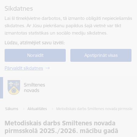
Pāriet uz lapas saturu
Sīkdatnes
Spied
lai meklētu
Enter
Lai šī tīmekļvietne darbotos, tā izmanto obligāti nepieciešamās
sīkdatnes. Ar Jūsu piekrišanu papildus šajā vietnē var tikt
izmantotas statistikas un sociālo mediju sīkdatnes.
Lūdzu, atzīmējiet savu izvēli:
Noraidīt
Apstiprināt visas
Pārvaldīt sīkdatnes
Sākums
Aktualitātes
Metodiskais darbs Smiltenes novada pirmsskol
Metodiskais darbs Smiltenes novada
pirmsskolā 2025./2026. mācību gadā