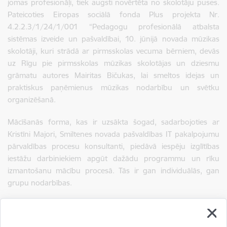
jomas profesionāļi, tiek augsti novērtēta no skolotāju puses.
Pateicoties Eiropas sociālā fonda Plus projekta Nr.
4.2.2.3/1/24/1/001 “Pedagogu profesionālā atbalsta
sistēmas izveide un pašvaldībai, 10. jūnijā novada mūzikas
skolotāji, kuri strādā ar pirmsskolas vecuma bērniem, devās
uz Rīgu pie pirmsskolas mūzikas skolotājas un dziesmu
grāmatu autores Mairitas Bičukas, lai smeltos idejas un
praktiskus paņēmienus mūzikas nodarbību un svētku
organizēšanā.
Mācīšanās forma, kas ir uzsākta šogad, sadarbojoties ar
Kristīni Majori, Smiltenes novada pašvaldības IT pakalpojumu
pārvaldības procesu konsultanti, piedāvā iespēju izglītības
iestāžu darbiniekiem apgūt dažādu programmu un rīku
izmantošanu mācību procesā. Tās ir gan individuālās, gan
grupu nodarbības.
Metodisko izstrādņu konkurss, kas arī ir viena no dalīšanās
pieredzē un mācīšanās iespējām, šogad ir sapulcinājusi 33