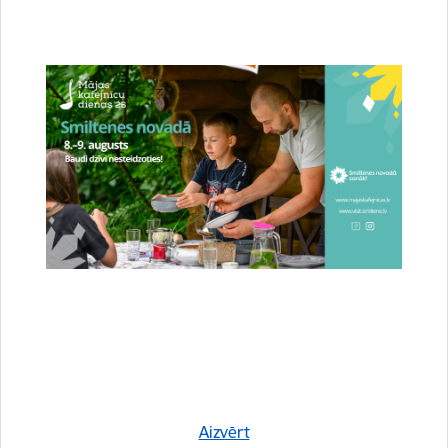
darbu autorus, no kuriem 8 ir mūsu pirmsskolu pārstāvji.
Labāko ideju autoriem 19. augustā Smiltenes vidusskolā būs
iespēja prezentēt savu darbu Metodisko izstrādņu skatē.
Mēs esam uzsākuši ilgtspējīgas pedagogu profesionālās
sistēmas ieviešanu, kur šobrīd akcents tiek likts uz katra
pedagoga un iestādes mācīšanās vajadzību noteikšanu, lai
varētu strādāt kvalitatīvi, bērniem nodrošinot kvalitatīvu
mācīšanās vidi. Atbilstoši šīm vajadzībām tiks plānots atbalsts
un dažādi profesionālās pilnveides pasākumi, padarot tos
jēgpilnus un vērtīgus.
Autors:
Iluta Apine, Smiltenes novada Izglītības pārvaldes Izglītības
darba speciāliste
Saistītas tēmas
Aizvērt
Aktualitātes:
Izglītība
Pašvaldība