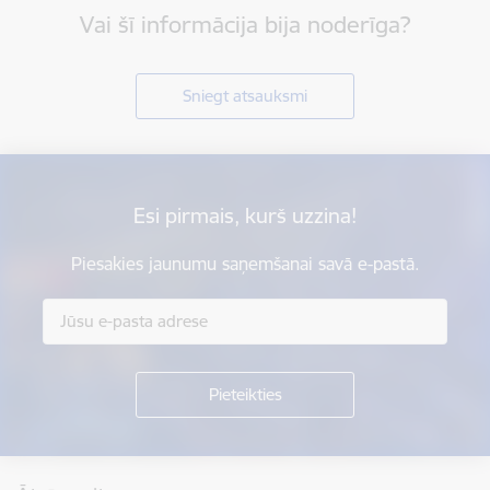
Vai šī informācija bija noderīga?
Sniegt atsauksmi
Esi pirmais, kurš uzzina!
Piesakies jaunumu saņemšanai savā e-pastā.
Kājene