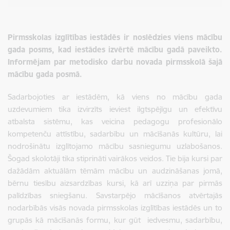
Pirmsskolas izglītības iestādēs ir noslēdzies viens mācību
gada posms, kad iestādes izvērtē mācību gadā paveikto.
Informējam par metodisko darbu novada pirmsskolā šajā
mācību gada posmā.
Sadarbojoties ar iestādēm, kā viens no mācību gada
uzdevumiem tika izvirzīts ieviest ilgtspējīgu un efektīvu
atbalsta sistēmu, kas veicina pedagogu profesionālo
kompetenču attīstību, sadarbību un mācīšanās kultūru, lai
nodrošinātu izglītojamo mācību sasniegumu uzlabošanos.
Šogad skolotāji tika stiprināti vairākos veidos. Tie bija kursi par
dažādām aktuālām tēmām mācību un audzināšanas jomā,
bērnu tiesību aizsardzības kursi, kā arī uzziņa par pirmās
palīdzības sniegšanu. Savstarpējo mācīšanos atvērtajās
nodarbībās visās novada pirmsskolas izglītības iestādēs un to
grupās kā mācīšanās formu, kur gūt iedvesmu, sadarbību,