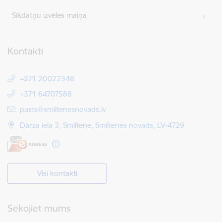
Sīkdatņu izvēles maiņa
Kontakti
+371 20022348
+371 64707588
E-pasts:
pasts@smiltenesnovads.lv
Dārza iela 3, Smiltene, Smiltenes novads, LV-4729
Visi kontakti
Sekojiet mums