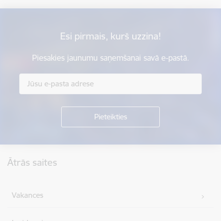
Esi pirmais, kurš uzzina!
Piesakies jaunumu saņemšanai savā e-pastā.
Kājene
Ātrās saites
Vakances