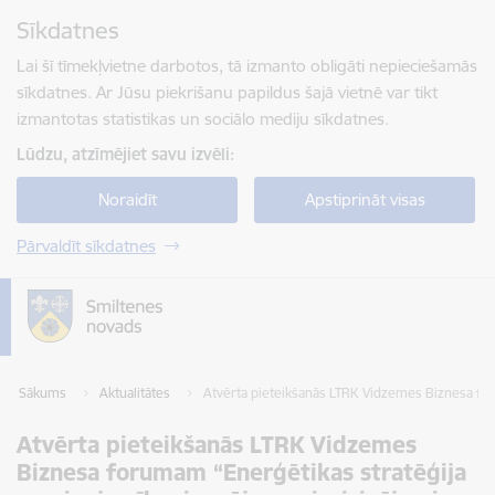
Pāriet uz lapas saturu
Sīkdatnes
Spied
lai meklētu
Enter
Lai šī tīmekļvietne darbotos, tā izmanto obligāti nepieciešamās
sīkdatnes. Ar Jūsu piekrišanu papildus šajā vietnē var tikt
izmantotas statistikas un sociālo mediju sīkdatnes.
Lūdzu, atzīmējiet savu izvēli:
Noraidīt
Apstiprināt visas
Pārvaldīt sīkdatnes
Sākums
Aktualitātes
Atvērta pieteikšanās LTRK Vidzemes Biznesa fo
Atvērta pieteikšanās LTRK Vidzemes
Biznesa forumam “Enerģētikas stratēģija