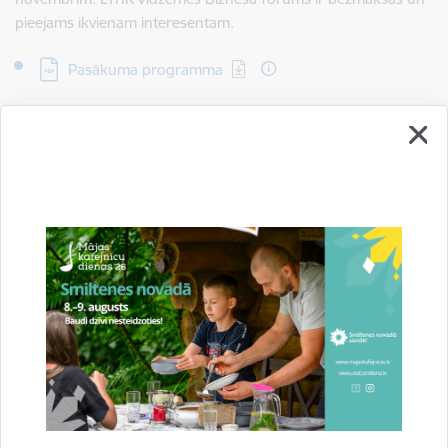
pieejams ikvienam interesentam.
Lejupielādēt:
Pasākuma programma
Sagatavoja: Aija Seržante,
Latvijas Tirdzniecības un
rūpniecības kameras Sabiedrisko attiecību speciāliste
Saistītas tēmas
Aktualitātes:
Uzņēmējdarbība
Attīstība
Sabiedrība
Drukāt lapu