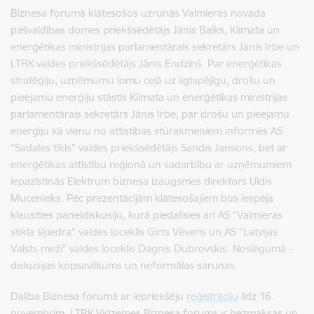
Biznesa forumā klātesošos uzrunās Valmieras novada
pašvaldības domes priekšsēdētājs Jānis Baiks, Klimata un
enerģētikas ministrijas parlamentārais sekretārs Jānis Irbe un
LTRK valdes priekšsēdētājs Jānis Endziņš. Par enerģētikas
stratēģiju, uzņēmumu lomu ceļā uz ilgtspējīgu, drošu un
pieejamu enerģiju stāstīs Klimata un enerģētikas ministrijas
parlamentārais sekretārs Jānis Irbe, par drošu un pieejamu
enerģiju kā vienu no attīstības stūrakmeņiem informēs AS
“Sadales tīkls” valdes priekšsēdētājs Sandis Jansons, bet ar
enerģētikas attīstību reģionā un sadarbību ar uzņēmumiem
iepazīstinās Elektrum biznesa izaugsmes direktors Uldis
Mucenieks. Pēc prezentācijām klātesošajiem būs iespēja
klausīties paneļdiskusiju, kurā piedalīsies arī AS “Valmieras
stikla šķiedra” valdes loceklis Ģirts Vēveris un AS “Latvijas
Valsts meži” valdes loceklis Dagnis Dubrovskis. Noslēgumā –
diskusijas kopsavilkums un neformālas sarunas.
Dalība Biznesa forumā ar iepriekšēju
reģistrāciju
līdz 16.
novembrim.
LTRK Vidzemes Biznesa forums ir bezmaksas un