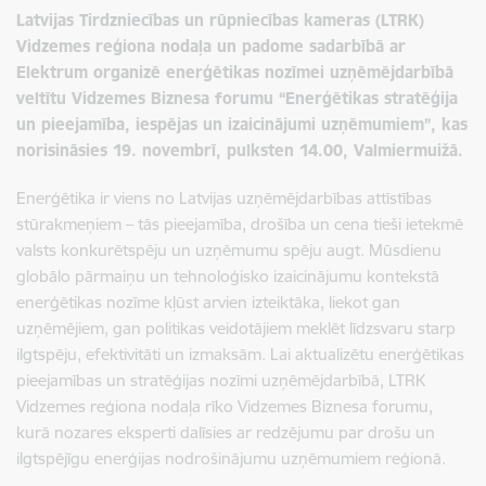
Latvijas Tirdzniecības un rūpniecības kameras (LTRK)
Vidzemes reģiona nodaļa
un padome sadarbībā ar
Elektrum organizē enerģētikas nozīmei uzņēmējdarbībā
veltītu Vidzemes Biznesa forumu “Enerģētikas stratēģija
un pieejamība, iespējas un izaicinājumi uzņēmumiem”, kas
norisināsies 19. novembrī, pulksten 14.00, Valmiermuižā.
Enerģētika ir viens no Latvijas uzņēmējdarbības attīstības
stūrakmeņiem – tās pieejamība, drošība un cena tieši ietekmē
valsts konkurētspēju un uzņēmumu spēju augt. Mūsdienu
globālo pārmaiņu un tehnoloģisko izaicinājumu kontekstā
enerģētikas nozīme kļūst arvien izteiktāka, liekot gan
uzņēmējiem, gan politikas veidotājiem meklēt līdzsvaru starp
ilgtspēju, efektivitāti un izmaksām. Lai aktualizētu enerģētikas
pieejamības un stratēģijas nozīmi uzņēmējdarbībā, LTRK
Vidzemes reģiona nodaļa rīko Vidzemes Biznesa forumu,
kurā nozares eksperti dalīsies ar redzējumu par drošu un
ilgtspējīgu enerģijas nodrošinājumu uzņēmumiem reģionā.