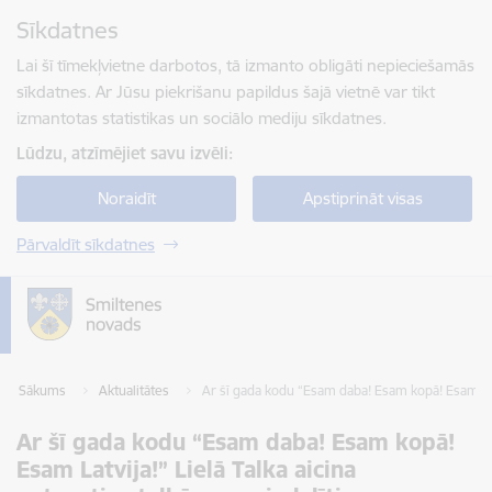
Pāriet uz lapas saturu
Sīkdatnes
Spied
lai meklētu
Enter
Lai šī tīmekļvietne darbotos, tā izmanto obligāti nepieciešamās
sīkdatnes. Ar Jūsu piekrišanu papildus šajā vietnē var tikt
izmantotas statistikas un sociālo mediju sīkdatnes.
Lūdzu, atzīmējiet savu izvēli:
Noraidīt
Apstiprināt visas
Pārvaldīt sīkdatnes
Sākums
Aktualitātes
Ar šī gada kodu “Esam daba! Esam kopā! Esam Latv
Ar šī gada kodu “Esam daba! Esam kopā!
Esam Latvija!” Lielā Talka aicina