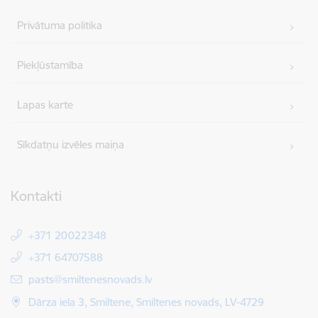
Privātuma politika
Piekļūstamība
Lapas karte
Sīkdatņu izvēles maiņa
Kontakti
+371 20022348
+371 64707588
E-pasts:
pasts@smiltenesnovads.lv
Dārza iela 3, Smiltene, Smiltenes novads, LV-4729