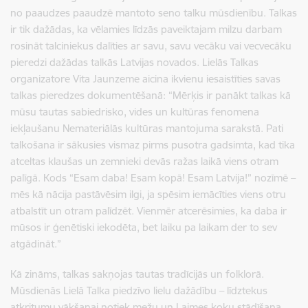
no paaudzes paaudzē mantoto seno talku mūsdienību. Talkas
ir tik dažādas, ka vēlamies līdzās paveiktajam milzu darbam
rosināt talciniekus dalīties ar savu, savu vecāku vai vecvecāku
pieredzi dažādas talkās Latvijas novados. Lielās Talkas
organizatore Vita Jaunzeme aicina ikvienu iesaistīties savas
talkas pieredzes dokumentēšanā: “Mērķis ir panākt talkas kā
mūsu tautas sabiedrisko, vides un kultūras fenomena
iekļaušanu Nemateriālās kultūras mantojuma sarakstā. Pati
talkošana ir sākusies vismaz pirms pusotra gadsimta, kad tika
atceltas klaušas un zemnieki devās ražas laikā viens otram
palīgā. Kods “Esam daba! Esam kopā! Esam Latvija!” nozīmē –
mēs kā nācija pastāvēsim ilgi, ja spēsim iemācīties viens otru
atbalstīt un otram palīdzēt. Vienmēr atcerēsimies, ka daba ir
mūsos ir ģenētiski iekodēta, bet laiku pa laikam der to sev
atgādināt.”
Kā zināms, talkas sakņojas tautas tradīcijās un folklorā.
Mūsdienās Lielā Talka piedzīvo lielu dažādību – līdztekus
atkritumu vākšanai notiek mežu un Laimes koku stādīšana,