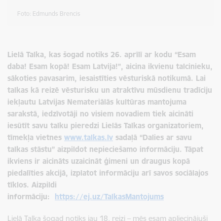
Foto: Edmunds Brencis
Lielā Talka, kas šogad notiks 26. aprīlī ar kodu “Esam
daba! Esam kopā! Esam Latvija!”, aicina ikvienu talcinieku,
sākoties pavasarim, iesaistīties vēsturiskā notikumā. Lai
talkas kā reizē vēsturisku un atraktīvu mūsdienu tradīciju
iekļautu Latvijas Nemateriālās kultūras mantojuma
sarakstā, iedzīvotāji no visiem novadiem tiek aicināti
iesūtīt savu talku pieredzi Lielās Talkas organizatoriem,
tīmekļa vietnes
www.talkas.lv
sadaļā “Dalies ar savu
talkas stāstu” aizpildot nepieciešamo informāciju. Tāpat
ikviens ir aicināts uzaicināt ģimeni un draugus kopā
piedalīties akcijā, izplatot informāciju arī savos sociālajos
tīklos. Aizpildi
informāciju:
https://ej.uz/TalkasMantojums
Lielā Talka šogad notiks jau 18. reizi – mēs esam apliecinājuši