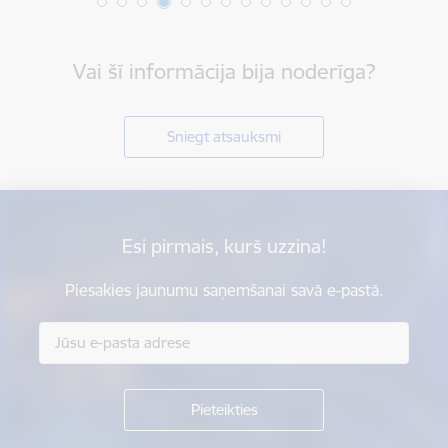
Vai šī informācija bija noderīga?
Sniegt atsauksmi
Esi pirmais, kurš uzzina!
Piesakies jaunumu saņemšanai savā e-pastā.