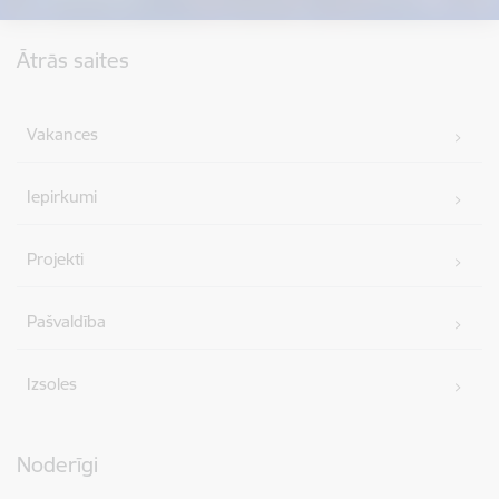
Kājene
Ātrās saites
Vakances
Iepirkumi
Projekti
Pašvaldība
Izsoles
Noderīgi