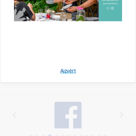
Aktualitātes:
Vide
Vide un infrastruktūra
Drukāt lapu
Dalīties
Aizvērt