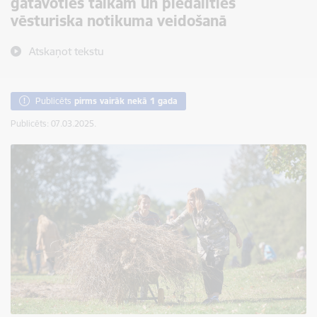
gatavoties talkām un piedalīties
vēsturiska notikuma veidošanā
Atskaņot tekstu
Publicēts
pirms vairāk nekā 1 gada
Publicēts: 07.03.2025.