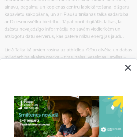
ainavu, pagalmu un kopienas centru labiekārtošana, dižgaru
kapavietu sakopšana, un arī Plaušu tīrīšanas talka sadarbībā
ar Dziesmusvētku biedrību. Tāpat norit digitālās talkas, lai
dzēstu nevajadzīgo informāciju no savām viedierīcēm un
atslogotu datu serverus, kas patērē milzu enerģijas jaudu.
Lielā Talka kā arvien rosina uz atbildīgu rīcību cilvēka un dabas
mijiedarbībā skaista mērķa – tīras, zaļas, veselīgas Latvijas –
labā. Lielo Talku organizē biedrība “Pēdas LV” sadarbībā ar
Latvijas Valsts mežiem, Latvijas Pašvaldību savienību, Klimata
un enerģētikas ministriju. Lielo Talku atbalsta Rimi, Mežpils
alus, DREAME, DHL, Latvijas Valsts radio un televīzijas centrs,
Dziesmusvētku biedrība.
Informācijas avots: talkas.lv
Saistītas tēmas