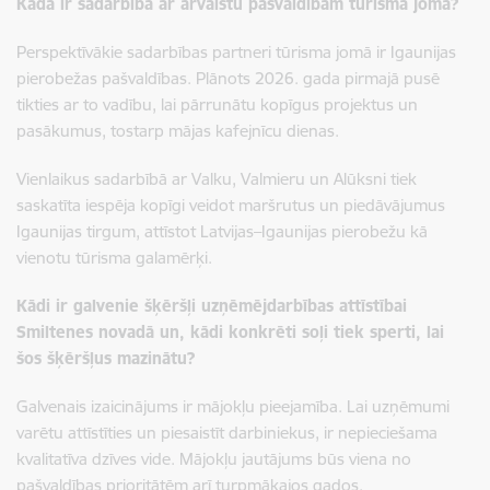
Kāda ir sadarbība ar ārvalstu pašvaldībām tūrisma jomā?
Perspektīvākie sadarbības partneri tūrisma jomā ir Igaunijas
pierobežas pašvaldības. Plānots 2026. gada pirmajā pusē
tikties ar to vadību, lai pārrunātu kopīgus projektus un
pasākumus, tostarp mājas kafejnīcu dienas.
Vienlaikus sadarbībā ar Valku, Valmieru un Alūksni tiek
saskatīta iespēja kopīgi veidot maršrutus un piedāvājumus
Igaunijas tirgum, attīstot Latvijas–Igaunijas pierobežu kā
vienotu tūrisma galamērķi.
Kādi ir galvenie šķēršļi uzņēmējdarbības attīstībai
Smiltenes novadā un, kādi konkrēti soļi tiek sperti, lai
šos šķēršļus mazinātu?
Galvenais izaicinājums ir mājokļu pieejamība. Lai uzņēmumi
varētu attīstīties un piesaistīt darbiniekus, ir nepieciešama
kvalitatīva dzīves vide. Mājokļu jautājums būs viena no
pašvaldības prioritātēm arī turpmākajos gados.