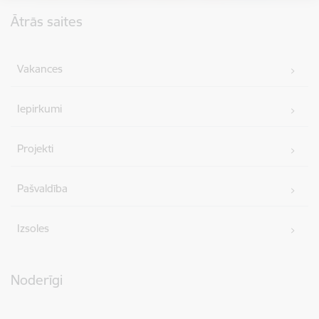
Kājene
Ātrās saites
Vakances
Iepirkumi
Projekti
Pašvaldība
Izsoles
Noderīgi