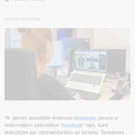
Publicēts: 03.02.2026.
19. janvārī aizvadījām ikmēneša
tiešsaistes s
arunu ar
iedzīvotājiem pašvaldības “
Facebook
” lapā, kurā
diskutējām par uzņēmējdarbību un tūrismu. Tiešsaistes