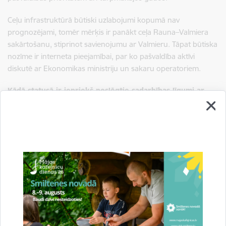
Ceļu infrastruktūrā būtiski uzlabojumi kopumā nav
prognozējami, tomēr mērķis ir panākt ceļa Rauna–Valmiera
sakārtošanu, stiprinot savienojumu ar Valmieru. Tāpat būtiska
nozīme ir interneta pieejamībai, par ko pašvaldība aktīvi
diskutē ar Ekonomikas ministriju un sakaru operatoriem.
Kādā statusā ir iepriekš noslēgtie sadarbības līgumi ar
draudzības pilsētām Vācijā, Čehijā un citām?
Pašvaldībai ir noslēgti sadarbības līgumi ar septiņām ārvalstu
pilsētām Čehijā, Itālijā, Ukrainā un Vācijā. Sadarbība tiek
uzturēta projektu līmenī un regulārā komunikācijā, tostarp
atbalstot Ukrainas pašvaldības un pārrunājot turpmākās
sadarbības iespējas.
Gaujienas pilij svarīgs koordinators, kas var uzņemt
tūristus. Esam uzaicinājuši 40 cilvēku grupu, nav kas var
koordinēt. Ir gatavi maksāt, lai var dabūt kvalitatīvu