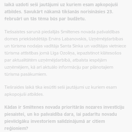
laikā uzdoti seši jautājumi uz kuriem esam apkopojuši
atbildes. Savukārt nākamā tikšanās norisināsies 23.
februārī un tās tēma būs par budžetu.
Tiešsaistes sarunā piedalījās Smiltenes novada pašvaldības
domes priekšsēdētājs Ervins Labanovskis, Uzņēmējdarbības
un tūrisma nodaļas vadītāja Santa Sinka un vadītājas vietniece
tūrisma attīstības jomā Līga Ozoliņa, iepazīstinot klātesošos
par aktualitātēm uzņēmējdarbībā, atbalsta iespējām
uzņēmējiem, kā arī aktuālo informāciju par plānotajiem
tūrisma pasākumiem.
Tiešraides laikā tika iesūtīti seši jautājumi uz kuriem esam
apkopojuši atbildes.
Kādas ir Smiltenes novada prioritārās nozares investīciju
piesaistei, un ko pašvaldība dara, lai padarītu novadu
pievilcīgāku investoriem salīdzinājumā ar citiem
reģioniem?