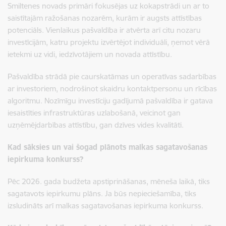
Smiltenes novads primāri fokusējas uz kokapstrādi un ar to
saistītajām ražošanas nozarēm, kurām ir augsts attīstības
potenciāls. Vienlaikus pašvaldība ir atvērta arī citu nozaru
investīcijām, katru projektu izvērtējot individuāli, ņemot vērā
ietekmi uz vidi, iedzīvotājiem un novada attīstību.
Pašvaldība strādā pie caurskatāmas un operatīvas sadarbības
ar investoriem, nodrošinot skaidru kontaktpersonu un rīcības
algoritmu. Nozīmīgu investīciju gadījumā pašvaldība ir gatava
iesaistīties infrastruktūras uzlabošanā, veicinot gan
uzņēmējdarbības attīstību, gan dzīves vides kvalitāti.
Kad sāksies un vai šogad plānots malkas sagatavošanas
iepirkuma konkurss?
Pēc 2026. gada budžeta apstiprināšanas, mēneša laikā, tiks
sagatavots iepirkumu plāns. Ja būs nepieciešamība, tiks
izsludināts arī malkas sagatavošanas iepirkuma konkurss.