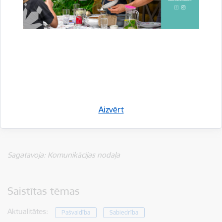
pakalpojumu.
Gaujienas Jaunā pils ir pašvaldības īpašums. Interesentiem,
kuri vēlas šeit nomāt telpas, ir jāsazinās ar Gaujienas un
Trapenes pagastu apvienības pārvaldes vadītāju Jāni Šepteru,
zvanot uz tālruņa numuru
+371 26177770
. Pils apskate ir
iespējama jebkurā laikā, iepriekš vienojoties ar Jāzepa Vītola
memoriālā muzeja “Anniņas” vadītāju Sanitu Sproģi, kura ir arī
gids Gaujienā. Ar S. Sproģi var sazināties, zvanot uz tālruņa
Aizvērt
numuru
+371 28386923
vai rakstot uz e-pasta adresi
vitolamuzejs@smiltenesnovads.lv
.
Sagatavoja: Komunikācijas nodaļa
Saistītas tēmas
Aktualitātes:
Pašvaldība
Sabiedrība