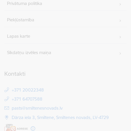
Privātuma politika
Piekļūstamība
Lapas karte
Sīkdatņu izvēles maiņa
Kontakti
+371 20022348
+371 64707588
E-pasts:
pasts@smiltenesnovads.lv
Dārza iela 3, Smiltene, Smiltenes novads, LV-4729