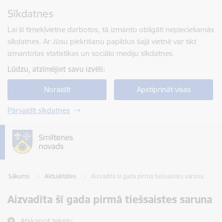
Pāriet uz lapas saturu
Sīkdatnes
Spied
lai meklētu
Enter
Lai šī tīmekļvietne darbotos, tā izmanto obligāti nepieciešamās
sīkdatnes. Ar Jūsu piekrišanu papildus šajā vietnē var tikt
izmantotas statistikas un sociālo mediju sīkdatnes.
Lūdzu, atzīmējiet savu izvēli:
Noraidīt
Apstiprināt visas
Pārvaldīt sīkdatnes
Sākums
Aktualitātes
Aizvadīta šī gada pirmā tiešsaistes saruna
Aizvadīta šī gada pirmā tiešsaistes saruna
Atskaņot tekstu