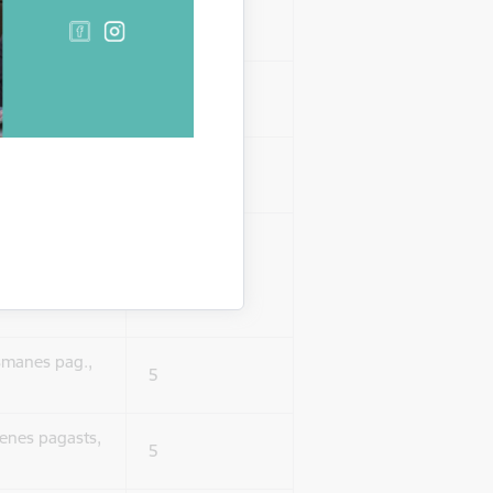
gasts
5
ag., Smiltenes
5
es pag.,
5
lne, Launkalne
3
smanes pag.,
5
tenes pagasts,
5