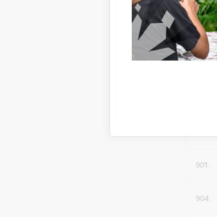
892.
893.
896.
900.
901.
904.