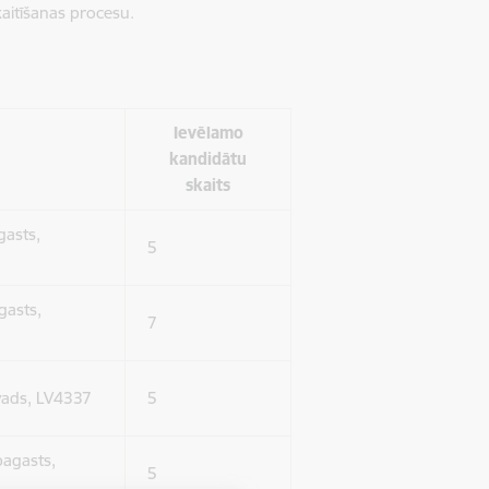
aitīšanas procesu.
Ievēlamo
kandidātu
skaits
gasts,
5
gasts,
7
ovads, LV4337
5
pagasts,
5