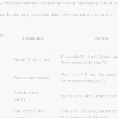
tavi strādāt komandā un nodrošināt korektu balsošanas un balsu sk
iecirkņu komisiju locekļu kandidāti piesakāmi šādiem iecirkņiem:
ņa
Nosaukums
Adrese
Palsas iela 11, Drusti, Drustu pa
Drustu Tautas nams
Smiltenes novads, LV4132
Skolas iela 1, Rauna, Raunas pa
Raunas pamatskola,
Smiltenes novads, LV4131
Apes Kultūras
Skolas iela 4, Ape, Smiltenes n
centrs
Gaujienas Tautas
"Pilskalni", Gaujiena, Gaujienas 
nams
Smiltenes novads, LV4339