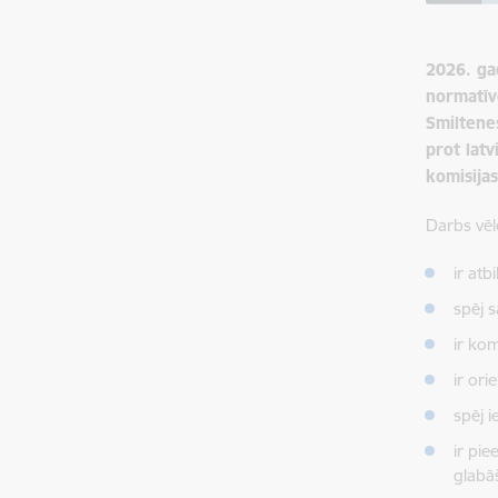
2026. gad
normatīv
Smiltene
prot latv
komisija
Darbs vēlē
ir atb
spēj s
ir kom
ir ori
spēj 
ir pi
glabā