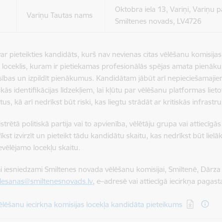
Oktobra iela 13, Variņi, Variņu 
Variņu Tautas nams
Smiltenes novads, LV4726
ar pieteikties kandidāts, kurš nav nevienas citas vēlēšanu komisijas 
) loceklis, kuram ir pietiekamas profesionālās spējas amata pienāk
sības un izpildīt pienākumus. Kandidātam jābūt arī nepieciešamajie
kās identifikācijas līdzekļiem, lai kļūtu par vēlēšanu platformas liet
s, kā arī nedrīkst būt riski, kas liegtu strādāt ar kritiskās infrastr
strētā politiskā partija vai to apvienība, vēlētāju grupa vai attiecīgā
rīkst izvirzīt un pieteikt tādu kandidātu skaitu, kas nedrīkst būt liel
ievēlējamo locekļu skaitu.
i iesniedzami Smiltenes novada vēlēšanu komisijai, Smiltenē, Dārza i
lesanas@smiltenesnovads.lv
, e–adresē vai attiecīgā iecirkņa pagast
elādēt:
ēlēšanu iecirkņa komisijas locekļa kandidāta pieteikums