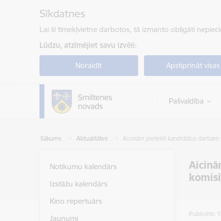
Pāriet uz lapas saturu
Sīkdatnes
Lai šī tīmekļvietne darbotos, tā izmanto obligāti nepiec
Lūdzu, atzīmējiet savu izvēli:
Noraidīt
Apstiprināt visas
Pašvaldība
Sākums
Aktualitātes
Aicinām pieteikt kandidātus darbam 
Aicinā
Notikumu kalendārs
komisi
Izstāžu kalendārs
Kino repertuārs
Publicēts: 
Jaunumi