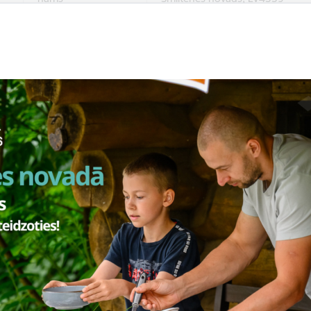
Trapenes Kultūras
"Bormaņi", Trapene, Trapenes p
nams,
Smiltenes novads, LV4348
Virešu Kultūras
“Mākonīši", Vireši, Virešu pagas
nams
novads, LV4355
Smiltenes Kultūras
Gaujas iela 1, Smiltene, Smilten
centrs
LV4729
Smiltenes sporta
Gaujas iela 2, Smiltene, Smilten
skola
LV4729
Bilskas pagasta
"Pašvaldības māja", Bilska, Bilsk
pārvalde
Smiltenes nov., LV-4706
"Birzuļu tautas nams", Mēri, Bil
Birzuļu Tautas nams
Smiltenes nov., LV-4706