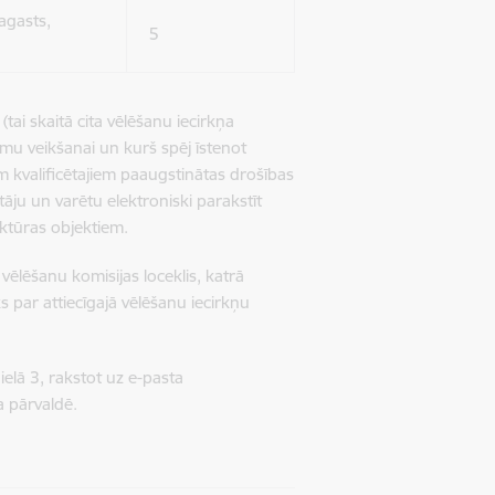
pagasts,
5
(tai skaitā cita vēlēšanu iecirkņa
umu veikšanai un kurš spēj īstenot
m kvalificētajiem paaugstinātas drošības
otāju un varētu elektroniski parakstīt
uktūras objektiem.
s vēlēšanu komisijas loceklis, katrā
āks par attiecīgajā vēlēšanu iecirkņu
elā 3, rakstot uz e-pasta
a pārvaldē.