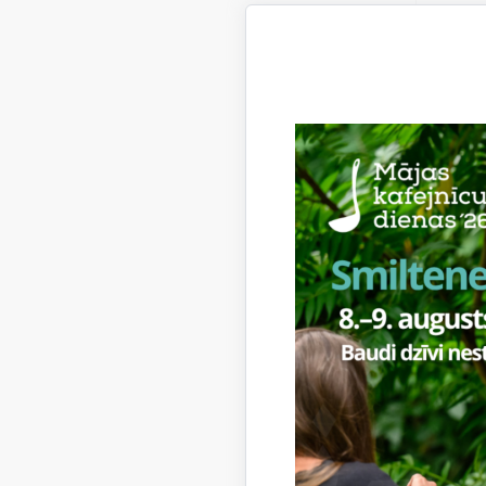
313.
315.
887.
888.
890.
891.