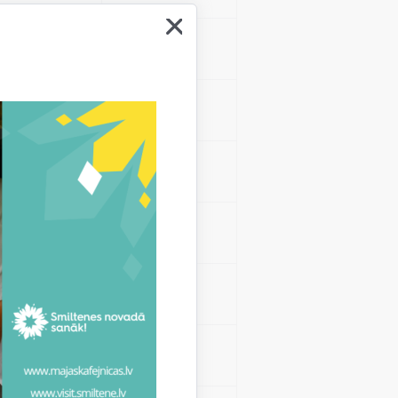
agasts,
5
ts, Smiltenes
5
es novads
7
es novads
7
as pag.,
5
skas pag.,
3