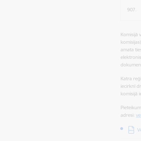
907.
Komisijā v
komisijas
amata tie
elektronis
dokumentu
Katra reģi
iecirknī d
komisijā 
Pieteikum
adresi:
ve
Lejupi
V