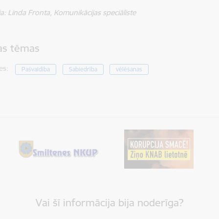
a: Linda Fronta, Komunikācijas speciāliste
tas tēmas
es:
Pašvaldība
Sabiedrība
vēlēšanas
Vai šī informācija bija noderīga?