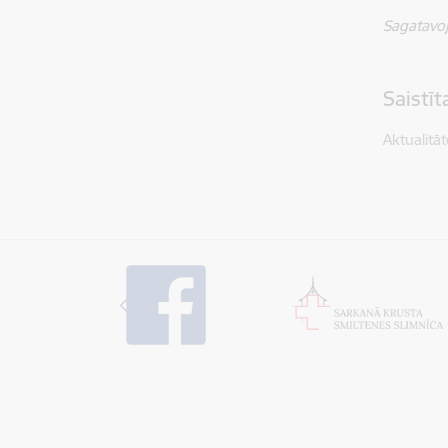
Sagatavoj
Saistī
Aktualitāt