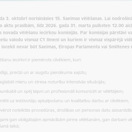
a 3. oktobrī norisināsies 15. Saeimas vēlēšanas. Lai nodrošinā
o aktu prasībām, līdz 2026. gada 31. marta pulksten 12.00 ai
s novada vēlēšanu iecirkņu komisijās.
Par komisijas pārstāvi va
iešu valodu vismaz C1 līmenī un kuriem ir vismaz vispārējā vidē
s locekli nevar būt Saeimas, Eiropas Parlamenta vai Smiltenes
šanu iecirknī ir piemērots cilvēkiem, kuri:
ildīgi, precīzi un ar augstu pienākuma sajūtu;
aglabāt mieru un stresa noturību intensīvās situācijās;
unikabli un spēj laipni un profesionāli komunicēt ar vēlētājiem;
entēti uz iedzīvotāju apkalpošanu un kvalitatīvu darbu ar cilvēkiem;
ievērot noteiktās procedūras, drošības un personas datu aizsardzīb
eejami gan obligātajām apmācībām pirms vēlēšanām, gan darbam v
šanā laikā;