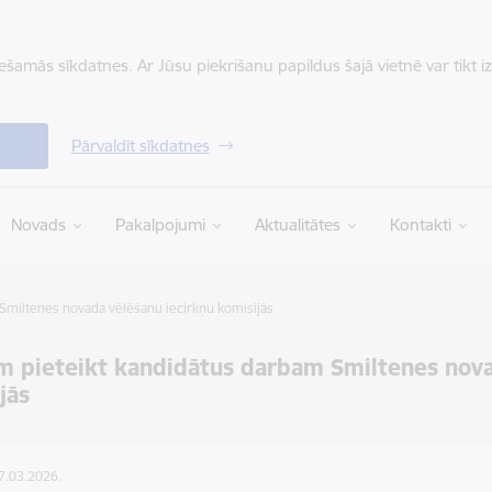
iešamās sīkdatnes. Ar Jūsu piekrišanu papildus šajā vietnē var tikt i
Pārvaldīt sīkdatnes
Novads
Pakalpojumi
Aktualitātes
Kontakti
Smiltenes novada vēlēšanu iecirkņu komisijās
m pieteikt kandidātus darbam Smiltenes nova
jās
17.03.2026.