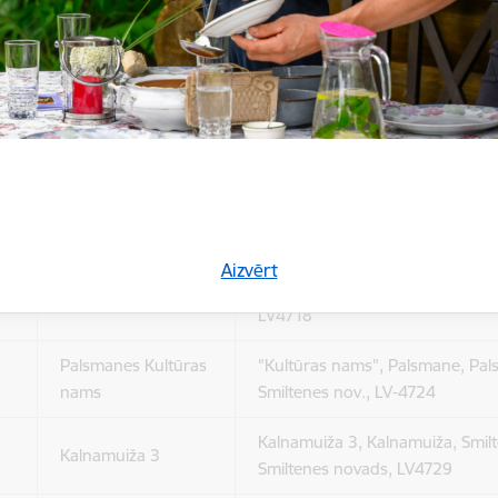
Cēsu iela 13, Blome, Blomes pa
Blomes pamatskola
Smiltenes novads, LV4707
SIA „Vidzemīte”
Rīgas iela 71, Vidzeme, Brantu p
administratīvā ēka
nov., LV-4729
Grundzāles Kultūras
Tilta iela 5, Grundzāle, Grundzāl
nams
Smiltenes nov., LV-4713
Pilskalni, Ezera iela 2a, Launka
Launkalnes Tautas
pagasts, Smiltenes novads
Aizvērt
nams
LV4718
Palsmanes Kultūras
"Kultūras nams", Palsmane, Pal
nams
Smiltenes nov., LV-4724
Kalnamuiža 3, Kalnamuiža, Smil
Kalnamuiža 3
Smiltenes novads, LV4729