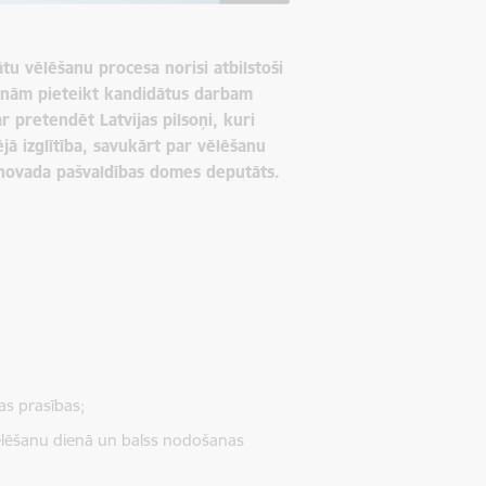
tu vēlēšanu procesa norisi atbilstoši
cinām pieteikt kandidātus darbam
r pretendēt Latvijas pilsoņi, kuri
jā izglītība, savukārt par vēlēšanu
 novada pašvaldības domes deputāts.
as prasības;
ēlēšanu dienā un balss nodošanas