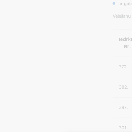
ir ga
Vēlēšanu 
Iecirk
Nr.
370.
382.
297.
301.