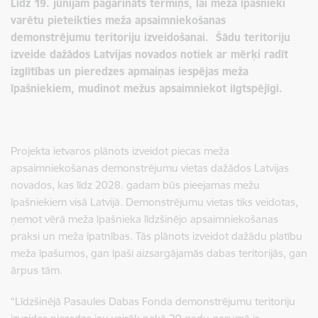
Līdz 19. jūnijam pagarināts termiņš, lai meža īpašnieki
varētu pieteikties meža apsaimniekošanas
demonstrējumu teritoriju izveidošanai. Šādu
teritoriju
izveide dažādos Latvijas novados notiek ar mērķi radīt
izglītības un pieredzes apmaiņas iespējas meža
īpašniekiem, mudinot mežus apsaimniekot ilgtspējīgi.
Projekta ietvaros plānots izveidot piecas meža
apsaimniekošanas demonstrējumu vietas dažādos Latvijas
novados, kas līdz 2028. gadam būs pieejamas mežu
īpašniekiem visā Latvijā. Demonstrējumu vietas tiks veidotas,
ņemot vērā meža īpašnieka līdzšinējo apsaimniekošanas
praksi un meža īpatnības. Tās plānots izveidot dažādu platību
meža īpašumos, gan īpaši aizsargājamās dabas teritorijās, gan
ārpus tām.
“Līdzšinējā Pasaules Dabas Fonda demonstrējumu teritoriju