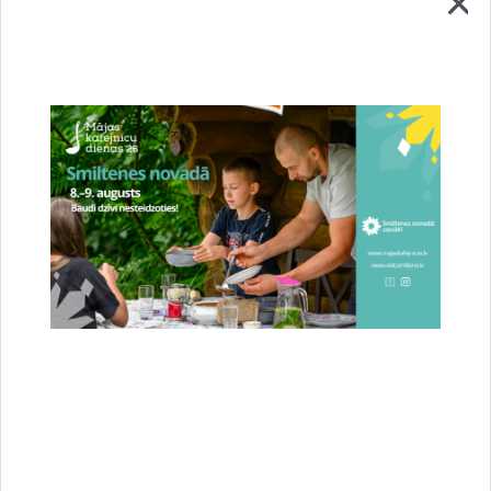
Projekts “Natura 2000 aizsargājamo teritoriju pārvaldības un
apsaimniekošanas optimizācija” (LIFE-IP LatViaNature) tika
uzsākts 2020. gadā, un tā mērķis ir ieviest Latvijā Natura
2000 teritoriju prioritāro rīcību programmu, nodrošinot ES
nozīmes biotopu un sugu labvēlīgu aizsardzības stāvokli.
Informācija par pieteikšanos
Madara Černuho, LLKC Meža konsultāciju centrs
madara.cernuho@mkpc.llkc.lv
, mob.tel.:26822003
Informāciju sagatavoja
Daina Šteinberga, Pasaules Dabas Fonda komunikācijas
vadītāja