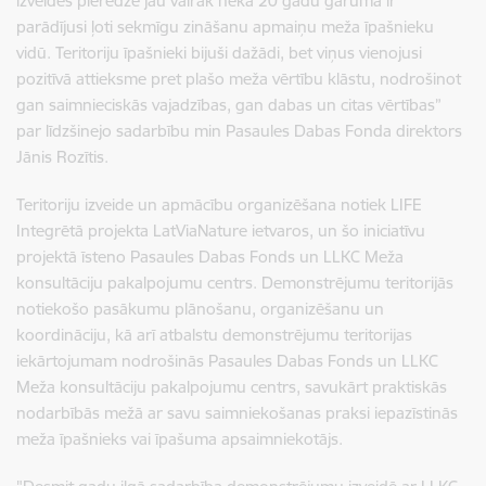
izveides pieredze jau vairāk nekā 20 gadu garumā ir
parādījusi ļoti sekmīgu zināšanu apmaiņu meža īpašnieku
vidū. Teritoriju īpašnieki bijuši dažādi, bet viņus vienojusi
pozitīvā attieksme pret plašo meža vērtību klāstu, nodrošinot
gan saimnieciskās vajadzības, gan dabas un citas vērtības”
par līdzšinejo sadarbību min Pasaules Dabas Fonda direktors
Jānis Rozītis.
Teritoriju izveide un apmācību organizēšana notiek LIFE
Integrētā projekta LatViaNature ietvaros, un šo iniciatīvu
projektā īsteno Pasaules Dabas Fonds un LLKC Meža
konsultāciju pakalpojumu centrs. Demonstrējumu teritorijās
notiekošo pasākumu plānošanu, organizēšanu un
koordināciju, kā arī atbalstu demonstrējumu teritorijas
iekārtojumam nodrošinās Pasaules Dabas Fonds un LLKC
Meža konsultāciju pakalpojumu centrs, savukārt praktiskās
nodarbībās mežā ar savu saimniekošanas praksi iepazīstinās
meža īpašnieks vai īpašuma apsaimniekotājs.