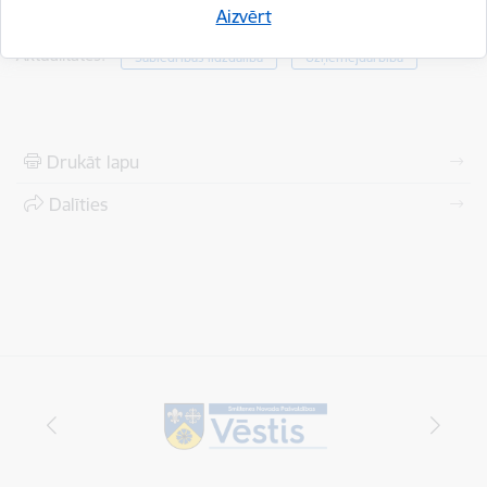
Saistītas tēmas
Aizvērt
Aktualitātes:
Sabiedrības līdzdalība
Uzņēmējdarbība
Drukāt lapu
Dalīties