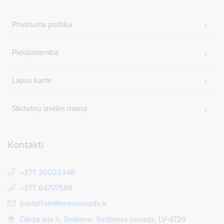
Privātuma politika
Piekļūstamība
Lapas karte
Sīkdatņu izvēles maiņa
Kontakti
+371 20022348
+371 64707588
E-pasts:
pasts@smiltenesnovads.lv
Dārza iela 3, Smiltene, Smiltenes novads, LV-4729