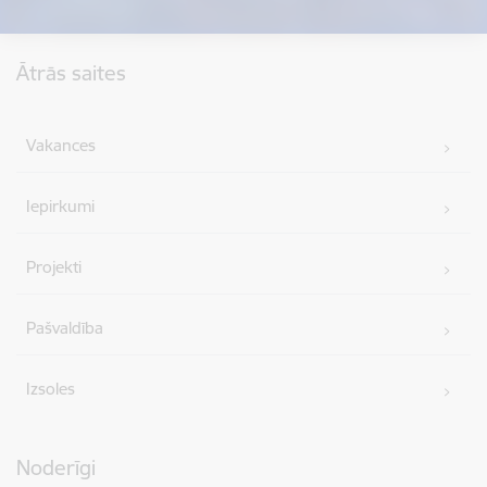
Kājene
Ātrās saites
Vakances
Iepirkumi
Projekti
Pašvaldība
Izsoles
Noderīgi