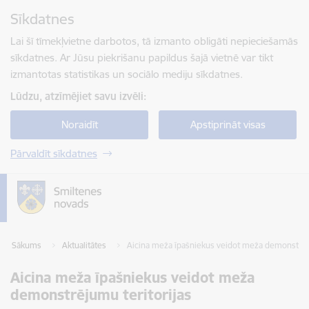
Pāriet uz lapas saturu
Sīkdatnes
Spied
lai meklētu
Enter
Lai šī tīmekļvietne darbotos, tā izmanto obligāti nepieciešamās
sīkdatnes. Ar Jūsu piekrišanu papildus šajā vietnē var tikt
izmantotas statistikas un sociālo mediju sīkdatnes.
Lūdzu, atzīmējiet savu izvēli:
Noraidīt
Apstiprināt visas
Pārvaldīt sīkdatnes
Sākums
Aktualitātes
Aicina meža īpašniekus veidot meža demonstrēj
Aicina meža īpašniekus veidot meža
demonstrējumu teritorijas