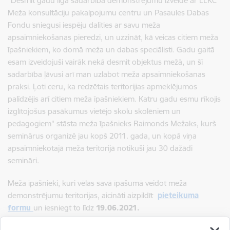
"Desmit gadu ilgā sadarbība demonstrējumu izveidē ar LLKC
Meža konsultāciju pakalpojumu centru un Pasaules Dabas
Fondu sniegusi iespēju dalīties ar savu meža
apsaimniekošanas pieredzi, un uzzināt, kā veicas citiem meža
īpašniekiem, ko domā meža un dabas speciālisti. Gadu gaitā
esam izveidojuši vairāk nekā desmit objektus mežā, un šī
sadarbība ļāvusi arī man uzlabot meža apsaimniekošanas
praksi. Ļoti ceru, ka redzētais teritorijias apmeklējumos
palīdzējis arī citiem meža īpašniekiem. Katru gadu esmu rīkojis
izglītojošus pasākumus vietējo skolu skolēniem un
pedagogiem" stāsta meža īpašnieks Raimonds Mežaks, kurš
seminārus organizē jau kopš 2011. gada, un kopā viņa
apsaimniekotajā meža teritorijā notikuši jau 30 dažādi
semināri.
Meža īpašnieki, kuri vēlas savā īpašumā veidot meža
demonstrējumu teritorijas, aicināti aizpildīt
pieteikuma
formu
un iesniegt to līdz
19.06.2021.