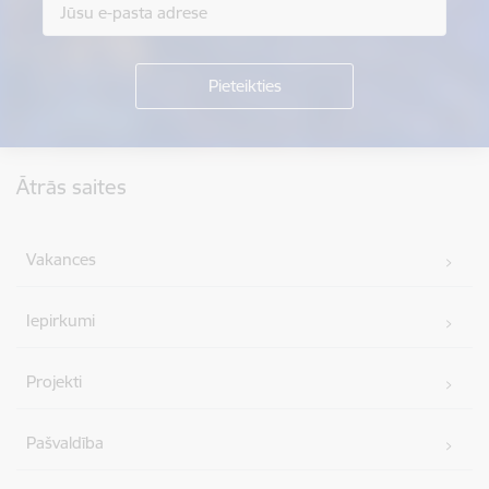
Kājene
Ātrās saites
Vakances
Iepirkumi
Projekti
Pašvaldība