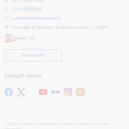
+371 20022348
+371 64707588
E-pasts:
pasts@smiltenesnovads.lv
Dārza iela 3, Smiltene, Smiltenes novads, LV-4729
Visi kontakti
Sekojiet mums
© 2026 Smiltenes novada pašvaldība, publicētā satura visas tiesības
aizsargātas.