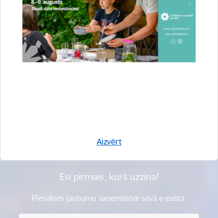
Vai šī informācija bija noderīga?
Sniegt atsauksmi
Aizvērt
Esi pirmais, kurš uzzina!
Piesakies jaunumu saņemšanai savā e-pastā.