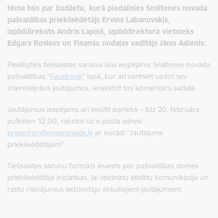
tēma būs par budžetu, kurā piedalīsies Smiltenes novada
pašvaldības priekšsēdētājs Ervins Labanovskis,
izpilddirekots Andris Lapiņš, izpilddirektora vietnieks
Edgars Roslovs un Finanšu nodaļas vadītājs Jānis Adienis.
Pieslēgties tiešsaistes sarunai būs iespējams Smiltenes novada
pašvaldības “
Facebook
” lapā, kur arī varēsiet uzdot sev
interesējošus jautājumus, ierakstot tos komentāru sadaļā.
Jautājumus iespējams arī iesūtīt iepriekš – līdz 20. februāra
pulksten 12.00, rakstot uz e-pasta adresi
prese@smiltenesnovads.lv
ar norādi "Jautājums
priekšsēdētājam".
Tiešsaistes sarunu formāts ieviests pēc pašvaldības domes
priekšsēdētāja iniciatīvas, lai veicinātu atklātu komunikāciju un
rastu risinājumus iedzīvotāju aktuālajiem jautājumiem.