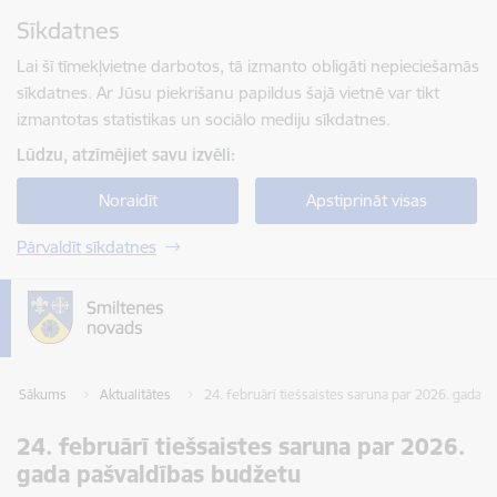
Pāriet uz lapas saturu
Sīkdatnes
Spied
lai meklētu
Enter
Lai šī tīmekļvietne darbotos, tā izmanto obligāti nepieciešamās
sīkdatnes. Ar Jūsu piekrišanu papildus šajā vietnē var tikt
izmantotas statistikas un sociālo mediju sīkdatnes.
Lūdzu, atzīmējiet savu izvēli:
Noraidīt
Apstiprināt visas
Pārvaldīt sīkdatnes
Sākums
Aktualitātes
24. februārī tiešsaistes saruna par 2026. gada 
24. februārī tiešsaistes saruna par 2026.
gada pašvaldības budžetu