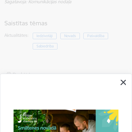
Sagatavoja: Komunikācijas nodaļa
Saistītas tēmas
Aktualitātes:
Iedzīvotāji
Novads
Pašvaldība
Sabiedrība
Drukāt lapu
Dalīties