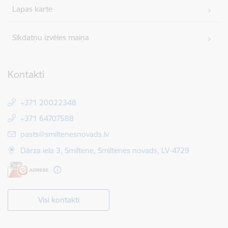
Lapas karte
Sīkdatņu izvēles maiņa
Kontakti
+371 20022348
+371 64707588
E-pasts:
pasts@smiltenesnovads.lv
Dārza iela 3, Smiltene, Smiltenes novads, LV-4729
Visi kontakti