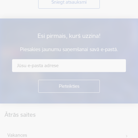
Sniegt atsauksmi
Esi pirmais, kurš uzzina!
Piesakies jaunumu saņemšanai savā e-pastā.
Kājene
Ātrās saites
Vakances