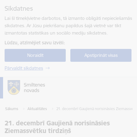
Pāriet uz lapas saturu
Sīkdatnes
Spied
lai meklētu
Enter
Lai šī tīmekļvietne darbotos, tā izmanto obligāti nepieciešamās
sīkdatnes. Ar Jūsu piekrišanu papildus šajā vietnē var tikt
izmantotas statistikas un sociālo mediju sīkdatnes.
Lūdzu, atzīmējiet savu izvēli:
Noraidīt
Apstiprināt visas
Pārvaldīt sīkdatnes
Sākums
Aktualitātes
21. decembrī Gaujienā norisināsies Ziemassvētk
21. decembrī Gaujienā norisināsies
Ziemassvētku tirdziņš