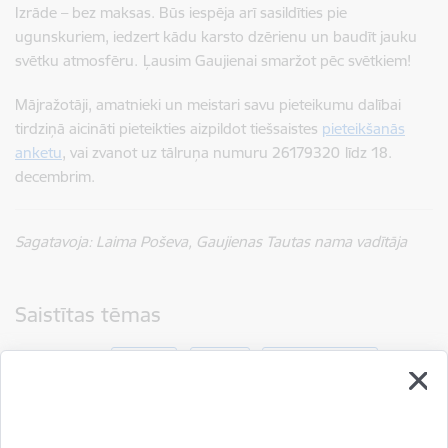
Izrāde – bez maksas. Būs iespēja arī sasildīties pie
ugunskuriem, iedzert kādu karsto dzērienu un baudīt jauku
svētku atmosfēru.
Ļausim Gaujienai smaržot pēc svētkiem!
Mājražotāji, amatnieki un meistari savu pieteikumu dalībai
tirdziņā aicināti pieteikties aizpildot tiešsaistes
pieteikšanās
anketu
, vai zvanot uz tālruņa numuru 26179320
līdz 18.
decembrim.
Sagatavoja: Laima Poševa, Gaujienas Tautas nama vadītāja
Saistītas tēmas
Aktualitātes:
Kultūra
Tirgus
Uzņēmējdarbība