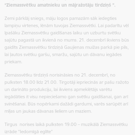
“Ziemassvētku amatnieku un mājražotāju tirdziņš ”.
Zemi pārklāj sniegs, māju logos pamazām sāk iedegties
lampiņu virtenes, lēnām tuvojas Ziemassvētki. Lai padarītu vēl
īpašāku Ziemassvētku gaidīšanas laiku un uzburtu svētku
sajūtu pagastā un ikvienā no mums. 21. decembrī ikviens būs
gaidīts Ziemassvētku tirdziņā Gaujienas muižas parkā pie pils,
lai ļautos svētku garšu, smaržu, sajūtu un dāvanu iegādes
priekam.
Ziemassvētku tirdziņš norisināsies no 21. decembrī, no
pulksten 18.00 līdz 21.00.
Tirgotāji iepriecinās ar pašu ražoto
un darināto produkciju, lai ikviens apmeklētājs varētu
iegādāties it visu nepieciešamo gan svētku gaidīšanai, gan arī
svinēšanai. Būs nopērkami dažādi gardumi, varēs sarūpēt arī
mīļas un jaukas dāvanas lieliem un maziem.
Tirgus norises laikā pulksten 19.00 – muzikālā Ziemassvētku
izrāde “Iedomīgā eglīte”