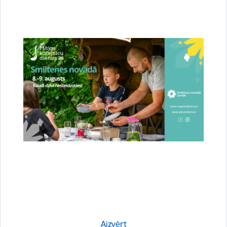
Drukāt lapu
Dalīties
Aizvērt