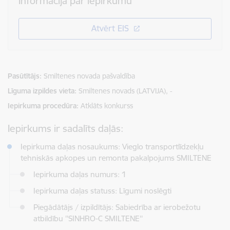
Informācija par iepirkumu
Atvērt EIS
Pasūtītājs
Smiltenes novada pašvaldība
Līguma izpildes vieta
Smiltenes novads (LATVIJA), -
Iepirkuma procedūra
Atklāts konkurss
Iepirkums ir sadalīts daļās:
Iepirkuma daļas nosaukums: Vieglo transportlīdzekļu
tehniskās apkopes un remonta pakalpojums SMILTENE
Iepirkuma daļas numurs: 1
Iepirkuma daļas statuss: Līgumi noslēgti
Piegādātājs / izpildītājs: Sabiedrība ar ierobežotu
atbildību ''SINHRO-C SMILTENE''