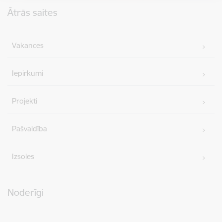
Kājene
Ātrās saites
Vakances
Iepirkumi
Projekti
Pašvaldība
Izsoles
Noderīgi