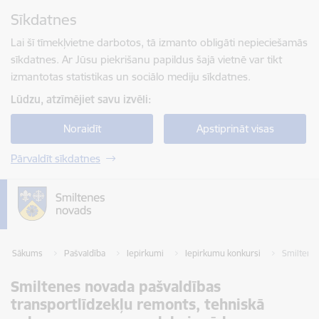
Pāriet uz lapas saturu
Sīkdatnes
Spied
lai meklētu
Enter
Lai šī tīmekļvietne darbotos, tā izmanto obligāti nepieciešamās
sīkdatnes. Ar Jūsu piekrišanu papildus šajā vietnē var tikt
izmantotas statistikas un sociālo mediju sīkdatnes.
Lūdzu, atzīmējiet savu izvēli:
Noraidīt
Apstiprināt visas
Pārvaldīt sīkdatnes
Sākums
Pašvaldība
Iepirkumi
Iepirkumu konkursi
Smiltenes
Smiltenes novada pašvaldības
transportlīdzekļu remonts, tehniskā