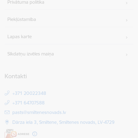
Privātuma politika
Piekļūstamība
Lapas karte
Sīkdatņu izvēles maiņa
Kontakti
+371 20022348
+371 64707588
E-pasts:
pasts@smiltenesnovads.lv
Dārza iela 3, Smiltene, Smiltenes novads, LV-4729