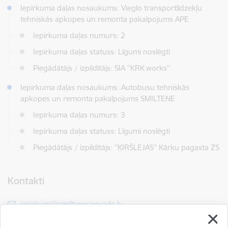
Iepirkuma daļas nosaukums: Vieglo transportlīdzekļu
tehniskās apkopes un remonta pakalpojums APE
Iepirkuma daļas numurs: 2
Iepirkuma daļas statuss: Līgumi noslēgti
Piegādātājs / izpildītājs: SIA ''KRK works''
Iepirkuma daļas nosaukums: Autobusu tehniskās
apkopes un remonta pakalpojums SMILTENE
Iepirkuma daļas numurs: 3
Iepirkuma daļas statuss: Līgumi noslēgti
Piegādātājs / izpildītājs: ''ĶIRŠLEJAS'' Kārķu pagasta ZS
Kontakti
E-pasts:
iepirkumi@smiltenesnovads.lv