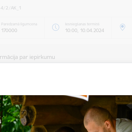
4/2/AK_1
Paredzamā līgumcena
Iesniegšanas termiņš
170000
10:00, 10.04.2024
ormācija par iepirkumu
 / izpildītājs:
''ĶIRŠLEJAS'' Kārķu pagasta ZS
Smiltenes novada pašvaldība
ildes vieta
Smiltenes novada teritorija (LATVIJA), 4729
 procedūra
Atklāts konkurss
i