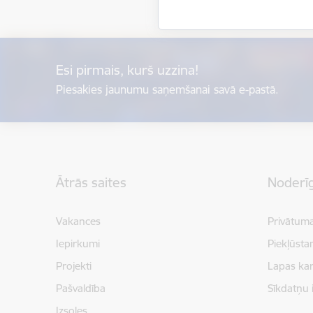
Esi pirmais, kurš uzzina!
Piesakies jaunumu saņemšanai savā e-pastā.
Kājene
Ātrās saites
Noderīg
Vakances
Privātuma
Iepirkumi
Piekļūsta
Projekti
Lapas kar
Pašvaldība
Sīkdatņu 
Izsoles