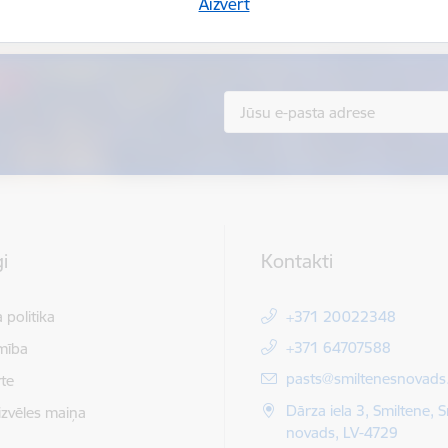
Sniegt atsauksmi
Aizvērt
i
Kontakti
 politika
+371 20022348
+371 64707588
mība
E-pasts:
pasts@smiltenesnovads.
te
Dārza iela 3, Smiltene, 
izvēles maiņa
novads, LV-4729