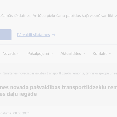
iešamās sīkdatnes. Ar Jūsu piekrišanu papildus šajā vietnē var tikt i
Pārvaldīt sīkdatnes
Novads
Pakalpojumi
Aktualitātes
Kontakti
Smiltenes novada pašvaldības transportlīdzekļu remonts, tehniskā apkope un r
nes novada pašvaldības transportlīdzekļu re
es daļu iegāde
s datums:
08.03.2024.