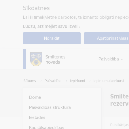
Pāriet uz lapas saturu
Sīkdatnes
Lai šī tīmekļvietne darbotos, tā izmanto obligāti nepiec
Lūdzu, atzīmējiet savu izvēli:
Noraidīt
Apstiprināt visas
Pašvaldība
Sākums
Pašvaldība
Iepirkumi
Iepirkumu konkursi
Smilte
Dome
rezerv
Pašvaldības struktūra
Iestādes
Publikācija
Kapitālsabiedrības