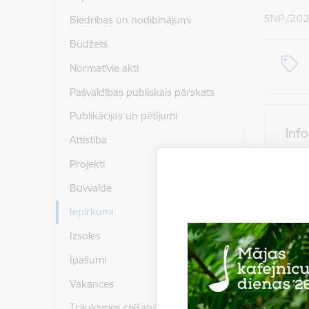
SNP/202
Biedrības un nodibinājumi
Budžets
Normatīvie akti
Pašvaldības publiskais pārskats
Publikācijas un pētījumi
Inf
Attīstība
Projekti
Būvvalde
Piegādātājs
Iepirkumi
Pasūtītājs
Izsoles
Līguma izp
Iepirkuma
Īpašumi
Vakances
Kontakt
Trauksmes celšana