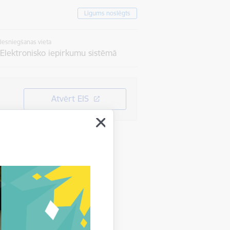
Līgums noslēgts
Iesniegšanas vieta
Elektronisko iepirkumu sistēmā
Atvērt EIS